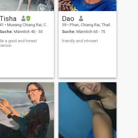
Tisha
Dao
41
•
Mueang Chiang Rai, Chiang Rai, Thailand
59
•
Phan, Chiang Rai, Thailand
Suche:
Männlich 40 - 55
Suche:
Männlich 65 - 75
Be a good and honest
friendly and introvert
person.