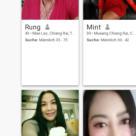
Englisch nicht Sake! Vielen
Dank für die Wiedergabe
meines Profils ... ich nicht
groß Skala ich habe keinen
Monat hatte ich für Sie.
Rung
Mint
1son....please ✋
43
•
Mae Lao, Chiang Rai, Thailand
30
•
Mueang Chiang Rai, Chiang Rai, Thailand
Suche:
Männlich 35 - 75
Suche:
Männlich 30 - 42