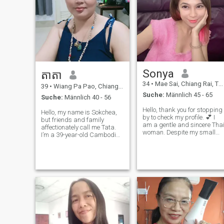
Sonya
តាតា
34
•
Mae Sai, Chiang Rai, Thailand
39
•
Wiang Pa Pao, Chiang Rai, Thailand
Suche:
Männlich 45 - 65
Suche:
Männlich 40 - 56
Hello, thank you for stopping
Hello, my name is Sokchea,
by to check my profile. 💕 I
but friends and family
am a gentle and sincere Tha
affectionately call me Tata.
woman. Despite my small
I’m a 39-year-old Cambodian
size, I have a big, warm,
woman currently living and
caring, and loving heart. I
working in Thailand. I’m a
am a single mother who
widow and have been
believes in family, honesty,
separated for two years. I
and true relationships. I love
have two wonderful children
— one son and