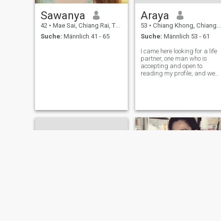
Sawanya
Araya
42
•
Mae Sai, Chiang Rai, Thailand
53
•
Chiang Khong, Chiang Rai, Thailand
Suche:
Männlich 41 - 65
Suche:
Männlich 53 - 61
I came here looking for a life
partner, one man who is
accepting and open to
reading my profile, and we
can communicate and
discuss what my profile is
like. I am a serious and
sincere woman, and ready
and willing to connect.