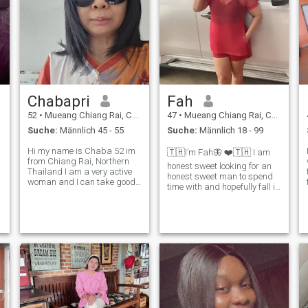
Chabapri
Fah
52
•
Mueang Chiang Rai, Chiang Rai, Thailand
47
•
Mueang Chiang Rai, Chiang Rai, Thailand
Suche:
Männlich 45 - 55
Suche:
Männlich 18 - 99
Hi my name is Chaba 52 im
🇹🇭I’m Fah🦋 ❤️🇹🇭 I am
from Chiang Rai, Northern
honest sweet looking for an
i
Thailand I am a very active
honest sweet man to spend
woman and I can take good
time with and hopefully fall in
care of my son. I am single
love I'm not into mind game I
Mon have a son He grows up
like to keep fit I love going for
and has a life by himself im
walk by the sea or in the
good Mon I have a career
park. I like going out at the
and am independent I am
weekend.to like
proud of my