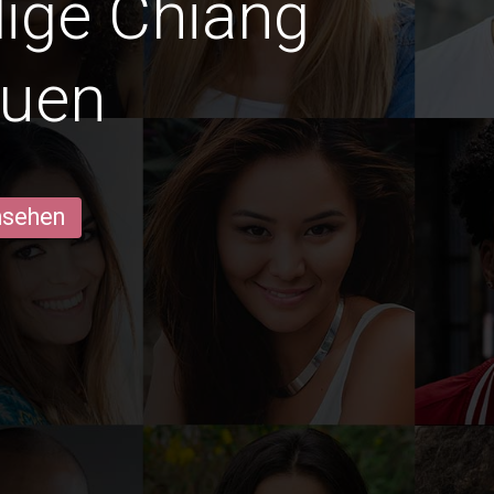
dige Chiang
auen
ansehen