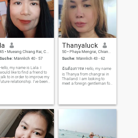
la
Thanyaluck
45
•
Mueang Chiang Rai, Chiang Rai, Thailand
50
•
Phaya Mengrai, Chiang Rai, Thailand
Suche:
Männlich 40 - 57
Suche:
Männlich 43 - 62
Hello, my name is Lala. I
ฉันต้องการห Hello, my name
would like to find a friend to
is Thanya from changrai in
talk to in order to improve my
Thailand. I am looking to
future relationship. I've been
meet a foreign gentleman for
married and divorced. I don't
friendship which may
have children of fraudsters,
hopefully lead to a long term
don't say hello. I want to talk
commitment. I am a typical
to a man who is 46 years old
sweet, gentle and
or older
understanding Thai lady. If
you are interest