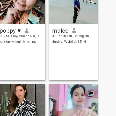
poppy ♥️
malee
33
•
Khun Tan, Chiang Rai, Thailand
30
•
Mueang Chiang Rai, Chiang Rai, Thailand
Suche:
Weiblich 35 - 61
Suche:
Männlich 34 - 85