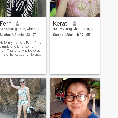
Fern
Kerati
33
•
Chiang Saen, Chiang Rai, Thailand
40
•
Mueang Chiang Rai, Chiang Rai, Thailand
Suche:
Männlich 33 - 70
Suche:
Männlich 37 - 55
Hello, my name is Fern. I’m a
simple and kind woman
from Thailand who believes
in love, honesty, and lifelong
companionship. I enjoy
cooking Thai food, spending
time with family, traveling to
nature spots, and living a
peaceful, meaningful life. I’m