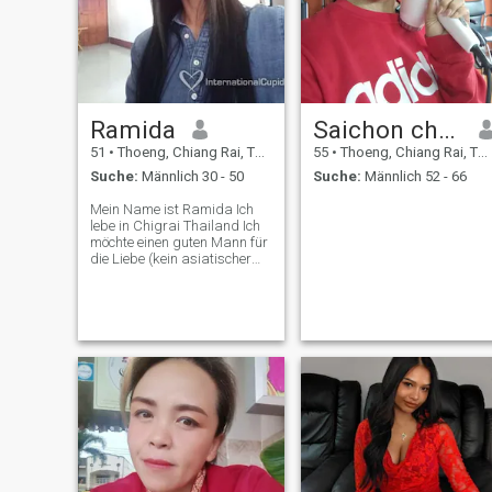
Ramida
Saichon chaipunya
51
•
Thoeng, Chiang Rai, Thailand
55
•
Thoeng, Chiang Rai, Thailand
Suche:
Männlich 30 - 50
Suche:
Männlich 52 - 66
Mein Name ist Ramida Ich
lebe in Chigrai Thailand Ich
möchte einen guten Mann für
die Liebe (kein asiatischer
Mann) nicht für Geld, weil
Geld kann mich nicht kaufen
'm nicht Dame, aber ich
gesund und stark Ich halte
mich nicht natürlich, aber ich
nicht, aber ich tue, aber ich
halte mich nicht natürlich,
aber ich tue es nie, aber ich
tue es, aber ich tue es, aber
ich tue es, aber ich bekomme
mich immer. Ich kontaktiere
mich nicht .. (G und malzig
viery schwere Therapie für
mich!! Tut mir leid für mein