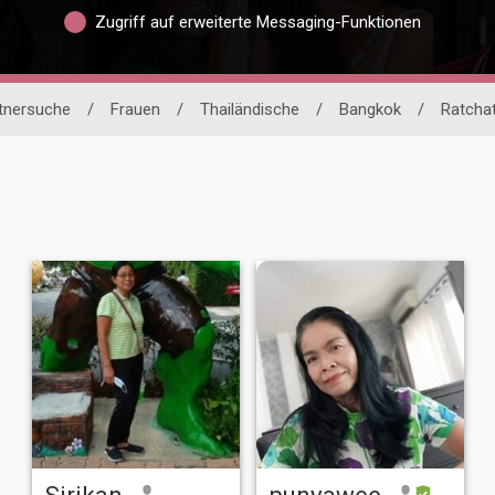
Zugriff auf erweiterte Messaging-Funktionen
rtnersuche
/
Frauen
/
Thailändische
/
Bangkok
/
Ratcha
Sirikan
punyawee