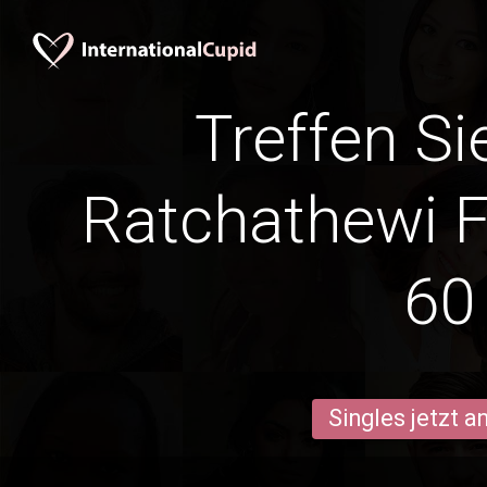
Treffen Si
Ratchathewi F
60
Singles jetzt 