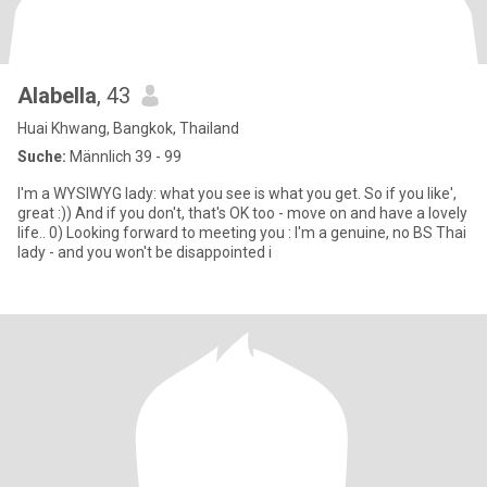
Alabella
, 43
Huai Khwang, Bangkok, Thailand
Suche:
Männlich 39 - 99
I'm a WYSIWYG lady: what you see is what you get. So if you like',
great :)) And if you don't, that's OK too - move on and have a lovely
life.. 0) Looking forward to meeting you : I'm a genuine, no BS Thai
lady - and you won't be disappointed i