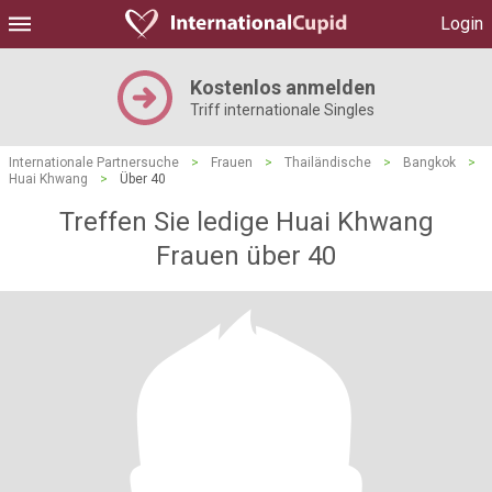
Login
Kostenlos anmelden
Triff internationale Singles
Internationale Partnersuche
>
Frauen
>
Thailändische
>
Bangkok
>
Huai Khwang
>
Über 40
Treffen Sie ledige Huai Khwang
Frauen über 40