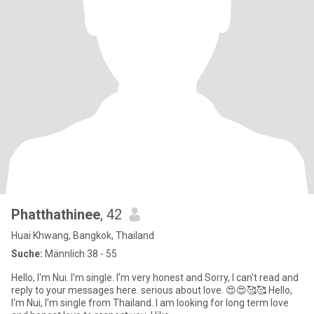
Phatthathinee
, 42
Huai Khwang, Bangkok, Thailand
Suche:
Männlich 38 - 55
Hello, I'm Nui. I'm single. I'm very honest and Sorry, I can't read and
reply to your messages here. serious about love. 😍😍🥰🥰 Hello,
I'm Nui, I'm single from Thailand. I am looking for long term love