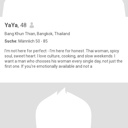
YaYa
, 48
Bang Khun Thian, Bangkok, Thailand
Suche:
Männlich 50 - 85
I'm not here for perfect - I'm here for honest. Thai woman, spicy
soul, sweet heart. I love culture, cooking, and slow weekends. I
want a man who chooses his woman every single day, not just the
first one. If you're emotionally available and not a