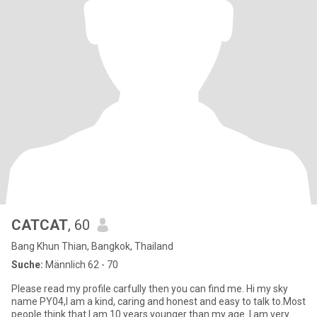
CATCAT
, 60
Bang Khun Thian, Bangkok, Thailand
Suche:
Männlich 62 - 70
Please read my profile carfully then you can find me. Hi my sky
name PY04,I am a kind, caring and honest and easy to talk to.Most
people think that I am 10 years younger than my age. I am very