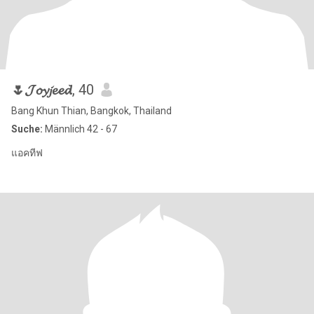
🌷𝓙𝓸𝔂𝓳𝓮𝓮𝓭
, 40
Bang Khun Thian, Bangkok, Thailand
Suche:
Männlich 42 - 67
แอคทีฟ