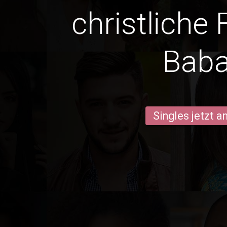
christliche 
Baba
Singles jetzt 