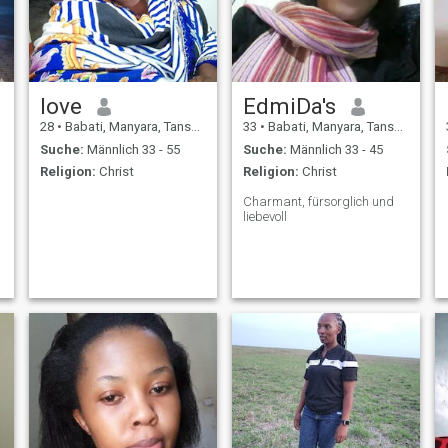
Ehrlichkeit, Respekt und tiefe
Beziehungen schätzt. Ich
glaube, Liebe sollte sich
friedlich anfühlen,
unterstützend und voller
kleiner Momente, die das
Leben strahlender machen.
love
EdmiDa's
In meiner Freizeit koche ich
28
•
Babati, Manyara, Tansania
33
•
Babati, Manyara, Tansania
gerne leckere Gerichte,
erkunde die Natur und lerne
Suche:
Männlich 33 - 55
Suche:
Männlich 33 - 45
etwas Neues über die Welt.
Religion:
Christ
Religion:
Christ
Freundschaft, Loyalität und
etwas Schönes zusammen
Charmant, fürsorglich und
aufzubauen.
liebevoll