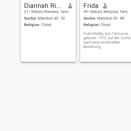
Diannah Richard
Frida
27
•
Babati, Manyara, Tansania
49
•
Babati, Manyara, Tansania
Suche:
Männlich 45 - 50
Suche:
Männlich 45 - 80
Religion:
Christ
Religion:
Christ
frida Malley, aus Tansania,
geboren 1975, auf der Suche
nach einer ernsthaften
Beziehung.
Mariana
ESTA