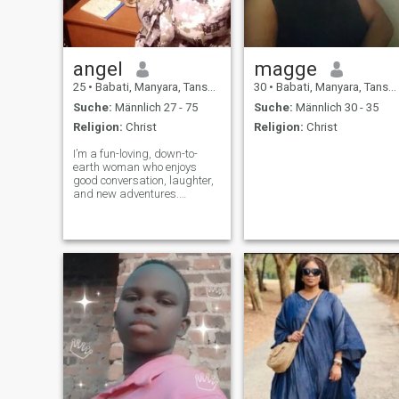
angel
magge
25
•
Babati, Manyara, Tansania
30
•
Babati, Manyara, Tansania
Suche:
Männlich 27 - 75
Suche:
Männlich 30 - 35
Religion:
Christ
Religion:
Christ
I’m a fun-loving, down-to-
earth woman who enjoys
good conversation, laughter,
and new adventures.
Whether it’s a cozy night in
watching tv and a cup of tea
or exploring a new city, I’m
always up for something
exciting. I love trying new
restaurants,