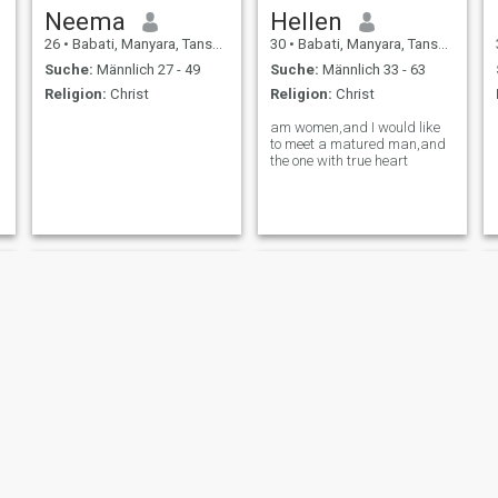
Neema
Hellen
26
•
Babati, Manyara, Tansania
30
•
Babati, Manyara, Tansania
Suche:
Männlich 27 - 49
Suche:
Männlich 33 - 63
Religion:
Christ
Religion:
Christ
am women,and I would like
to meet a matured man,and
the one with true heart
tkay
Neema