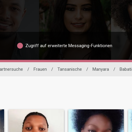
Zugriff auf erweiterte Messaging-Funktionen
Partnersuche
/
Frauen
/
Tansanische
/
Manyara
/
Babati