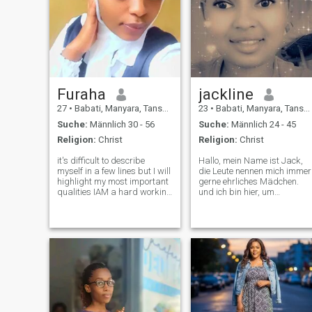
Furaha
jackline
27
•
Babati, Manyara, Tansania
23
•
Babati, Manyara, Tansania
Suche:
Männlich 30 - 56
Suche:
Männlich 24 - 45
Religion:
Christ
Religion:
Christ
it's difficult to describe
Hallo, mein Name ist Jack,
myself in a few lines but I will
die Leute nennen mich immer
highlight my most important
gerne ehrliches Mädchen.
qualities IAM a hard working
und ich bin hier, um
woman focused on my plans
jemanden zu finden, der wie
like to help others in
ich für das Leben aussieht
everything I can I also
und eine Familie baut.
consider myself a woman
gemütlich bin eine einfache
with a very strong character
Dame, aber sehr hetero.
but IAM
wenn du ernsthaft und bereit
bist, bist du willkommene
Babe, bin müde, mit 🌹🙏 zu
sein