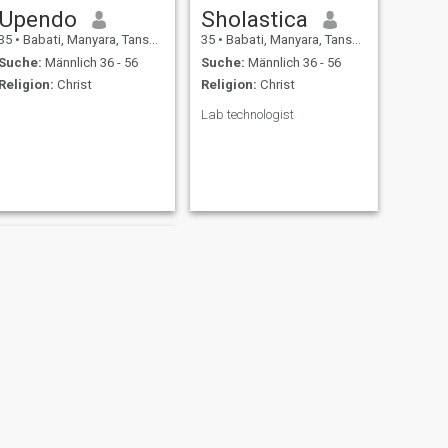
Upendo
Sholastica
35
•
Babati, Manyara, Tansania
35
•
Babati, Manyara, Tansania
Suche:
Männlich 36 - 56
Suche:
Männlich 36 - 56
Religion:
Christ
Religion:
Christ
Lab technologist
WEITER
Mosima