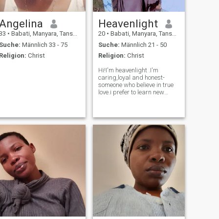
Angelina
Heavenlight
33
•
Babati, Manyara, Tansania
20
•
Babati, Manyara, Tansania
Suche:
Männlich 33 - 75
Suche:
Männlich 21 - 50
Religion:
Christ
Religion:
Christ
Hi!I'm heavenlight .I'm
caring,loyal and honest-
someone who believe in true
love.i prefer to learn new
things connecting to different
cultures.