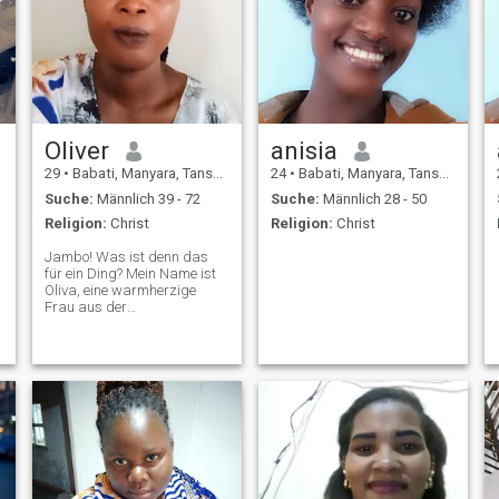
Oliver
anisia
29
•
Babati, Manyara, Tansania
24
•
Babati, Manyara, Tansania
Suche:
Männlich 39 - 72
Suche:
Männlich 28 - 50
Religion:
Christ
Religion:
Christ
Jambo! Was ist denn das
für ein Ding? Mein Name ist
Oliva, eine warmherzige
Frau aus der
wunderschönen Stadt
Arusha in Tansania, in der
Nähe des atemberaubenden
Kilimanjaro. Ich genieße die
einfachen Freuden des
Lebens - Sonnenuntergänge
zu beobachten, gute Musik
zu hören, mit anderen zu
lachen und Zeit mit
Menschen zu verbringen, die
ein gutes Ich bin jemand, der