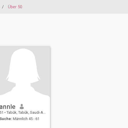
/
Über 50
annle
51
•
Tabūk, Tabūk, Saudi-Arabien
Suche:
Männlich 45 - 61