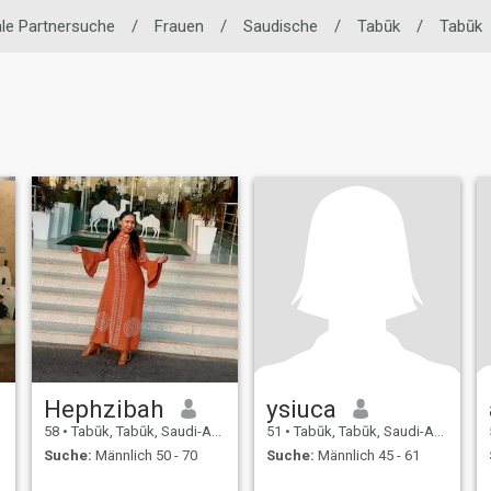
ale Partnersuche
/
Frauen
/
Saudische
/
Tabūk
/
Tabūk
Hephzibah
ysiuca
58
•
Tabūk, Tabūk, Saudi-Arabien
51
•
Tabūk, Tabūk, Saudi-Arabien
Suche:
Männlich 50 - 70
Suche:
Männlich 45 - 61