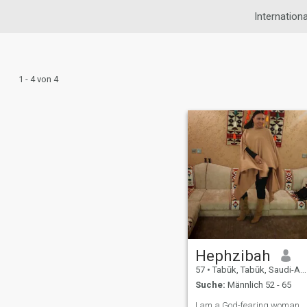
Internation
1 - 4 von 4
Hephzibah
57
•
Tabūk, Tabūk, Saudi-Arabien
Suche:
Männlich 52 - 65
I am a God-fearing woman.