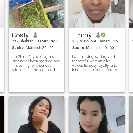
Harmonie herrscht und ein
Mann die Hauptrolle als
Unterstützung und Führer
übernimmt, dem man
vertrauen kann. Ich schätze
einfache, aber tiefgreifende
Dinge: Aufrichtige
Costy
Emmy
Gespräche, warme Abende
zu Hause, gemeinsame
23
•
Dhahran, Eastern Province, Saudi-Arabien
35
•
Al Khubar, Eastern Province, Saudi-Arabien
Spaziergänge. Trotz meiner
Suche:
Männlich 26 - 50
Suche:
Männlich 40 - 60
Aktivität strebe ich ein
ruhiges Familienglück an, in
I'm Shina 24yrs of age,no
I am a loving, caring, and
dem sich jeder gebraucht
kids never been married and
respectful woman who
und geliebt fühlt.
I'm looking for a serious
values honesty, loyalty, and
relationship that can lead to
kindness. Faith and family
a long term.i understand love
are central to my life. As a
can be found anywhere this
teacher, I find joy in making a
is why I'm here looking for my
difference. I enjoy music,
other half whom I will be his
movies, reading, gardening,
sweetest soul.i value
peaceful walks, and
volunteer