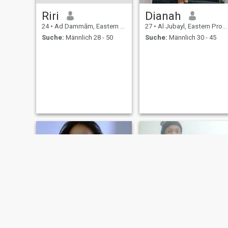
Riri
Dianah
24
•
Ad Dammām, Eastern Province, Saudi-Arabien
27
•
Al Jubayl, Eastern Province, Saudi-Arabien
Suche:
Männlich 28 - 50
Suche:
Männlich 30 - 45