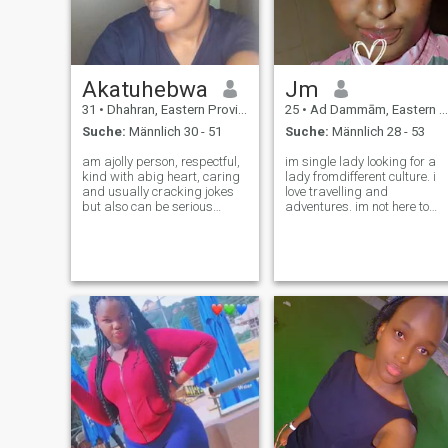
Akatuhebwa
Jm
31
•
Dhahran, Eastern Province, Saudi-Arabien
25
•
Ad Dammām, Eastern Province, Saudi-Arabien
Suche:
Männlich 30 - 51
Suche:
Männlich 28 - 53
am ajolly person, respectful,
im single lady looking for a
kind with abig heart, caring
lady fromdifferent culture. i
and usually cracking jokes
love travelling and
but also can be serious
adventures. im not here to
where necessary, I have got a
play games. im not chatting
great sense of humour, and
elsewhere until i get to know
am strong believer. love
you better n be comfortable
gardening, walking,
with you...im active woman n
watching movies and also
open minded. i open up to
love to visi
new