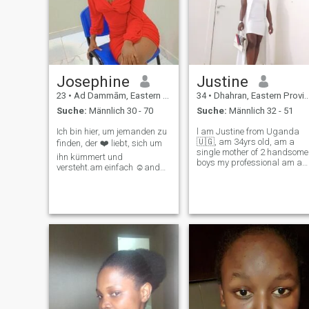
Josephine
Justine
23
•
Ad Dammām, Eastern Province, Saudi-Arabien
34
•
Dhahran, Eastern Province, Saudi-Arabien
Suche:
Männlich 30 - 70
Suche:
Männlich 32 - 51
Ich bin hier, um jemanden zu
l am Justine from Uganda
🇺🇬, am 34yrs old, am a
finden, der ❤️ liebt, sich um
single mother of 2 handsome
ihn kümmert und
boys my professional am a
versteht.am einfach ☺️and
hairdresser but right now
freundlich sucht jemanden,
am in saudi Arabia working
der wie mein Kind ist bereit,
as a house maid for a
jemanden zu lieben, zu
contract of 2 years am a
respektieren und sich um
Ugandan by nationalist,
seinen Sohn zu kümmern.😚
both my parents
und plz nicht an mich, um
mich nach Nacktstücken zu
bitten.Lier, Spieler,
Zeitverschwendung und
Gamer sagen nichts. LESEN
SIE MEIN PROFIL GUT 🙅