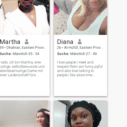
Martha
Diana
39
•
Dhahran, Eastern Province, Saudi-Arabien
26
•
Al-Hufūf, Eastern Province, Saudi-Arabien
Suche:
Männlich 35 - 54
Suche:
Männlich 27 - 49
Hallo, ich bin Martha, eine
I love people I meet and
lustige, selbstbewusste und
respect them am funny joyful
abenteuerlustige Dame mit
and also love talking to
einer Leidenschaft fürs
people I like alone time
Leben. ich genieße Kochen,
sometimes love cooking
Spaziergänge auf dem
reading Netflix taking a
Land, Schwimmen, Reisen,
walk,I don't want people to
Besuch von
send me nudes please and
Lebensmittelmärkten und
don't think because am
Erfahrung verschiedener
African black Kenyan w
Kulturen um mich herum. Ich
habe eine Leidenschaft für
Reisen in meinem Land, ich
habe versucht, den Mt. Kenia
(ohne viel Erfolg), ich mag
Ausflüge in meinen lokalen