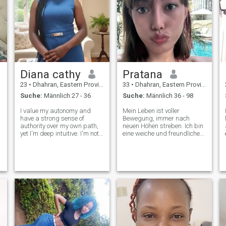
Diana cathy
Pratana
23
•
Dhahran, Eastern Province, Saudi-Arabien
33
•
Dhahran, Eastern Province, Saudi-Arabien
Suche:
Männlich 27 - 36
Suche:
Männlich 36 - 98
I value my autonomy and
Mein Leben ist voller
have a strong sense of
Bewegung, immer nach
authority over my own path,
neuen Höhen streben. Ich bin
yet I'm deep intuitive. I'm not
eine weiche und freundliche
interested in the superficial.
Frau, aber mit großer innerer
I'm a visionary who looks for
Kraft. Ich wuchs in einer
the truth in everything.
Familie auf, in der Liebe,
whether I'm travelling to a
Respekt und gegenseitige
new place or focusing on my
Unterstützung die
c
Grundlage für alles waren.
Meine Eltern wurden ein
Beispiel für eine starke
vereinigung, die ich in
meinem Leben aufbauen
möchte. Ich sehe die Zukunft
in einer Beziehung, in der