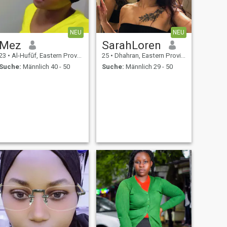
mich glücklich 😊, wenn du
mich zum Schwimmen
drängst Pool schwimmt nicht
zurück 😂 Genießen Sie Ihren
NEU
NEU
Mordfall 🙄 🥹😢😂
Mez
SarahLoren
23
•
Al-Hufūf, Eastern Province, Saudi-Arabien
25
•
Dhahran, Eastern Province, Saudi-Arabien
Suche:
Männlich 40 - 50
Suche:
Männlich 29 - 50