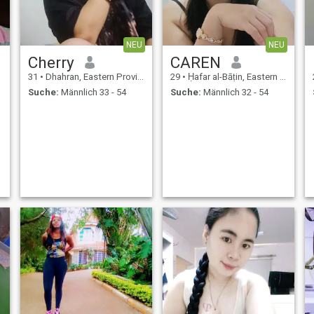
NEU
NEU
Cherry
CAREN
31
•
Dhahran, Eastern Province, Saudi-Arabien
29
•
Ḥafar al-Bāṭin, Eastern Province, Saudi-Arabien
Suche:
Männlich 33 - 54
Suche:
Männlich 32 - 54