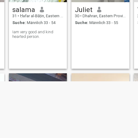
salama
Juliet
31
•
Ḥafar al-Bāṭin, Eastern Province, Saudi-Arabien
30
•
Dhahran, Eastern Province, Saudi-Arabien
Suche:
Männlich 33 - 54
Suche:
Männlich 33 - 55
Iam very good and kind
hearted person.