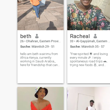
beth
Racheal
26
•
Dhahran, Eastern Province, Saudi-Arabien
33
•
Al-Qayșūmah, Eastern Province, Saudi-Arabien
Suche:
Männlich 29 - 51
Suche:
Männlich 35 - 57
hello am beth wairimu from
"Free-spirited 🌟 and loving
Africa Kenya, currently
every minute 🎉. I enjoy
working in Saudi Arabia,,
spontaneous road trips 🚗,
here for friendship that can
trying new foods 🍜, and
led to relationship,,,,am
making people laugh 😂.
honest,
When I'm not working, I'm
transparency,humble,loving
probably outdoors 🏞️ or
and caring,,I love reading
jammin' to music 🎸. Looking
books and writing novels
for someone who keeps up
when am not busy working
with my energy