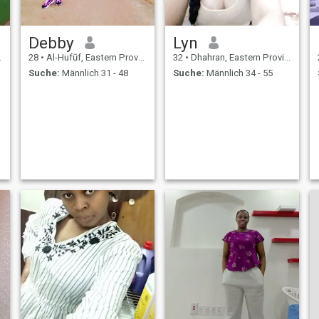
Debby
Lyn
28
•
Al-Hufūf, Eastern Province, Saudi-Arabien
32
•
Dhahran, Eastern Province, Saudi-Arabien
Suche:
Männlich 31 - 48
Suche:
Männlich 34 - 55