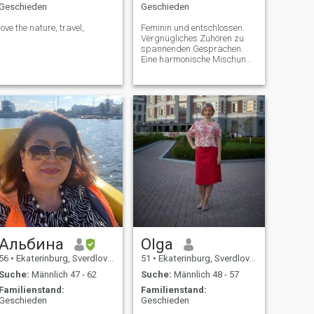
Geschieden
Geschieden
love the nature, travel,
Feminin und entschlossen.
Vergnügliches Zuhören zu
spannenden Gesprächen.
Eine harmonische Mischung
aus Romantik und
Pragmatik. Gerne sitzen Sie
unter dem Floß mit einem
Buch und manchmal jagen
Sie die
Mountainbiking.fürchten Sie
sich um das Haus, die
Gemütlichkeit und die
einladende Atmosphäre.
Альбина
Olga
56
•
Ekaterinburg, Sverdlovsk, Russland
51
•
Ekaterinburg, Sverdlovsk, Russland
Suche:
Männlich 47 - 62
Suche:
Männlich 48 - 57
Familienstand:
Familienstand:
Geschieden
Geschieden