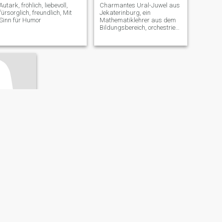
Autark, fröhlich, liebevoll,
Charmantes Ural-Juwel aus
fürsorglich, freundlich, Mit
Jekaterinburg, ein
Sinn für Humor
Mathematiklehrer aus dem
Bildungsbereich, orchestriere
ich jetzt erfolgreich und mit
großer Liebe ein kleines
Marketingunternehmen. Ich
mag es, in meiner Wohnung
Gemütlichkeit zu schaffen.
Ich liebe den Komfort und die
Schönheit. Im turbulenten
Rhythmus einer Megapolis
genieße ich urbane
Landschaften und ziehe die
positive Energie aus dem
zarten Meer im Sommer und
verschneiten Berggipfeln im
Winter. Ich Folge einem
gesunden Lebensstil.
Walking und einige Arten von
Fitness sind eine Quelle der
а
Gesundheit und gute Laune
ovsk, Russland
für mich. Ich liebe alle
möglichen Dinge für Frauen
5 - 67
wie Massagen, Spas,
Shopping-Touren. Ich möchte
Englisch sprechen und muss
das Sprechen üben!)
Träumen Sie davon, das
Fahren einer Yacht zu lernen