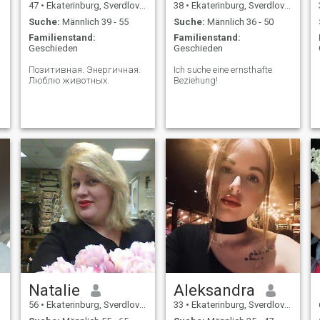
47
•
Ekaterinburg, Sverdlovsk, Russland
38
•
Ekaterinburg, Sverdlovsk, Russland
Suche:
Männlich 39 - 55
Suche:
Männlich 36 - 50
Familienstand:
Familienstand:
Geschieden
Geschieden
Позитивная. Энергичная.
Ich suche eine ernsthafte
Люблю животных.
Beziehung!
Natalie
Aleksandra
56
•
Ekaterinburg, Sverdlovsk, Russland
33
•
Ekaterinburg, Sverdlovsk, Russland