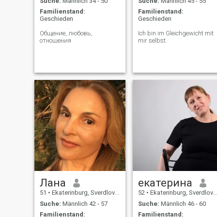
Suche:
Männlich 34 - 50
Suche:
Männlich 45 - 55
Familienstand:
Familienstand:
Geschieden
Geschieden
Общение, любовь,
Ich bin im Gleichgewicht mit
отношения
mir selbst.
Лана
екатерина
51
•
Ekaterinburg, Sverdlovsk, Russland
52
•
Ekaterinburg, Sverdlovsk, Russland
Suche:
Männlich 42 - 57
Suche:
Männlich 46 - 60
Familienstand:
Familienstand: