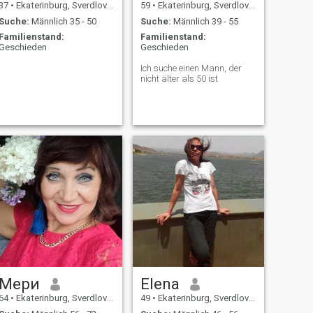
37
•
Ekaterinburg, Sverdlovsk, Russland
59
•
Ekaterinburg, Sverdlovsk, Russland
Suche:
Männlich 35 - 50
Suche:
Männlich 39 - 55
Familienstand:
Familienstand:
Geschieden
Geschieden
Ich suche einen Mann, der
nicht älter als 50 ist
Мери
Elena
64
•
Ekaterinburg, Sverdlovsk, Russland
49
•
Ekaterinburg, Sverdlovsk, Russland