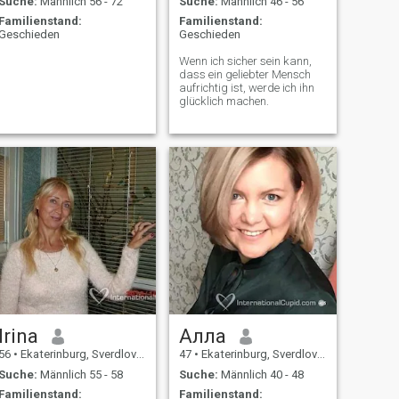
Suche:
Männlich 56 - 72
Suche:
Männlich 46 - 56
Familienstand:
Familienstand:
Geschieden
Geschieden
Wenn ich sicher sein kann,
dass ein geliebter Mensch
aufrichtig ist, werde ich ihn
glücklich machen.
Irina
Алла
56
•
Ekaterinburg, Sverdlovsk, Russland
47
•
Ekaterinburg, Sverdlovsk, Russland
Suche:
Männlich 55 - 58
Suche:
Männlich 40 - 48
Familienstand:
Familienstand: