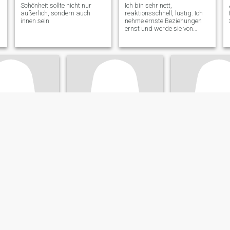
Schönheit sollte nicht nur
Ich bin sehr nett,
äußerlich, sondern auch
reaktionsschnell, lustig. Ich
innen sein
nehme ernste Beziehungen
ernst und werde sie von
meinem Partner abwarten.
Ich bemühe mich, einen
Ehemann zu finden, der der
Einsamkeit müde ist.
Julia
Элеонор
rg, Sverdlovsk, Russland
35
•
Ekaterinburg, Sverdlovsk, Russland
57
•
Ekaterinburg, Sverdl
nnlich 40 - 55
Suche:
Männlich 26 - 39
Suche:
Weiblich 5
tand:
Familienstand:
Familienstand:
en
Geschieden
Geschieden