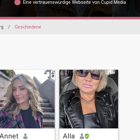
Eine vertrauenswürdige Webseite von Cupid Media
rg
/
Geschiedene
Annet
Alla