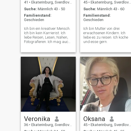
41
•
Ekaterinburg, Sverdlovsk, Russland
45
•
Ekaterinburg, Sverdlovsk, Russland
Suche:
Männlich 43 - 50
Suche:
Männlich 43 - 60
Familienstand:
Familienstand:
Geschieden
Geschieden
Ich bin ein kreativer Mensch.
Ich bin Mutter von drei
Ich bin kein Karrierist. Ich
erwachsenen Kindern. Ich
liebe Reisen, Lesen, Nähen,
liebe es zu reisen. Ich koche
Fotografieren. Ich mag auch
und esse gern.
Autos und Autorennen. Ich
lebe in der Stadt, aber ich
Träume von meinem eigenen
Haus und Garten, ich liebe
Gartenarbeit. Ich bin
Veganer, rauche und trinke
nie Alkohol und führe einen
gesunden und ethischen
Lebensstil) nicht geimpft!))
Veronika
Oksana
36
•
Ekaterinburg, Sverdlovsk, Russland
45
•
Ekaterinburg, Sverdlovsk, Russland