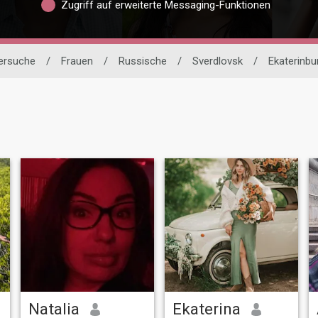
Zugriff auf erweiterte Messaging-Funktionen
nersuche
/
Frauen
/
Russische
/
Sverdlovsk
/
Ekaterinbu
Natalia
Ekaterina