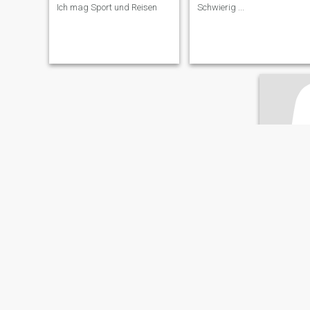
Ich mag Sport und Reisen
Schwierig ...
Daria
40
•
Ekaterinbu
Suche:
Mä
Familiens
Geschied