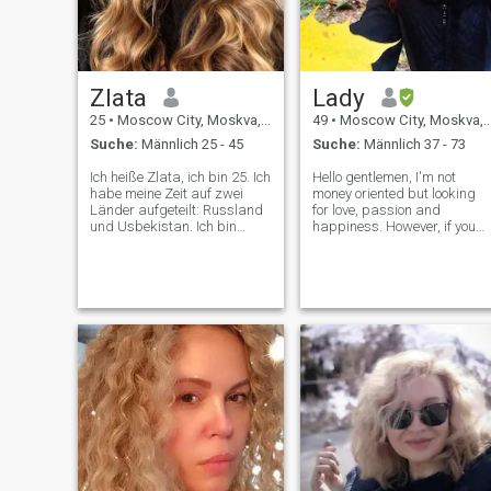
Zlata
Lady
25
•
Moscow City, Moskva, Russland
49
•
Moscow City, Moskva, Russland
Suche:
Männlich 25 - 45
Suche:
Männlich 37 - 73
Ich heiße Zlata, ich bin 25. Ich
Hello gentlemen, I'm not
habe meine Zeit auf zwei
money oriented but looking
Länder aufgeteilt: Russland
for love, passion and
und Usbekistan. Ich bin
happiness. However, if you
Russe, obwohl ich eine
are not able to pay 50 € for
Mischung aus iranischen
the site or organize our first
und jüdischen Wurzeln habe.
meeting normally, means you
Ich habe zwei Abschlüsse
are not looking for any
mit Ehren. Ich liebe es zu
serious here.
lesen, Filme und Shows
anzusehen, Englisch zu
lernen und Yoga zu machen.