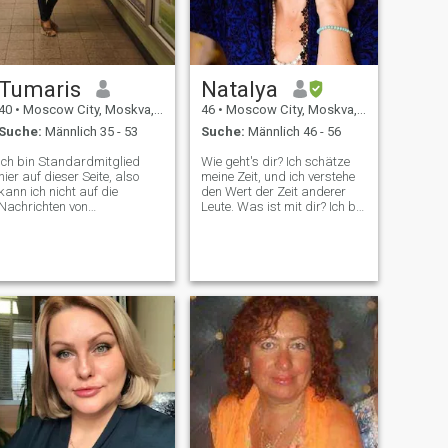
Tumaris
Natalya
40
•
Moscow City, Moskva, Russland
46
•
Moscow City, Moskva, Russland
Suche:
Männlich 35 - 53
Suche:
Männlich 46 - 56
Ich bin Standardmitglied
Wie geht's dir? Ich schätze
hier auf dieser Seite, also
meine Zeit, und ich verstehe
kann ich nicht auf die
den Wert der Zeit anderer
Nachrichten von
Leute. Was ist mit dir? Ich bin
Standardmitgliedern
schlau und motiviert. Ich bin
antworten. Gut aussehend,
offen für eine aufrichtige
gebildet, einfühlsam, mit
Beziehung. Ich liebe
guten Manieren. Ich höre
Schönheit und neue
gerne Musik, lese Bücher,
Erfahrungen. Ich schätze
gehe in Restaurants,
Fürsorge, einen Sinn für
Museen, Mode und Theater.
Humor und einen Geschmack
Ich bin gerne unterwegs und
für das Leben in Männern.
bummeln. Ich habe einen
Sohn. Ich treffe mich gerne
mit meinen Freunden und
Verwandten und bin stolz
auf meine Familie.