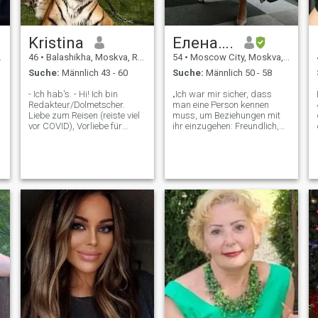
Kristina
Елена….
46
•
Balashikha, Moskva, Russland
54
•
Moscow City, Moskva, Russland
Suche:
Männlich 43 - 60
Suche:
Männlich 50 - 58
- Ich hab's. - Hi! Ich bin
„Ich war mir sicher, dass
l
Redakteur/Dolmetscher.
man eine Person kennen
Liebe zum Reisen (reiste viel
muss, um Beziehungen mit
vor COVID), Vorliebe für
ihr einzugehen: Freundlich,
Museen, Kunst, Bücher, Kino.
Liebe, Geschäft.“ Es ist
Außerdem liebe ich aktive
notwendig, seine Werte
Sportarten - Schwimmen,
herauszufinden, sie jedem
Wandern, Reiten,
Typ zuzuordnen, seine
Windsurfen; keine
Überzeugungen zu
Tätowierungen (ja,
bestimmen... Jetzt muss ich
überhaupt keine), keine
fühlen. "не удалось запись."
Piercings; keine WICHTIG:
Es kommt von allein oder
Nur für diejenigen, die sich
nicht. "Vielleicht hat es etwas
für meinen Tiger
damit zu tun, wie du dich
interessieren - 1. Ja, das ist
fühlst." Je tiefer du dich
ein richtiger Tiger! Nicht eine
selbst einsetzt, desto besser
gefälschte Puppe 2. Nein, ich
fühlst du dich für andere. Der
habe nicht vor, ihn zu dir zu
Verstand betrügt.
bringen, wenn wir heiraten.
Psychologischer Schutz,
Wahrnehmungsfilter, falsche
Informationen und subjektive
Kriterien werden initiiert. Und