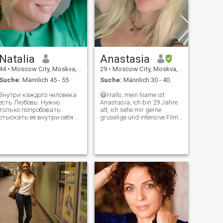
Hobbys und Aktivitäten, bin
persön
sehr gesellig, aber genieße
Ruhe und Stille. Ich bin
charmant, meine Werte sind
Vertrauen, Partnerschaft,
Nähe und Verbindung
Natalia
Anastasia
44
•
Moscow City, Moskva, Russland
29
•
Moscow City, Moskva, Russland
Suche:
Männlich 45 - 55
Suche:
Männlich 30 - 40
Внутри каждого человека
😃Hallo, mein Name ist
есть Любовь. Нужно
Anastasia, ich bin 29 Jahre
только попробовать
alt, ich sehe mir gerne
отыскать её внутри себя.
gruselige und intensive Filme
Тогда можно делиться
an. Ich bin sehr
этим с теми, кто в этом
kommunikativ, ich versuche
нуждается. Для меня
immer positiv zu sein und
Жизнь=Бог=Любовь=Добро.
nicht auf schlechte Momente
И самый главный вопрос,
zu achten
который я задаю себе: А
что Я готова дать
мужчине,