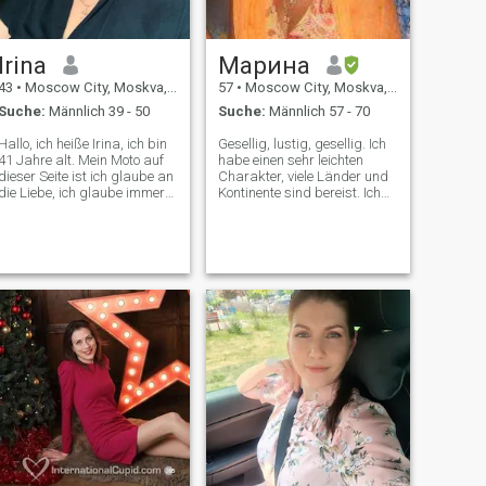
Irina
Марина
43
•
Moscow City, Moskva, Russland
57
•
Moscow City, Moskva, Russland
Suche:
Männlich 39 - 50
Suche:
Männlich 57 - 70
Hallo, ich heiße Irina, ich bin
Gesellig, lustig, gesellig. Ich
41 Jahre alt. Mein Moto auf
habe einen sehr leichten
dieser Seite ist ich glaube an
Charakter, viele Länder und
die Liebe, ich glaube immer
Kontinente sind bereist. Ich
noch. Das ist wirklich so)))
liebe die Natur, das Meer,
aber, ich glaube nicht an die
Reisen, Schlucken,
Liebe in der Ferne, das ist
Gemeinschaft mit
auch wahr. Schreiben Sie mir
interessanten Menschen.
nicht, wenn Sie kein Treffen
Wenn Sie gegenseitiges
mit mir planen, wenn Sie es
Verständnis, Respekt, Treue,
in einem Jahr oder mehr
ernsthafte langfristige
planen, schreiben Sie nicht
Beziehungen wollen -
noch einmal))) Ja, ich weiß,
schreiben. Ich brauche einen
wie schwer es ist, sich jetzt
Mann, der sich um ihn
zu treffen, aber nichts ist
kümmert, um zu lieben
unmöglich. Ich konsultiere
einen Mann aus einem
englischsprachigen Land,
da ich Grundkenntnisse in
Englisch habe und es sehr
hart sein werde, eine neue
Sprache zu verlassen. Die