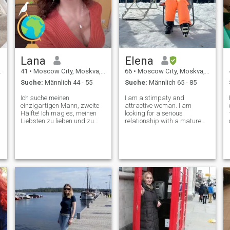
nicht auf diese Art von
Nachrichten.
t
s
Lana
Elena
41
•
Moscow City, Moskva, Russland
66
•
Moscow City, Moskva, Russland
Suche:
Männlich 44 - 55
Suche:
Männlich 65 - 85
Ich suche meinen
I am a stimpaty and
einzigartigen Mann, zweite
attractive woman. I am
Hälfte! Ich mag es, meinen
looking for a serious
Liebsten zu lieben und zu
relationship with a mature
Hause Trost zu schaffen! Ich
man. I am not interested in
bin sehr gut ausgebildet. Ich
men under 55, please do not
habe zwei Diplome (von einer
disturb me. Please do not
e
Hochschule und einer
disturb me men under 55
Universität). Ich bin
years old, I will not send
Bankkauffrau. Ich mag
money and I am not intere
Sport und Reisen. Ich bin eine
ehrliche, kluge, berühmt-
berüchtigte, zärtliche Frau.
Ich möchte einen Mann mit
den gleichen Werten des
Lebens finden! Bitte
schreiben Sie mir, wenn Sie
wirklich ernsthafte