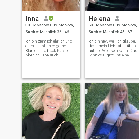
Inna
Helena
38
•
Moscow City, Moskva, Russland
50
•
Moscow City, Moskva, Russland
Suche:
Männlich 36 - 46
Suche:
Männlich 45 - 67
Ich bin ziemlich ehrlich und
Ich bin hier, weil ich glaube,
offen. Ich pflanze gerne
dass mein Liebhaber überal
Blumen und back Kuchen.
auf der Welt sein kann. Das
Aber ich liebe auch
Schicksal gibt uns eine
Motorradrennen.
Chance, und ich will sie
Schwimmen im Ozean. Ich
ergreifen. Und Sie? Ich bin
mag nicht einkaufen und
nicht hysterisch, ich
telefonieren. Was mich
erschaffe keine Probleme für
anspricht, sind Menschen
einen Mann, ich verspreche
mit großen Träumen und
Positivität und Glück. Ich
hohem kreativen Talent, die
flirte nicht mit anderen
diese Welt aufessen und
Männern und glaube, dass
alles mutig, furchtlos - aber
Loyalität und Fürsorge für
auch zärtlich Ich bin auf der
einander die größten
Suche nach einer tiefen und
Wohltäter sind. Ich bin
liebevollen Freundschaft, die
weiblich. Weiblichkeit ist
zu einer ernsthaften
keine Manifestation von
Beziehung und Ehe führen
Schwäche, sondern
wird. Innerliche Schönheit ist
Freundlichkeit, Zärtlichkeit,
wahre Schönheit. Und ich bin
Sorgfalt und die Fähigkeit,
44.
manchmal nachzugeben. Ich
glaube, dass Liebe immer