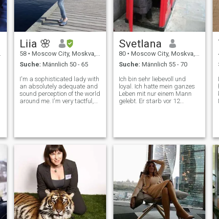
Beziehungen haben!!! Kein
Foto – keine Antwort. Bitte
Männer, die 42-55 Jahre alt
sind. Vielen Dank für Ihr
Verständnis!
Liia 🌸
Svetlana
58
•
Moscow City, Moskva, Russland
80
•
Moscow City, Moskva, Russland
Suche:
Männlich 50 - 65
Suche:
Männlich 55 - 70
I'm a sophisticated lady with
Ich bin sehr liebevoll und
an absolutely adequate and
loyal. Ich hatte mein ganzes
sound perception of the world
Leben mit nur einem Mann
around me. I'm very tactful,
gelebt. Er starb vor 12
polite and have a good
Jahren. Jetzt bin ich bereit
upbringing. I like to travel
für neue Beziehungen. Ich
and stay in 5 -star hotels. No
lese gerne und lerne neue
camping and recreation
Dinge. Ich liebe Reisen!! Ich
among animals and insects.
bin sehr aktiv und gehe
I
gerne spazieren, schwimme,
tanze und gärtnere. Ich gehe
gerne zu romantischen
Abendessen aus. Ich bin ein
sehr guter Koch! Ich bin ein
sehr großzügiger Mensch
und ich habe viel zu geben!
Sprechen Sie mit mir und Sie
werden sehen!!