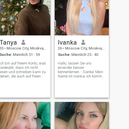
Tanya
Ivanka
55
•
Moscow City, Moskva, Russland
26
•
Moscow City, Moskva, Russland
Suche:
Männlich 51 - 59
Suche:
Männlich 25 - 40
Ich bin auf freiem Konto, was
Hallo, lassen Sie uns
bedeutet, dass ich nicht
einander besser
lesen und schreiben kann zu
kennenlernen. - Danke. Mein
denen, die auch auf freien
Name ist Ivanka, ich komme
Konto sind. Die Seite
aus Russland, ich will meine
funktioniert so Ich lebe und
wahre reine und unschuldige
arbeite in Moskau, einer der
Liebe finden, wer weiß
schönsten Städte. Ich arbeite
vielleicht bist du mein
mit Menschen zusammen
Schicksal. Neben der Arbeit
(HR, Organisationsberatung,
bin ich Student, ich arbeite
Ausbildung, Coaching) und
ehrenamtlich, ich habe mein
möchte gerne einen Mann in
eigenes Hundeheim, ich bin
meiner Nähe haben, der sich
auch ein professioneller
in diesem Bereich auskennt.
Yoga-Trainer, ein Gymnast,
Ich bin gut ausgebildet,
Ich habe viele Talente, aber
intelligent, habe einige
ich hoffe, all dies mit Ihnen