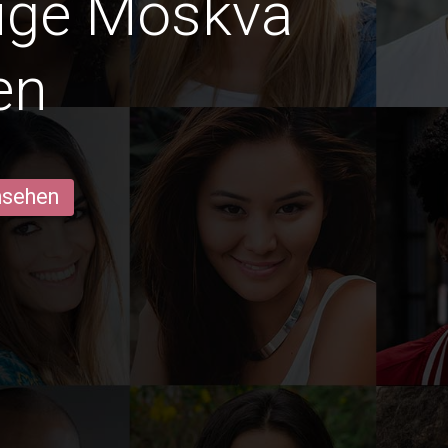
dige Moskva
en
ansehen