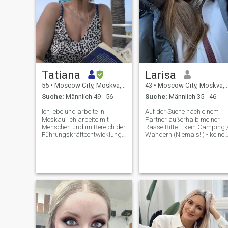
Tatiana
Larisa
55
•
Moscow City, Moskva, Russland
43
•
Moscow City, Moskva, Russland
Suche:
Männlich 49 - 56
Suche:
Männlich 35 - 46
Ich lebe und arbeite in
Auf der Suche nach einem
Moskau. Ich arbeite mit
Partner außerhalb meiner
Menschen und im Bereich der
Rasse Bitte: - kein Camping 
Führungskräfteentwicklung.
Wandern (Niemals! ) - keine
Ich mag Theater, Museen,
kalten Länder - keine Katzen
Konzerte. Ich bin für einige
- keine Muslime, keine
Sport machen Pilates,
Araber! Ihr werdet mich
Radfahren und einige Cardio
sowieso irgendwann nicht
in Telegramm, ich bin auf
ausstehen können, ich
einem kostenlosen Konto und
verspreche es euch) - ich
kann keine Nachrichten lesen
werde NIE einem von euch
gleich sein! Ich brauche keine
Frau mehr um mich herum.
Ich werde der netteste
Mensch der Welt mit dir sein,
wenn du aufrichtig nett zu