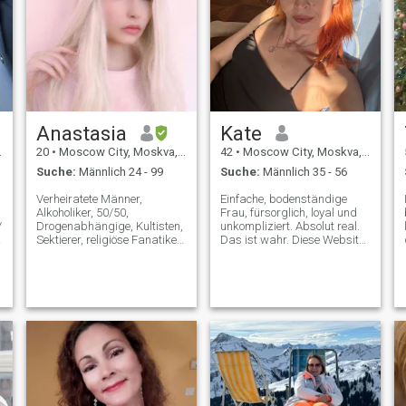
Anastasia
Kate
20
•
Moscow City, Moskva, Russland
42
•
Moscow City, Moskva, Russland
Suche:
Männlich 24 - 99
Suche:
Männlich 35 - 56
Verheiratete Männer,
Einfache, bodenständige
Alkoholiker, 50/50,
Frau, fürsorglich, loyal und
/
Drogenabhängige, Kultisten,
unkompliziert. Absolut real.
Sektierer, religiöse Fanatiker,
Das ist wahr. Diese Website
psychische Probleme, mit
gibt eine falsche Hoffnung,
einem Strafregister Auf der
dass es immer ein neues
Suche nach einem sehr
Objekt gibt, das besser ist
großzügigen weißen
als das, was Sie bereits
amerikanischen Mann aus
gefunden haben. Ich will hier
Miami, USA, für die Ehe.
nicht lange bleiben. Will
Warnung! Was ist denn los
meinen Mann treffen und
mit dir?! Don't send me spam
löschen unsere Profile von
"hi, how are you", for this I will
hier Ich bin hier für echte und
add you in block list.
ernsthafte Beziehungen. Ich
(Sprechen Sie nicht "Hallo,
brauche keinen Brieffreund.
wie geht's dir?" Ich antworte