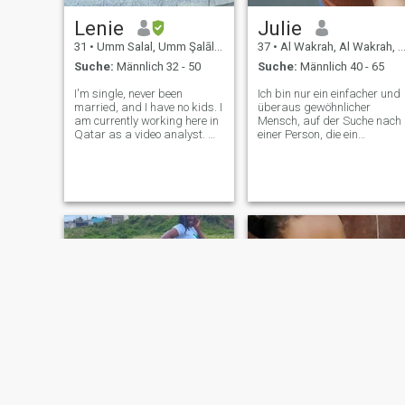
Lenie
Julie
31
•
Umm Salal, Umm Şalāl, Katar
37
•
Al Wakrah, Al Wakrah, Katar
Suche:
Männlich 32 - 50
Suche:
Männlich 40 - 65
I'm single, never been
Ich bin nur ein einfacher und
married, and I have no kids. I
überaus gewöhnlicher
am currently working here in
Mensch, auf der Suche nach
Qatar as a video analyst. My
einer Person, die ein
years of loving-era life were
außergewöhnliches Lächeln
wasted, and I'm going to
hat, um mein Herz und mein
start again from scratch. I
Zuneigung mit voller Liebe z
just hope that, having
fangen. Eine Person, die echt
returned to this dating ap
ist und keine Zeit hat, Spiele
zu spielen, nur um unsere
kostbare Zeit zu
verschwenden.