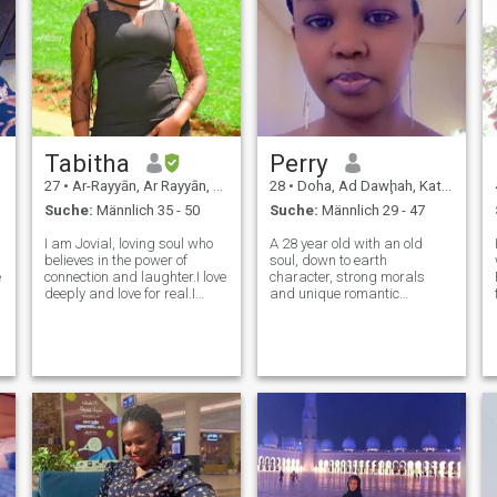
Tabitha
Perry
27
•
Ar-Rayyān, Ar Rayyān, Katar
28
•
Doha, Ad Dawḩah, Katar
Suche:
Männlich 35 - 50
Suche:
Männlich 29 - 47
I am Jovial, loving soul who
A 28 year old with an old
believes in the power of
soul, down to earth
e
connection and laughter.I love
character, strong morals
deeply and love for real.I
and unique romantic
believe life is best lived with
qualities, never been married
intention, kindness, and a
and no kids, I’m not looking
touch of adventure. I’m
for the perfect man but the
someone who values honesty,
right one to make deep
loyalty, and meaningful con
connections and embrace life
with love and purpos
!