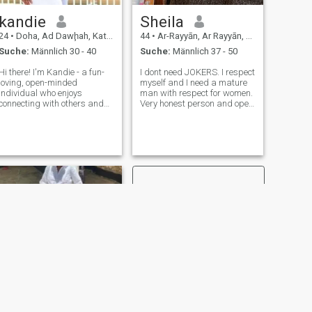
kandie
Sheila
24
•
Doha, Ad Dawḩah, Katar
44
•
Ar-Rayyān, Ar Rayyān, Katar
Suche:
Männlich 30 - 40
Suche:
Männlich 37 - 50
Hi there! I'm Kandie - a fun-
I dont need JOKERS. I respect
loving, open-minded
myself and I need a mature
individual who enjoys
man with respect for women.
connecting with others and
Very honest person and open
exploring what the world has
minded. I am a religious
to offer. I have a passion for
person and always focused
cooking, vlogging, outdoor
on having a bright future. I
walks, and binge-watching
believe in hardwork,
series. Nothing beats a cup
dedication and honesty. The
of coffee t
more ho
WEITER