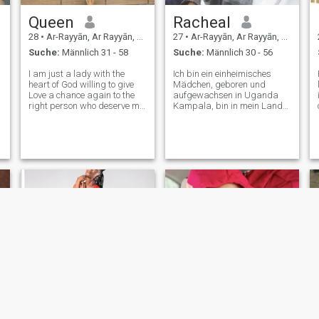
Queen
Racheal
28
•
Ar-Rayyān, Ar Rayyān, Katar
27
•
Ar-Rayyān, Ar Rayyān, Katar
Suche:
Männlich 31 - 58
Suche:
Männlich 30 - 56
I am just a lady with the
Ich bin ein einheimisches
heart of God willing to give
Mädchen, geboren und
Love a chance again to the
aufgewachsen in Uganda
right person who deserve my
Kampala, bin in mein Land
heart. I am very emotional, so
gezogen, um zu arbeiten und
e
please if you’re coming into
arbeite derzeit in Katar. Ich
u
my life, you must know this
koche einfach gerne und am
and learn to handle my heart
glücklichsten, wenn sie mir
with care. I’m God-fear
zu jeder Mahlzeit gratulieren.
Ich liebe auch die Natur, ich
liebe es, draußen die Natur
zu beobachten, denn hier
fühle ich mich friedlich,
glücklich wild und frei. Alle
Illusionen verschwinden, und
was übrig ist, ist Frieden
und Freude, alles fühlt sich
möglich und mächtig an wie
nie zuvor. Ich bin
familienorientiert und hätte
gerne mehr Kinder, weil ich
im Moment eine Mutter von 7
Jahren Sohn bin