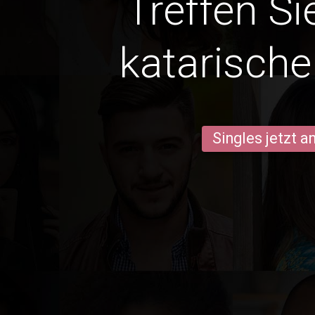
Treffen Si
katarische
Singles jetzt 