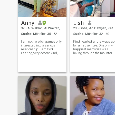
Anny
Lish
32
•
Al Wakrah, Al Wakrah, Katar
23
•
Doha, Ad Dawḩah, Katar
Suche:
Männlich 35 - 52
Suche:
Männlich 32 - 40
I am not here for games only
Kind hearted and always up
interested into a serious
for an adventure. One of my
relationship. I am God
happiest memories was
Fearing,Very decent,kind,
hiking through the mountain
happy, love to travel,
at sunrise, feeling completely
respectful,, honest and the
at peace with nature. I love
most amazing person you
curling up with a good book,
will ever meet! I am Positive
whether it’s a thrilling
and very responsible. I am
mystery or a beautiful novel.
believer in lo