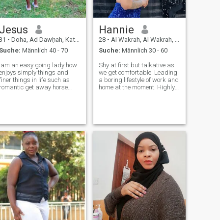
Jesus
Hannie
31
•
Doha, Ad Dawḩah, Katar
28
•
Al Wakrah, Al Wakrah, Katar
Suche:
Männlich 40 - 70
Suche:
Männlich 30 - 60
Iam an easy going lady how
Shy at first but talkative as
enjoys simply things and
we get comfortable. Leading
finer things in life such as
a boring lifestyle of work and
romantic get away horse
home at the moment. Highly
riding bowling skating
sarcastic and fluent in
travelling dancing reading
humor…sometimes dark.
self development books
Basic English for
socialising spending time
communication and a photo
with family and friends and
for visual identity would
going elsewhere
suffice for me.