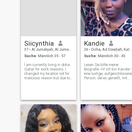
Siicynthia
Kandie
37
•
Al Jumaliyah, Al Jumaylīyah, Katar
26
•
Doha, Ad Dawḩah, Katar
Suche:
Männlich 35 - 57
Suche:
Männlich 30 - 45
l am currently living in doha
Lesen Sie bitte meine
Qatar for work reasons, I
Biografie. Hi! Ich bin Kandie -
changed my location not for
eine lustige, aufgeschlossen
malicious reason but due to
Person, die es genießt, mit
the unseriousness and
anderen in Kontakt zu treten
difficult in finding genuine
und zu entdecken, was die
people in my real location
Welt zu bieten hat. Ich habe
state. l am a family-oriented,
eine Leidenschaft für Kochen,
I enjoy learning about differ
Vloggen, Spaziergänge im
Freien und Binge-Watching-
Serien. Nichts ist besser als
eine Tasse Kaffee, um mich
aktiv und inspiriert zu halten
Ich suche jemanden, der sich
seiner selbst sicher ist, eine
Person, die Unterstützung