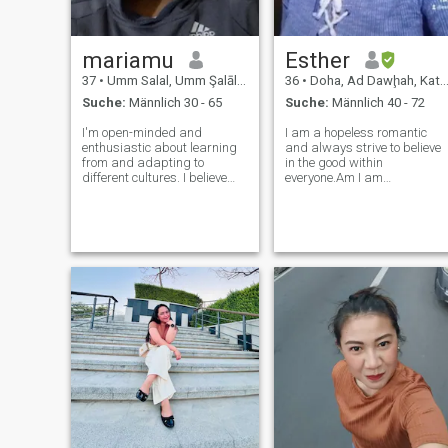
mariamu
Esther
37
•
Umm Salal, Umm Şalāl, Katar
36
•
Doha, Ad Dawḩah, Katar
Suche:
Männlich 30 - 65
Suche:
Männlich 40 - 72
I'm open-minded and
I am a hopeless romantic
enthusiastic about learning
and always strive to believe
from and adapting to
in the good within
different cultures. I believe
everyone.Am I am
that having a partner from a
straightforward about my
different cultural
needs and honest when I feel
background can enrich your
hurt and am looking for
life, broaden your
someone who loves to try new
perspectives, and create a
experiences and is a good
more interesting and
and open communicator.
dynamic r