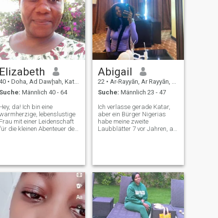
Elizabeth
Abigail
40
•
Doha, Ad Dawḩah, Katar
22
•
Ar-Rayyān, Ar Rayyān, Katar
Suche:
Männlich 40 - 64
Suche:
Männlich 23 - 47
Hey, da! Ich bin eine
Ich verlasse gerade Katar,
warmherzige, lebenslustige
aber ein Bürger Nigerias
Frau mit einer Leidenschaft
habe meine zweite
für die kleinen Abenteuer des
Laubblätter 7 vor Jahren, als
Lebens. Ob es darum geht,
ich in die
neue Restaurants zu
Hilfskrankenschwester ging,
entdecken, die Natur zu
konnte ich Geld sparen, um
erkunden oder einen
am 5 ;7 cm groß und ich will
gemütlichen Filmabend zu
mich wirklich niederlassen.
verbringen, ich liebe es, den
ich brauche einen Mann, der
Moment zu genießen und
ehrlich ist und mich liebt, der
tolle Erinnerungen zu
es nicht tut schau auf mich
machen. Freunde würden
herunter, egal was wir
mich als fürsorglich, loyal
zusammen aufbauen, um
und immer bereit für einen
ehrlich und Vertrauen
guten Lachen beschreiben.
aufzubauen und eine