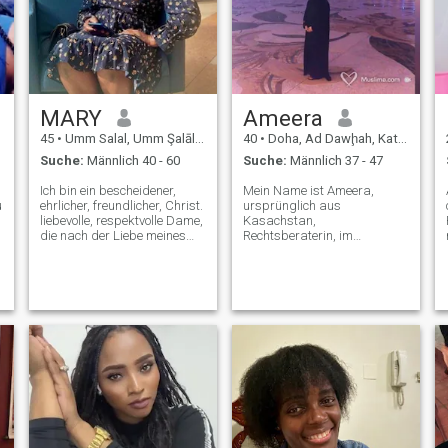
MARY
Ameera
45
•
Umm Salal, Umm Şalāl, Katar
40
•
Doha, Ad Dawḩah, Katar
Suche:
Männlich 40 - 60
Suche:
Männlich 37 - 47
Ich bin ein bescheidener,
Mein Name ist Ameera,
l
ehrlicher, freundlicher, Christ.
ursprünglich aus
liebevolle, respektvolle Dame,
Kasachstan,
die nach der Liebe meines
Rechtsberaterin, im
Lebens sucht, nach einer
Personalbereich tätig, lebte
ernsthaften Beziehung. Bitte
und arbeitete in Abu Dhabi,
lesen Sie mein Profil richtig
VAE. Ich bin gut gebildet,
durch. ICH WILL KEINE
respektvoll, loyal, ehrlich und
MOSLEMS, SCHICKEN SIE
ernst. Ich freue mich darauf,
ha
MIR KEINE NACHRICHTEN,
eine Familie mit einem guten
WEIL ICH NICHT
Menschen zu gründen.
ANTWORTEN WERDE.
BETRÜGER UND
DIEJENIGEN, DIE NACH
AKTEN FRAGEN, ICH WERDE
DEN BERICHT-KNOPF
DRÜCKEN. UNTER 40
JAHREN VERSCHWENDEN