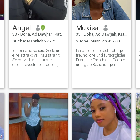
SIE BITTE KEINE ZEIT.
Angel
Mukisa
33
•
Doha, Ad Dawḩah, Katar
35
•
Doha, Ad Dawḩah, Katar
Suche:
Männlich 27 - 75
Suche:
Männlich 45 - 60
Ich bin eine schöne Seele und
Ich bin eine gottesfürchtige,
eine attraktive Frau strahlt
freundliche und fürsorgliche
Selbstvertrauen aus mit
Frau, die Ehrlichkeit, Geduld
s
einem fesselnden Lächeln,
und gute Beziehungen
do
das mein Gesicht erleuchtet.
schätzt. Ich genieße ruhige
Meine Gnade und meine
Momente, lese die Bibel und
Gelassenheit ziehen
helfe anderen. Ich komme
Aufmerksamkeit auf sich,
aus bescheidenen
während meine Augen vor
Verhältnissen und bin bereit,
Intelligenz und Wärme
ein Leben voller Liebe,
funkeln. Ich trage mich mit
Respekt und Hingabe mit
Eleganz, und meine
dem richtigen Partner zu
Freundlichkeit strahlt aus,
teilen.
was mich unwiderstehlich
macht für die um mich
herum. Ich bin ein
leidenschaftlicher Reisender
mit einem Vorgeschmack auf
Abenteuer und einer Liebe
zum Ausprobieren neuer