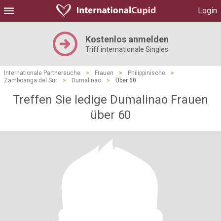
Login
Kostenlos anmelden
Triff internationale Singles
Internationale Partnersuche
>
Frauen
>
Philippinische
>
Zamboanga del Sur
>
Dumalinao
>
Über 60
Treffen Sie ledige Dumalinao Frauen
über 60