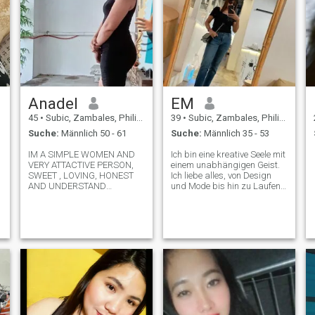
Anadel
EM
45
•
Subic, Zambales, Philippinen
39
•
Subic, Zambales, Philippinen
Suche:
Männlich 50 - 61
Suche:
Männlich 35 - 53
IM A SIMPLE WOMEN AND
Ich bin eine kreative Seele mit
VERY ATTACTIVE PERSON,
einem unabhängigen Geist.
SWEET , LOVING, HONEST
Ich liebe alles, von Design
AND UNDERSTAND
und Mode bis hin zu Laufen,
PERSON, I LOVE COOKING,
Gartenarbeit, Kaffee und
GO TO WALKING ON THE
Wein. Meine Familie ist mir
BEACH, I REALLY LOVE
wichtig; sie haben meine
BEACH, AND GO TO TRAVEL,
Werte geprägt und mich das
I'M WORKING ON MY OWN
ganze Leben hindurch
ONLINE TRAVEL AGENCY,
geführt. Ich schätze
ON SOMETIME ON CALL
Ehrlichkeit in Beziehungen –
HOUSEKIN
sowohl persönlich als auch
beruflich – über alles, da sie
den Ton dafür bestimmt, wie
die Dinge vorankommen oder
enden. Spaß und