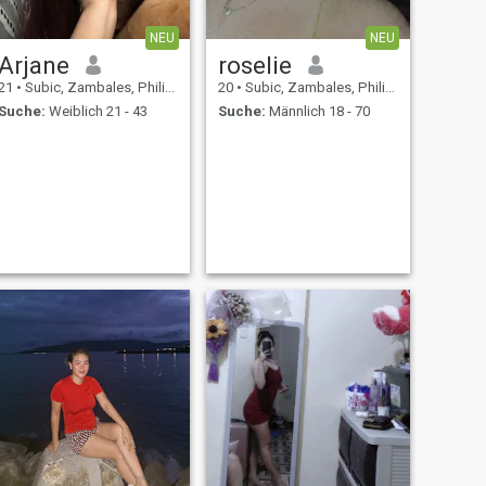
NEU
NEU
Arjane
roselie
21
•
Subic, Zambales, Philippinen
20
•
Subic, Zambales, Philippinen
Suche:
Weiblich 21 - 43
Suche:
Männlich 18 - 70