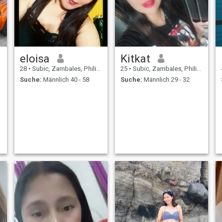
Ernsthaftigkeit Wenn es
nötig ist, erforsche ich gerne
neue Umgebungen, sei es in
der Natur oder indem ich
neue Rezepte in der Küche
ausprobiere! Das Leben soll
jeden Tag genossen werden,
eloisa
Kitkat
also lasst uns da raus
gehen und ein paar
28
•
Subic, Zambales, Philippinen
25
•
Subic, Zambales, Philippinen
Erinnerungen sammeln!
Suche:
Männlich 40 - 58
Suche:
Männlich 29 - 32