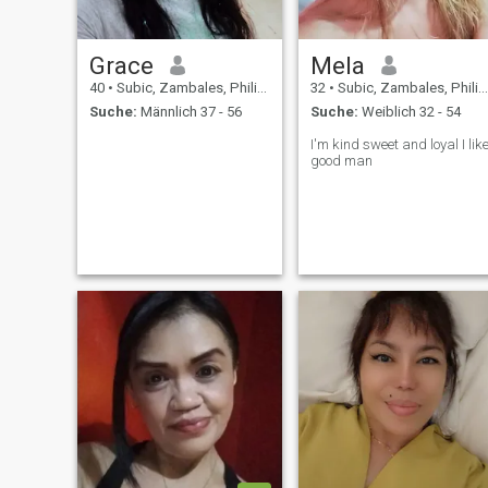
Grace
Mela
40
•
Subic, Zambales, Philippinen
32
•
Subic, Zambales, Philippinen
Suche:
Männlich 37 - 56
Suche:
Weiblich 32 - 54
I'm kind sweet and loyal I lik
good man