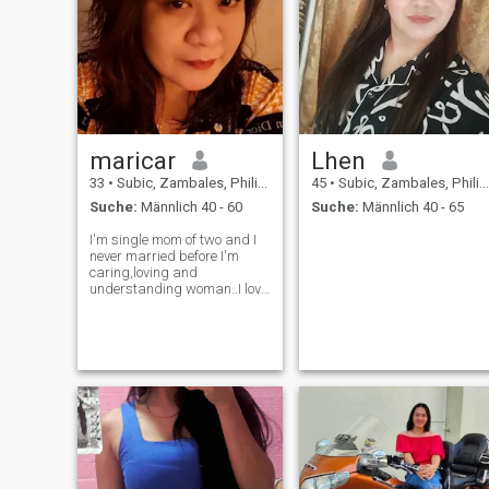
maricar
Lhen
33
•
Subic, Zambales, Philippinen
45
•
Subic, Zambales, Philippinen
Suche:
Männlich 40 - 60
Suche:
Männlich 40 - 65
I'm single mom of two and I
never married before I'm
caring,loving and
understanding woman..I love
washing movies,I love also
cooking preparing food for
my family...I have 1 sister
and two brother one of my
brother is disabled he born
like that ..he