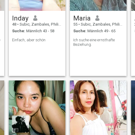
Inday
Maria
48
•
Subic, Zambales, Philippinen
55
•
Subic, Zambales, Philippinen
Suche:
Männlich 43 - 58
Suche:
Männlich 49 - 65
e
Einfach, aber schön
Ich suche eine ernsthafte
Beziehung.