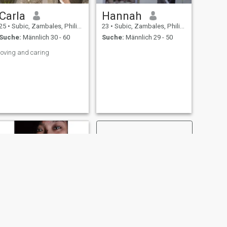
Carla
Hannah
25
•
Subic, Zambales, Philippinen
23
•
Subic, Zambales, Philippinen
Suche:
Männlich 30 - 60
Suche:
Männlich 29 - 50
loving and caring
WEITER