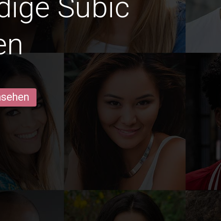
edige Subic
en
ansehen