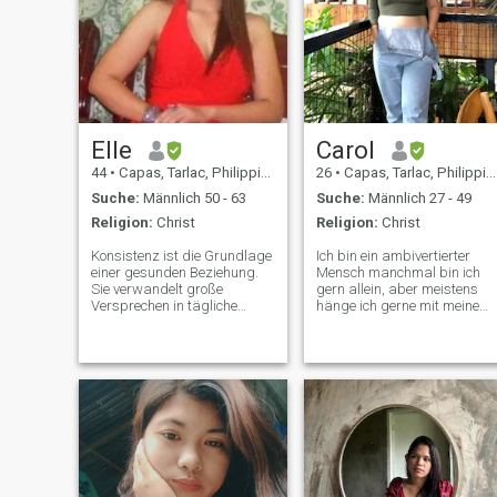
Elle
Carol
44
•
Capas, Tarlac, Philippinen
26
•
Capas, Tarlac, Philippinen
Suche:
Männlich 50 - 63
Suche:
Männlich 27 - 49
Religion:
Christ
Religion:
Christ
Konsistenz ist die Grundlage
Ich bin ein ambivertierter
einer gesunden Beziehung.
Mensch manchmal bin ich
Sie verwandelt große
gern allein, aber meistens
Versprechen in tägliche
hänge ich gerne mit meinem
Realität und schafft einen
kleinen Freundeskreis ab,
sicheren Raum, in dem
um eine schöne Zeit zu
Vertrauen gedeihen kann.
haben. Ich bin auch eine
Ohne sie wird die Liebe
liebevolle Schwester meiner
verwirrend, erschöpfend und
Geschwister. Ich liebe alle
emotional anstrengend. Ich
Menschen, die mich lieben.
bin in dem Alter, wo ich weiß
Ich liebe es auch, mich um
und so sicher bin, was ich
Nichte zu kümmern, Filme
wirklich in einer engagierten
anzusehen, Kdrama zu
Beziehung will. Ich bin nicht
sehen und Neues zu lernen.
wie diese jungen Mädchen,