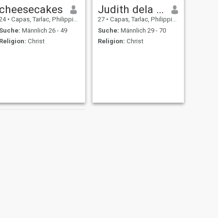
cheesecakes
Judith dela peña
24
•
Capas, Tarlac, Philippinen
27
•
Capas, Tarlac, Philippinen
Suche:
Männlich 26 - 49
Suche:
Männlich 29 - 70
Religion:
Christ
Religion:
Christ
WEITER
Mary Jane