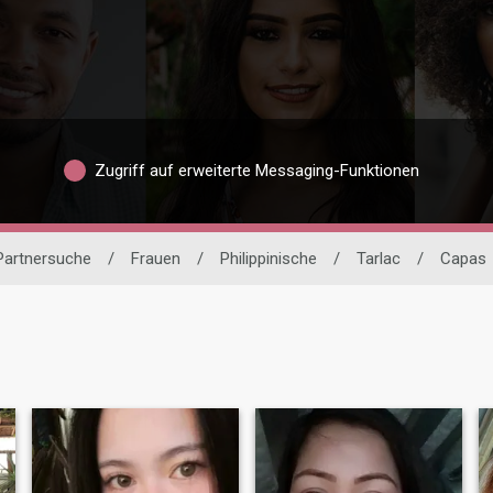
Zugriff auf erweiterte Messaging-Funktionen
 Partnersuche
/
Frauen
/
Philippinische
/
Tarlac
/
Capas