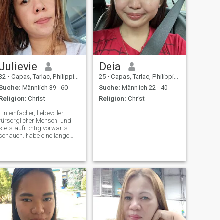
Julievie
Deia
32
•
Capas, Tarlac, Philippinen
25
•
Capas, Tarlac, Philippinen
Suche:
Männlich 39 - 60
Suche:
Männlich 22 - 40
Religion:
Christ
Religion:
Christ
Ein einfacher, liebevoller,
fürsorglicher Mensch. und
stets aufrichtig vorwärts
schauen. habe eine lange
geduldige und
verständnisvolle Person.