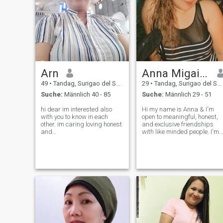
Arn
Anna Migaille
49
•
Tandag, Surigao del Sur, Philippinen
29
•
Tandag, Surigao del Sur, Philippinen
Suche:
Männlich 40 - 85
Suche:
Männlich 29 - 51
hi dear im interested also
Hi my name is Anna & I'm
with you to know in each
open to meaningful, honest,
other. im caring loving honest
and exclusive friendships
and
with like minded people. I'm
romantic,loyal,sweet,faithfull,
not concerned with having
responsible and serious also
tons of friends. A few good
if your willing to know me just
friends is all I need. I am
ask me and tell about your
more of a private person,
self, im so glad that have
simple and naive. I am an
someone is inter
easy