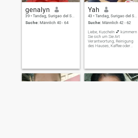
genalyn
Yah
39
•
Tandag, Surigao del Sur, Philippinen
43
•
Tandag, Surigao del Sur, Philippinen
Suche:
Männlich 40 - 64
Suche:
Männlich 42 - 62
Liebe, Kuscheln 💕 kümmern
Sie sich um Sie Art
Verantwortung, Reinigung
des Hauses, Kaffee oder
Milch trinken.
Hochschulabsolventen. Ich
war noch nie im Club und
trank etwas Alkohol. Ich
mache nur Make-up, um
hübsch zu sein und Snacks
zu essen. Gehen und frische
Luft riechen, am Telefon
sitzen und singen. Allein, ich
kann keine Nachricht Ich
dachte, kostenlose Nachricht
muss zuerst bezahlt werden
bevor ich Nachrichten sehe.
Tut mir leid. Ich komme
wieder.