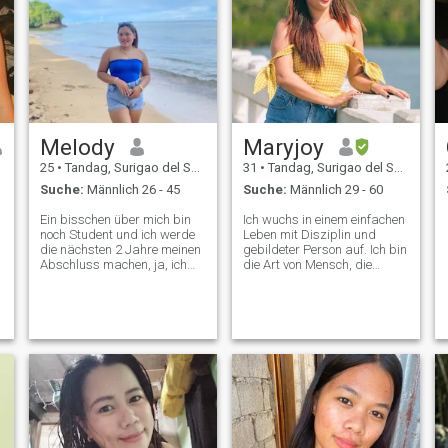
Melody
Maryjoy
25
•
Tandag, Surigao del Sur, Philippinen
31
•
Tandag, Surigao del Sur, Philippinen
Suche:
Männlich 26 - 45
Suche:
Männlich 29 - 60
Ein bisschen über mich bin
Ich wuchs in einem einfachen
noch Student und ich werde
Leben mit Disziplin und
die nächsten 2 Jahre meinen
gebildeter Person auf. Ich bin
Abschluss machen, ja, ich
die Art von Mensch, die
studiere immer noch als
selbst über einen einfachen
Hebammenstudentin, weil
Witz lacht, aber leicht
ich einen großen Traum habe
verletzt wird. Ich habe auch
und in mein Leben einplanen
Sinn für Humor. Ich singe
möchte, ich kam in eine
gerne nebenbei und
zerbrochene Familie und
manchmal tanze ich auch, es
habe 5 Geschwister. Meine
hängt von meinem Modus ab
Mom und Dad haben sich
haha . Wenn dir mein Profil
die letzten 2014 getrennt,
gefällt, scheut es nicht, mir
beide haben schon eine
eine Nachricht zu schicken.
andere Familie. Ich wohne
jetzt bei meiner Mutter und