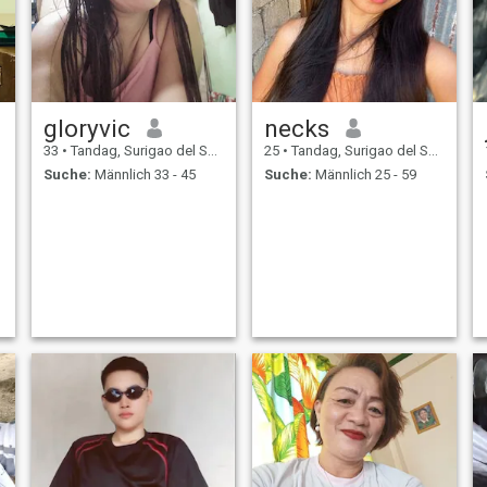
meine anderen Geschwister
bei meinem Vater. Ich bin seit
Geburt Single und ich treffe
mich zum ersten Mal mit
jemandem
gloryvic
necks
33
•
Tandag, Surigao del Sur, Philippinen
25
•
Tandag, Surigao del Sur, Philippinen
Suche:
Männlich 33 - 45
Suche:
Männlich 25 - 59