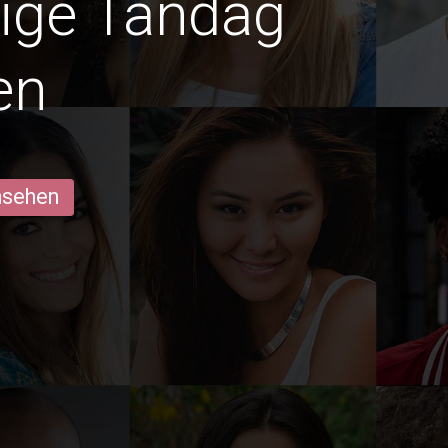
dige Tandag
en
ansehen