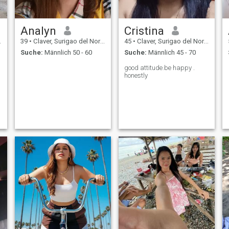
Analyn
Cristina
39
•
Claver, Surigao del Norte, Philippinen
45
•
Claver, Surigao del Norte, Philippinen
Suche:
Männlich 50 - 60
Suche:
Männlich 45 - 70
good attitude.be happy .
honestly