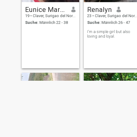
Eunice Margarette Ortiz
Renalyn
19
•
Claver, Surigao del Norte, Philippinen
23
•
Claver, Surigao del Norte, Philippinen
Suche:
Männlich 22 - 38
Suche:
Männlich 26 - 47
I'm a simple girl but also
loving and loyal.