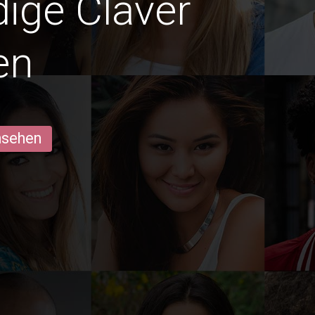
dige Claver
en
ansehen