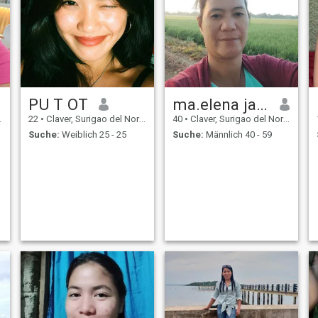
PU T OT
ma.elena jalop
22
•
Claver, Surigao del Norte, Philippinen
40
•
Claver, Surigao del Norte, Philippinen
Suche:
Weiblich 25 - 25
Suche:
Männlich 40 - 59