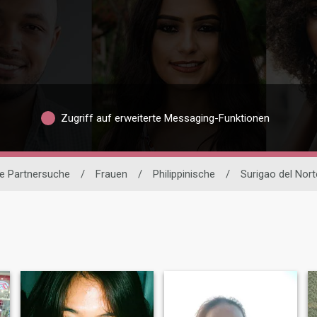
Zugriff auf erweiterte Messaging-Funktionen
le Partnersuche
/
Frauen
/
Philippinische
/
Surigao del Nort