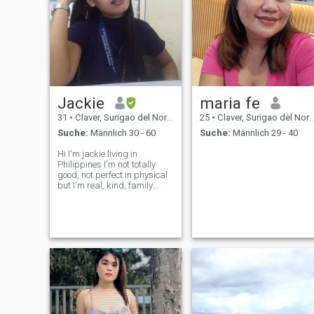
Jackie
maria fe
31
•
Claver, Surigao del Norte, Philippinen
25
•
Claver, Surigao del Norte, Philippinen
Suche:
Männlich 30 - 60
Suche:
Männlich 29 - 40
Hi I'm jackie living in
Philippines I'm not totally
good, not perfect in physical
but I'm real, kind, family
oriented, loyal and loving I'm
not here to waste my time or
anyone else's time. I love
music I'm only a simple girl
loving mom with my beauti