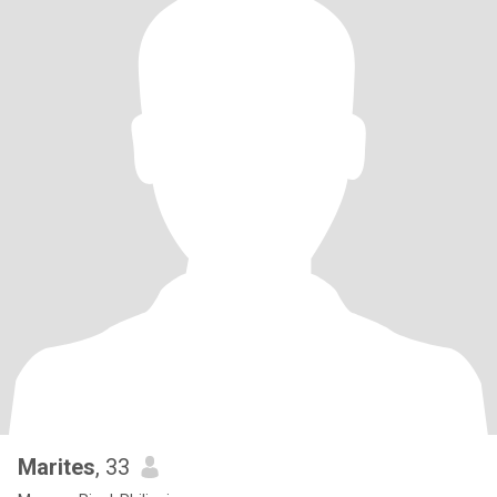
Marites
, 33