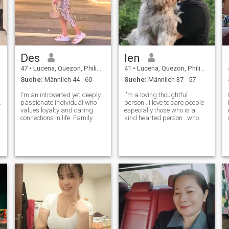
Des
len
47
•
Lucena, Quezon, Philippinen
41
•
Lucena, Quezon, Philippinen
Suche:
Männlich 44 - 60
Suche:
Männlich 37 - 57
I'm an introverted yet deeply
I'm a loving thoughtful
.
passionate individual who
person ..i love to care people
values loyalty and caring
especially those who is a
connections in life. Family
kind hearted person.. who
d
means the world to me, and I
knows how to values the
cherish moments spent with
feelings of others and know
loved ones. Exploring new
how to appreciate small
places ignites my spirit,
things ...im also a single
whether it's a weekend
hardworking mom...so its up
getaway o
to someone