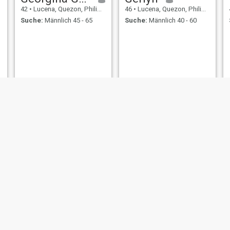
42
•
Lucena, Quezon, Philippinen
46
•
Lucena, Quezon, Philippinen
Suche:
Männlich 45 - 65
Suche:
Männlich 40 - 60
mitch
leng
46
•
Lucena, Quezon, Philippinen
45
•
Lucena, Quezon, Philippinen