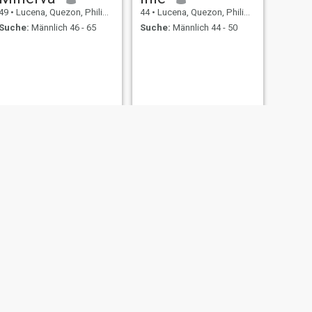
49
•
Lucena, Quezon, Philippinen
44
•
Lucena, Quezon, Philippinen
Suche:
Männlich 46 - 65
Suche:
Männlich 44 - 50
WEITER
Ana
47
•
Lucena, Quezon, Philippinen