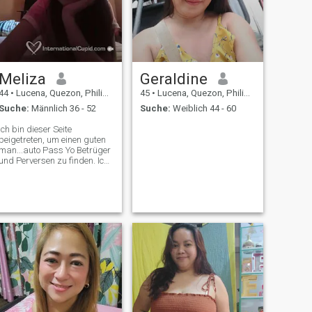
Meliza
Geraldine
44
•
Lucena, Quezon, Philippinen
45
•
Lucena, Quezon, Philippinen
Suche:
Männlich 36 - 52
Suche:
Weiblich 44 - 60
Ich bin dieser Seite
beigetreten, um einen guten
man...auto Pass Yo Betrüger
und Perversen zu finden. Ich
hoffe, ich finde hier ich rede
mit einigen Jungs, die eine
Woche lang dauerten.
Manche Tage... aber
niemand ernst... Ich bin 40
...from Philippinen... Single
keine Kinder...Frage mich
und ich sag's dir später...