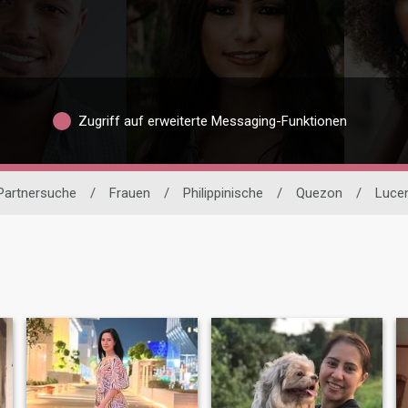
Zugriff auf erweiterte Messaging-Funktionen
 Partnersuche
/
Frauen
/
Philippinische
/
Quezon
/
Luce