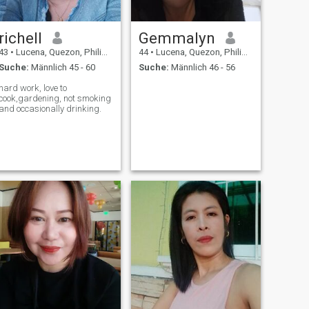
richell
Gemmalyn
43
•
Lucena, Quezon, Philippinen
44
•
Lucena, Quezon, Philippinen
Suche:
Männlich 45 - 60
Suche:
Männlich 46 - 56
hard work, love to
cook,gardening, not smoking
and occasionally drinking.