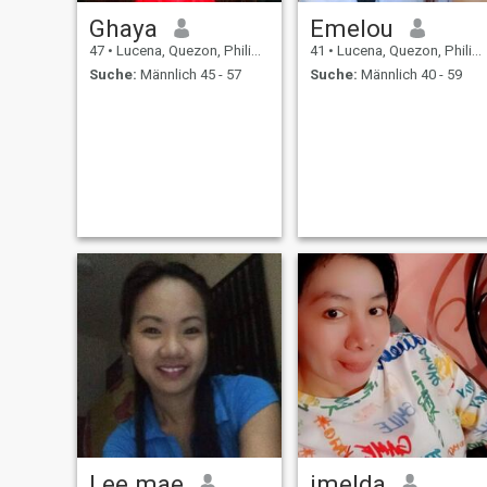
Ghaya
Emelou
47
•
Lucena, Quezon, Philippinen
41
•
Lucena, Quezon, Philippinen
Suche:
Männlich 45 - 57
Suche:
Männlich 40 - 59
Lee mae
imelda