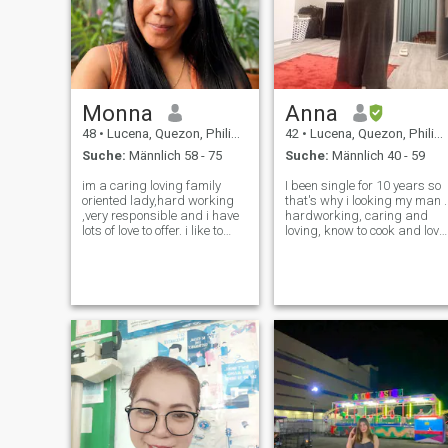
Monna
Anna
48
•
Lucena, Quezon, Philippinen
42
•
Lucena, Quezon, Philippinen
Suche:
Männlich 58 - 75
Suche:
Männlich 40 - 59
im a caring loving family
I been single for 10 years so
oriented lady,hard working
that's why i looking my man .
,very responsible and i have
hardworking, caring and
lots of love to offer. i like to
loving, know to cook and love
cook hiking at the beach. a
spicy.. I am simple girl to fin
family oriented trying my luck
the simple life... i love to keep
in here to find a brother a
fit of myself.. please if your
friend and someone special
intentions to being lust and
to be with for the re
look