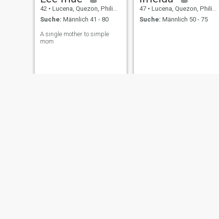
42
•
Lucena, Quezon, Philippinen
47
•
Lucena, Quezon, Philippinen
Suche:
Männlich 41 - 80
Suche:
Männlich 50 - 75
A single mother to simple
mom
Charo
melba
47
•
Lucena, Quezon, Philippinen
46
•
Lucena, Quezon, Philippinen