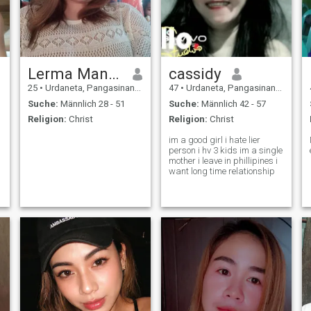
Lerma Mangaliman
cassidy
25
•
Urdaneta, Pangasinan, Philippinen
47
•
Urdaneta, Pangasinan, Philippinen
Suche:
Männlich 28 - 51
Suche:
Männlich 42 - 57
Religion:
Christ
Religion:
Christ
im a good girl i hate lier
person i hv 3 kids im a single
mother i leave in phillipines i
want long time relationship