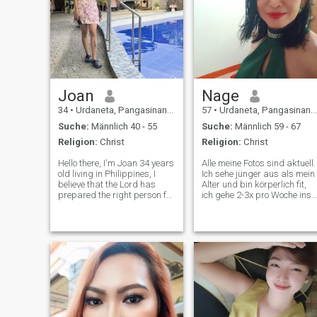
Joan
Nage
34
•
Urdaneta, Pangasinan, Philippinen
57
•
Urdaneta, Pangasinan, Philippinen
Suche:
Männlich 40 - 55
Suche:
Männlich 59 - 67
Religion:
Christ
Religion:
Christ
Hello there, I'm Joan 34 years
Alle meine Fotos sind aktuell.
old living in Philippines, I
Ich sehe jünger aus als mein
believe that the Lord has
Alter und bin körperlich fit,
prepared the right person for
ich gehe 2-3x pro Woche ins
us. That's why I joined these
Fitnessstudio, um gesund zu
dating apps, hoping to meet
bleiben Ich bevorzugte einen
the person God has destined
Mann im Alter von 59---70
for me. I am looking for
Jahren. Bitte! 25--55-Jährige
serious relationship t
verschwenden keine Zeit, ich
werde dich nicht unterhalten
und Betrüger werden
automatisch blockiert. Ich bi
eine locker gehende Frau mit
einem guten Sinn für Humor.
Ich möchte gerne in großer