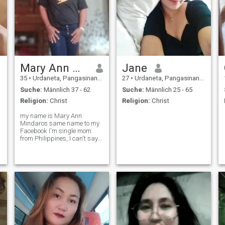
Mary Ann Mindaros
Jane
35
•
Urdaneta, Pangasinan, Philippinen
27
•
Urdaneta, Pangasinan, Philippinen
Suche:
Männlich 37 - 62
Suche:
Männlich 25 - 65
Religion:
Christ
Religion:
Christ
my name is Mary Ann
Mindaros same name to my
Facebook I'm single mom
from Philippines,.I can't say
I'm a perfect single mom but
since I got my 1st baby I
learned to do a lots of work
that man can do I planted
vegetables to sell and I do
grass cutter
n