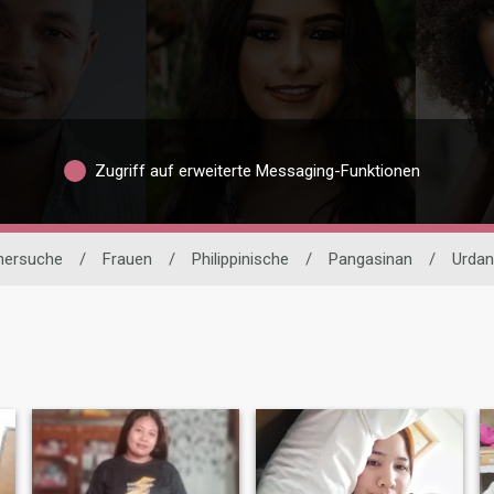
Zugriff auf erweiterte Messaging-Funktionen
tnersuche
/
Frauen
/
Philippinische
/
Pangasinan
/
Urdan