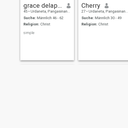
grace delapaz
Cherry
45
•
Urdaneta, Pangasinan, Philippinen
27
•
Urdaneta, Pangasinan, Philippinen
Suche:
Männlich 46 - 62
Suche:
Männlich 30 - 49
Religion:
Christ
Religion:
Christ
simple
Carmelita
francheska