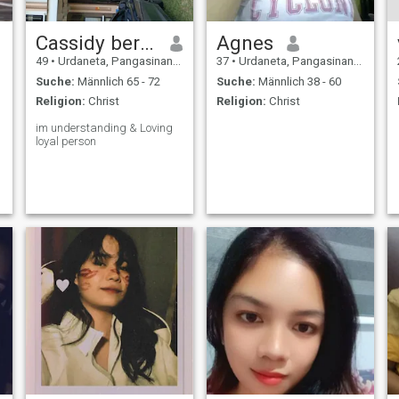
Cassidy bergado
Agnes
49
•
Urdaneta, Pangasinan, Philippinen
37
•
Urdaneta, Pangasinan, Philippinen
Suche:
Männlich 65 - 72
Suche:
Männlich 38 - 60
Religion:
Christ
Religion:
Christ
im understanding & Loving
loyal person