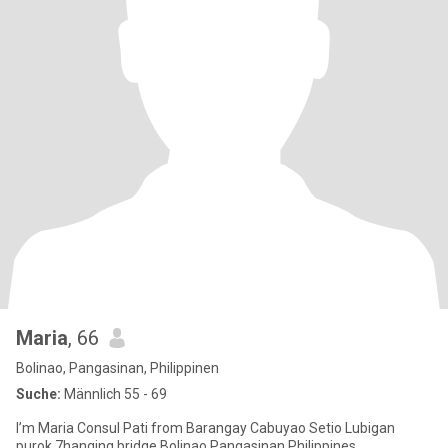
Maria
, 66
Bolinao, Pangasinan, Philippinen
Suche:
Männlich 55 - 69
I’m Maria Consul Pati from Barangay Cabuyao Setio Lubigan
purok 7hanging bridge Bolinao Pangasinan Philippines