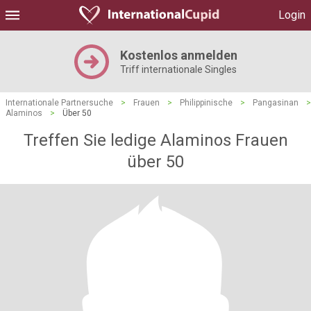
Login
Kostenlos anmelden
Triff internationale Singles
Internationale Partnersuche
>
Frauen
>
Philippinische
>
Pangasinan
>
Alaminos
>
Über 50
Treffen Sie ledige Alaminos Frauen
über 50