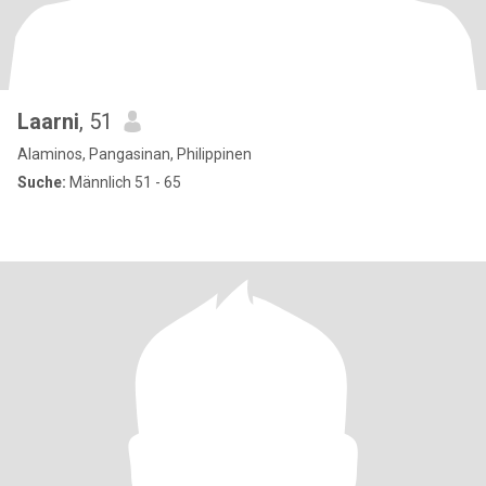
Laarni
, 51
Alaminos, Pangasinan, Philippinen
Suche:
Männlich 51 - 65