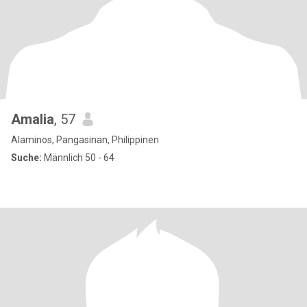
Amalia
, 57
Alaminos, Pangasinan, Philippinen
Suche:
Männlich 50 - 64