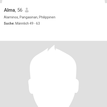
Alma
, 56
Alaminos, Pangasinan, Philippinen
Suche:
Männlich 49 - 63