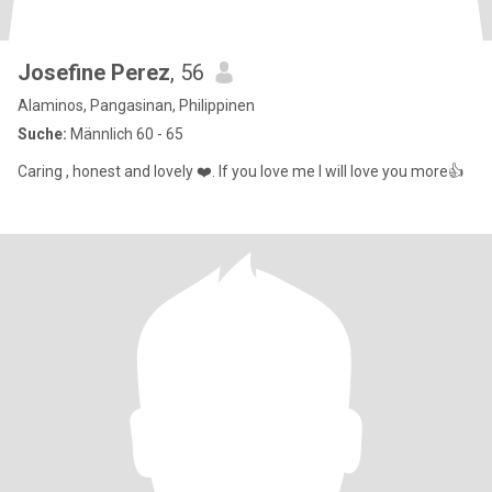
Josefine Perez
, 56
Alaminos, Pangasinan, Philippinen
Suche:
Männlich 60 - 65
Caring , honest and lovely ❤️. If you love me I will love you more👍