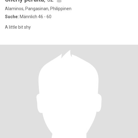
Alaminos, Pangasinan, Philippinen
Suche:
Männlich 46 - 60
A little bit shy