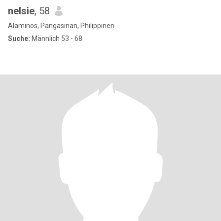
nelsie
, 58
Alaminos, Pangasinan, Philippinen
Suche:
Männlich 53 - 68