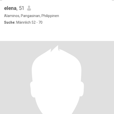
elena
, 51
Alaminos, Pangasinan, Philippinen
Suche:
Männlich 52 - 70