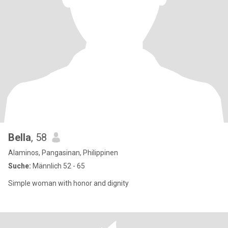
Bella
, 58
Alaminos, Pangasinan, Philippinen
Suche:
Männlich 52 - 65
Simple woman with honor and dignity