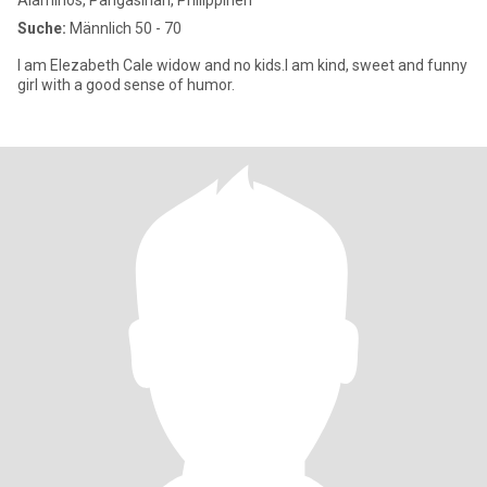
Alaminos, Pangasinan, Philippinen
Suche:
Männlich 50 - 70
I am Elezabeth Cale widow and no kids.I am kind, sweet and funny
girl with a good sense of humor.