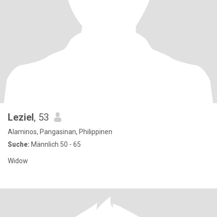
Leziel
, 53
Alaminos, Pangasinan, Philippinen
Suche:
Männlich 50 - 65
Widow