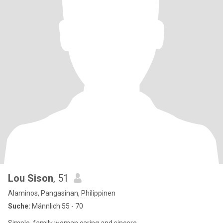
Lou Sison
, 51
Alaminos, Pangasinan, Philippinen
Suche:
Männlich 55 - 70