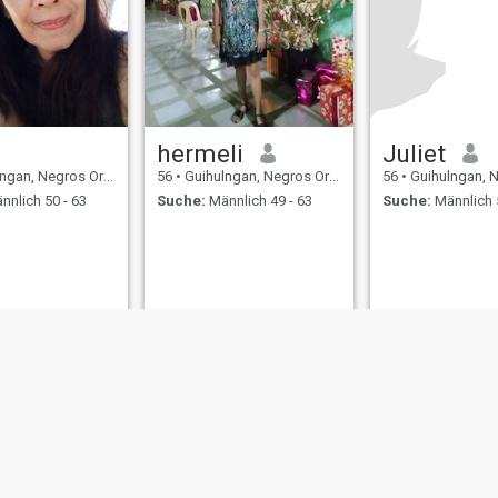
hermeli
Juliet
 Negros Oriental, Philippinen
56
•
Guihulngan, Negros Oriental, Philippinen
56
•
Guihulngan, Negros Orien
nnlich 50 - 63
Suche:
Männlich 49 - 63
Suche:
Männlich 
ungen
Rückerstattungsrichtlinien
Datenschutzerklärung
Cookie Richtlinie
D