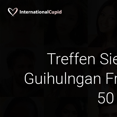
Treffen Si
Guihulngan F
50