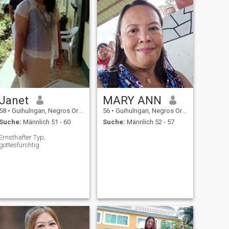
Janet
MARY ANN
58
•
Guihulngan, Negros Oriental, Philippinen
56
•
Guihulngan, Negros Oriental, Philippinen
Suche:
Männlich 51 - 60
Suche:
Männlich 52 - 57
Ernsthafter Typ,
gottesfürchtig