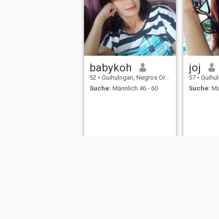
babykoh
joj
52
•
Guihulngan, Negros Oriental, Philippinen
57
•
Guihulngan,
Suche:
Männlich 46 - 60
Suche:
Mä
Über uns
Kontakt
Erfolgsgeschichten
Nutzungsbeding