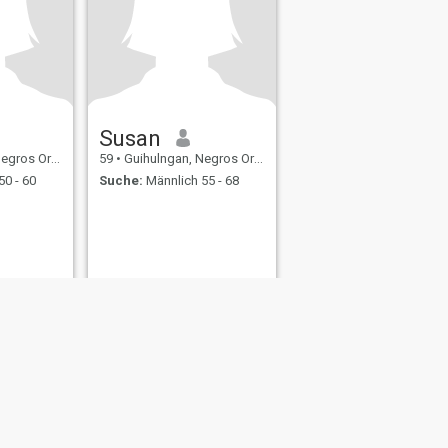
Susan
tal, Philippinen
59
•
Guihulngan, Negros Oriental, Philippinen
50 - 60
Suche:
Männlich 55 - 68
ating Sicherheit
Inhaltsübersicht
Community-Richtlinien