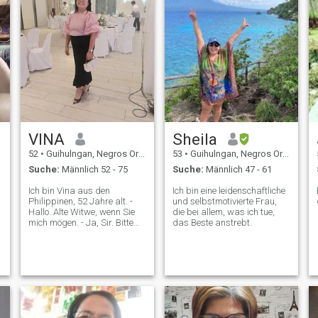
VINA
Sheila
52
•
Guihulngan, Negros Oriental, Philippinen
53
•
Guihulngan, Negros Oriental, Philippinen
Suche:
Männlich 52 - 75
Suche:
Männlich 47 - 61
Ich bin Vina aus den
Ich bin eine leidenschaftliche
Philippinen, 52 Jahre alt. -
und selbstmotivierte Frau,
Hallo. Alte Witwe, wenn Sie
die bei allem, was ich tue,
mich mögen. - Ja, Sir. Bitte
das Beste anstrebt.
unterhalten wir uns hier Ich
mag keine andere App
kommunizieren, du musst 50
Jahre alt und älter sein, ich
bin eine echte Person, eine
familienorientierte, ich kann
kochen, Ich kann mich um
dich kümmern und dich