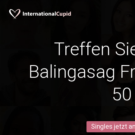
Treffen Si
Balingasag F
50
Singles jetzt 