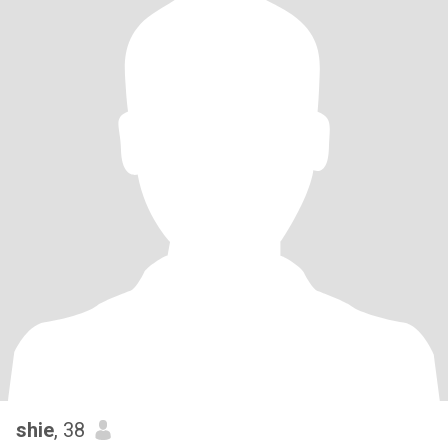
shie
, 38