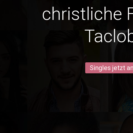
christliche 
Taclo
Singles jetzt 