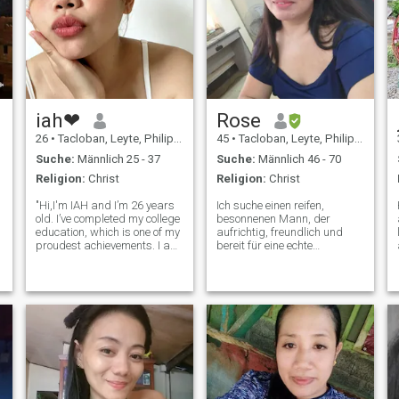
iah❤
Rose
26
•
Tacloban, Leyte, Philippinen
45
•
Tacloban, Leyte, Philippinen
Suche:
Männlich 25 - 37
Suche:
Männlich 46 - 70
Religion:
Christ
Religion:
Christ
"Hi,I'm IAH and I’m 26 years
Ich suche einen reifen,
old. I’ve completed my college
besonnenen Mann, der
education, which is one of my
aufrichtig, freundlich und
proudest achievements. I am
bereit für eine echte
kind-hearted and deeply
Verbindung ist. Ich bin eine
loyal to the people who
stolze alleinerziehende
r
matter most to me, and I hold
Mutter von drei tollen Kindern
respect, trust, and sincere,
(21, 19 und 11), alle mit
e
genuine relationships cl
demselben Vater. Ich bin seit
über 5 Jahren getrennt und
habe seitdem keine andere
Beziehung mehr. Loyalität
und Treue sind mir sehr
wichtig, und diese
Eigenschaften tragen ich in