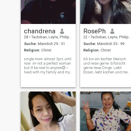
chandrena
RosePh
28
•
Tacloban, Leyte, Philippinen
22
•
Tacloban, Leyte, Philippinen
Suche:
Männlich 29 - 51
Suche:
Männlich 35 - 99
Religion:
Christ
Religion:
Christ
single mom almost 3yrs until
Ich bin ein leichter Mensch
now .im not a perfect woman
und reise gerne. Erforscht
but ill be real to anyone😊 i
gerne neue Dinge. Liebt
lived with my family and my
Essen, liebt kochen und mehr
kids..im a loyal
Ich komme sowieso von den
,caring,sweet,kind,and
Philippinen, liebevoll, koche
sincer person i've always
und putze. \NNachricht,
smiling like this ☺️☺️
wenn Sie interessiert sind.
everyday even they many
Ich bin hier nicht Premium.
struggles and problem
Viel Glück für alle hier.