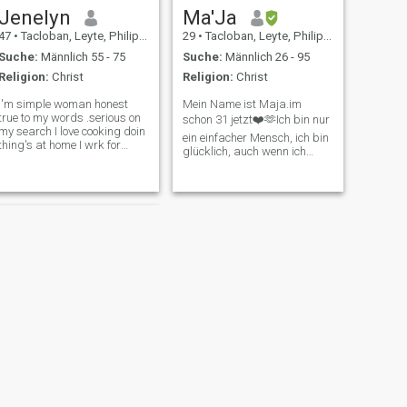
Jenelyn
Ma'Ja
47
•
Tacloban, Leyte, Philippinen
29
•
Tacloban, Leyte, Philippinen
Suche:
Männlich 55 - 75
Suche:
Männlich 26 - 95
Religion:
Christ
Religion:
Christ
I'm simple woman honest
Mein Name ist Maja.im
true to my words .serious on
schon 31 jetzt❤️🫶Ich bin nur
my search I love cooking doin
ein einfacher Mensch, ich bin
thing's at home I wrk for
glücklich, auch wenn ich
myson . responsible mom.
keine Familie habe, ich lebe
Yes I am a single mom I tk
allein, es ist ein bisschen
care of myson since young I
schwierig mich zu lieben,
dnt ask for help I had wrk.
weil ich Vertrauensprobleme
Sometimes I do my
habe, wenn es um Männer
gardening if I
geht. Aber wenn mich
jemand hier mag, werde ich
versuchen, ihm auch eines
Tages wieder zu vertrauen.
❤️actually es ist nicht schwer
mich zu lieben👀weil ich
leicht liebe, also bin ich auch
leicht manchmal werde ich
von Männern getäuscht.
Aber ich hoffe zu Gott
manchmal, wenn ich von der
WEITER
Liebe verletzt werde💔Also
mercelina
ergreife ich hier einfach die