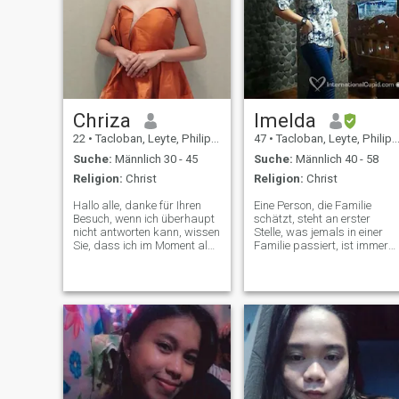
Chriza
Imelda
22
•
Tacloban, Leyte, Philippinen
47
•
Tacloban, Leyte, Philippinen
Suche:
Männlich 30 - 45
Suche:
Männlich 40 - 58
Religion:
Christ
Religion:
Christ
Hallo alle, danke für Ihren
Eine Person, die Familie
Besuch, wenn ich überhaupt
schätzt, steht an erster
nicht antworten kann, wissen
Stelle, was jemals in einer
Sie, dass ich im Moment als
Familie passiert, ist immer
Student im vierten Jahr
da, um Ihnen zu helfen, egal.
meine Feldstudien und
Einfache Frau, die ein
Forschungsarbeiten mache...
weiches und gutherziges Oh
Aber ich bin eine echte Frau
hat, bereit zuzuhören, wenn
und werde Zeit finden, denen
jemand über das persönlich
zu antworten, die ich lesen
Leben spricht, werde ich Sie
kann, da ich hier kein
nicht dafür beurteilen, wer
zahlendes Mitglied bin🫶🫶
Sie sind. Ihr könnt auch auf
🫶
mich zählen, ein ehrliches
vertrauenswürdiges und
treues Unternehmen.