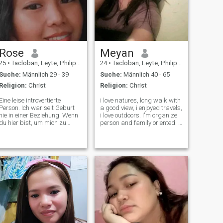
Rose
Meyan
25
•
Tacloban, Leyte, Philippinen
24
•
Tacloban, Leyte, Philippinen
Suche:
Männlich 29 - 39
Suche:
Männlich 40 - 65
Religion:
Christ
Religion:
Christ
Eine leise introvertierte
i love natures, long walk with
Person. Ich war seit Geburt
a good view, i enjoyed travels,
nie in einer Beziehung. Wenn
i love outdoors. I'm organize
du hier bist, um mich zu
person and family oriented. i
bitten, dir meinen Körper zu
love gardening. im not a
zeigen und nackt zu werden,
bar/club nightlife woman.
geh einfach, denn ich werde
but i enjoy laughters humors
das nicht für dich tun. Ich bin
funny things. if u want
nicht hier, um Geld zu bitten,
serious relationship a
um dir meinen Körper zu
zeigen, ich bin hier, um
jemanden zu suchen, der
mich lieben und respektieren
könnte, wie ich bin 😊