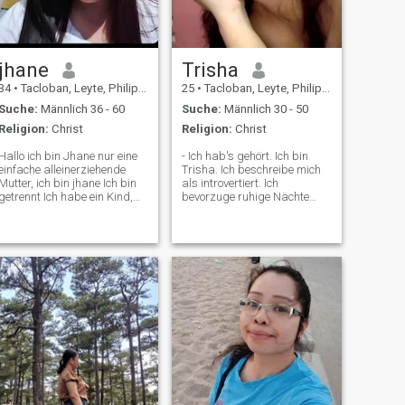
jhane
Trisha
34
•
Tacloban, Leyte, Philippinen
25
•
Tacloban, Leyte, Philippinen
Suche:
Männlich 36 - 60
Suche:
Männlich 30 - 50
Religion:
Christ
Religion:
Christ
Hallo ich bin Jhane nur eine
- Ich hab's gehört. Ich bin
einfache alleinerziehende
Trisha. Ich beschreibe mich
Mutter, ich bin jhane Ich bin
als introvertiert. Ich
getrennt Ich habe ein Kind,
bevorzuge ruhige Nächte
ein Junge und Zwillinge
und liebe Essen und Musik
Mädchen und ein Junge,
hören. Ich bin ein großer Fan
mein Mann betrogen, er hatte
von neuen Speisen und
eine andere Frau, deshalb
versuche, so viel Zeit wie
haben wir uns getrennt,
möglich draußen zu
hoffentlich finde ich hier
verbringen. Ich würde gerne
meine wahre Liebe, dass er
einen anderen Introvertierten
mich und auch meine Kinder
kennenlernen! Ich hoffe, du
lieben wird, danke und gehe
bist es!
hoffentlich vor, dass du den,
den ich zu Gott bete, dass ich
meinen wahren Mann finden
kann❣️I wisse, dass Gott ein
perfektes Timing hatte, ich