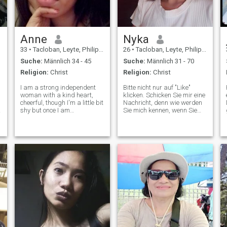
Spiele über die Beziehung.
Anne
Nyka
33
•
Tacloban, Leyte, Philippinen
26
•
Tacloban, Leyte, Philippinen
Suche:
Männlich 34 - 45
Suche:
Männlich 31 - 70
Religion:
Christ
Religion:
Christ
I am a strong independent
Bitte nicht nur auf "Like"
woman with a kind heart,
klicken. Schicken Sie mir eine
cheerful, though I'm a little bit
Nachricht, denn wie werden
shy but once I am
Sie mich kennen, wenn Sie
comfortable with you we will
einfach so schlagen, richtig?
be good in the go, I am
Ehrlich gesagt bin ich zurzeit
Christian and I am looking
Mutter von 3 Kindern. Ich bin
for a man who is God fearing
keine schlechte Frau. Ich will
m
and a man that will serve
nur jemanden, der mich
and put God
akzeptiert für das, was ich
bin und was ich zu bieten
habe. Setz mich nicht unter
Druck, denn das Leben hat
mich bereits bis an die
Grenzen gedrückt. Kurz
gesagt, haben Sie Gnade mit
mir.