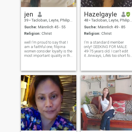
jen
Hazelgayle
39
•
Tacloban, Leyte, Philippinen
48
•
Tacloban, Leyte, Philippinen
Suche:
Männlich 45 - 55
Suche:
Männlich 49 - 85
Religion:
Christ
Religion:
Christ
well I'm proud to say that I
I'm a standard member
am a faithful one, filipina
only!! SEEKING FOR MALE:
women consider loyalty is the
49-75 years old. I can't edit
most important quality in the
it..Anways, Life’s too short for
relationship. resilient ,has a
boring conversations, so let’s
conservative and traditional
skip the small talk and dive
upbringing , family
into the good stuff. Hi, I’m
orientated, hardworking , too
Hazel! I’m someone who love
many to mention but hon
making the most out of