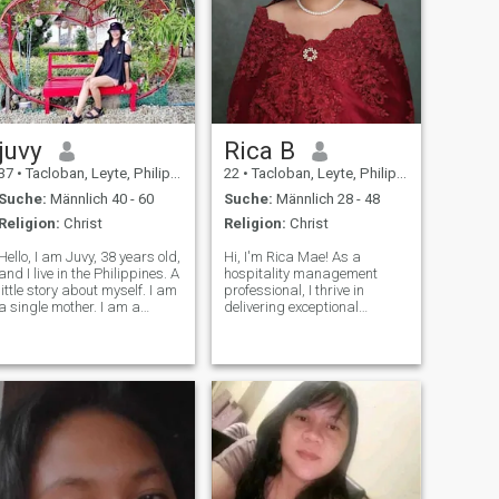
juvy
Rica B
37
•
Tacloban, Leyte, Philippinen
22
•
Tacloban, Leyte, Philippinen
Suche:
Männlich 40 - 60
Suche:
Männlich 28 - 48
Religion:
Christ
Religion:
Christ
Hello, I am Juvy, 38 years old,
Hi, I'm Rica Mae! As a
and I live in the Philippines. A
hospitality management
little story about myself. I am
professional, I thrive in
a single mother. I am a
delivering exceptional
happy person and I am
experiences. When I'm not
positive about life i am a
working, you can find me on
family oriented too. I tried to
the volleyball court, soaking
join here to find a man who
up the sun at the beach, or
will love and take m
exploring the great outdoors.
Family is eve