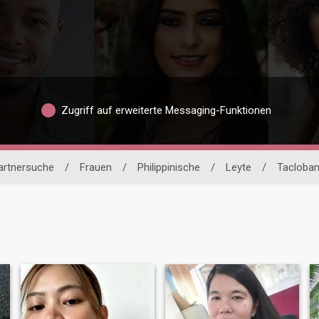
Zugriff auf erweiterte Messaging-Funktionen
Partnersuche
/
Frauen
/
Philippinische
/
Leyte
/
Tacloba