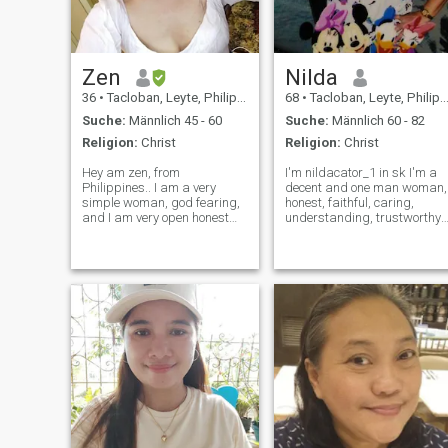
Zen
Nilda
36
•
Tacloban, Leyte, Philippinen
68
•
Tacloban, Leyte, Philippinen
Suche:
Männlich 45 - 60
Suche:
Männlich 60 - 82
Religion:
Christ
Religion:
Christ
Hey am zen, from
I'm nildacator_1 in sk I'm a
Philippines.. I am a very
decent and one man woman,
simple woman, god fearing,
honest, faithful, caring,
and I am very open honest
understanding, trustworthy,
person..I'm here liking for a
respectful, family oriented,
serious relationship not for
love to do some
temporary but for lifetime
housekeeping,and
partner.. There is no room for
sometimes go outing with my
me playing games so don't
family.I'm not a scammer. I'
waste my t
serious in my search