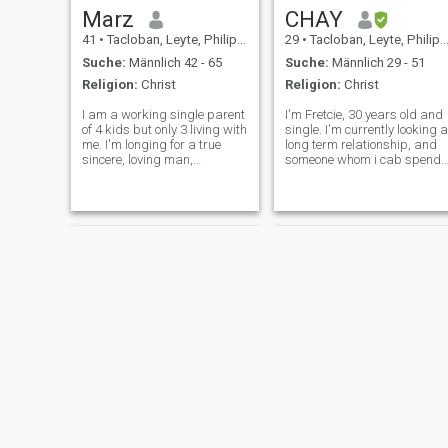
Marz
CHAY
41
•
Tacloban, Leyte, Philippinen
29
•
Tacloban, Leyte, Philippinen
Suche:
Männlich 42 - 65
Suche:
Männlich 29 - 51
Religion:
Christ
Religion:
Christ
I am a working single parent
I'm Fretcie, 30 years old and
of 4 kids but only 3 living with
single. I'm currently looking a
me. I'm longing for a true
long term relationship, and
sincere, loving man,
someone whom i cab spend
responsible, romantic. A one
my life with. Believe it or not,
woman man, willing to
I'm serious in finding my true
accept me and my kids. I
love here in this site. I'm
don't like messing around
willing to know you better
playing games. Serious
and meet in pers
intention is wh
Jenny
Jewel