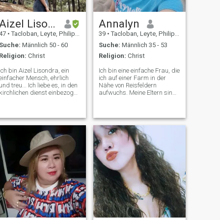
bin nicht schön, aber ich bin
hier bereit dich zu lieben und
dich von ganzem Herzen zu
Aizel Lisondra
Annalyn
versorgen❣️
47
•
Tacloban, Leyte, Philippinen
39
•
Tacloban, Leyte, Philippinen
Suche:
Männlich 50 - 60
Suche:
Männlich 35 - 53
Religion:
Christ
Religion:
Christ
Ich bin Aizel Lisondra, ein
Ich bin eine einfache Frau, die
einfacher Mensch, ehrlich
ich auf einer Farm in der
und treu... Ich liebe es, in den
Nähe von Reisfeldern
kirchlichen dienst einbezogen
aufwuchs. Meine Eltern sind
zu sein... Ich suche
Bauern und ich schätze
jemanden, der Gott zuerst
einfaches Leben, ich arbeite
liebt, loyal und bereit ist,
in jungen Jahren und werde
mich für das zu akzeptieren,
stark im Leben und
was ich bin... Ich bete und
unabhängig. Ich bin
bitte Gott um einen Partner
alleinerziehende Mutter, ich
im Leben. 🥰💕🙏
habe ein Kind, das jetzt 15
Jahre alt ist. Ich arbeite
derzeit in kuwait als
Kindermädchen nach
Abschluss des Vertrages,
gehe ich nach Hause auf die
Philippinen, um meine
Familie zu besuchen.