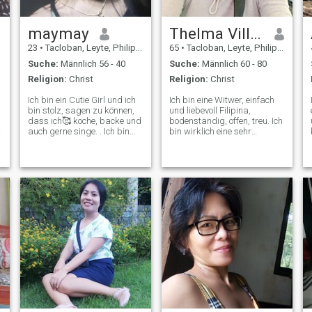
maymay
Thelma Villote
23
•
Tacloban, Leyte, Philippinen
65
•
Tacloban, Leyte, Philippinen
Suche:
Männlich 56 - 40
Suche:
Männlich 60 - 80
Religion:
Christ
Religion:
Christ
Ich bin ein Cutie Girl und ich
Ich bin eine Witwer, einfach
bin stolz, sagen zu können,
und liebevoll Filipina,
dass ich🥰 koche, backe und
bodenständig, offen, treu. Ich
auch gerne singe. . Ich bin
bin wirklich eine sehr
Single, wenn jemand an mir
aufrichtige Person, wenn es
interessiert ist. Ich werde dir
darum geht, Gefühle und
sicher sein, dass ich ein
Emotionen mit einer
s
guter Freund für dich bin und
bestimmten Person zu teilen,
wenn es zufällig passiert,
und ich bin wirklich ehrlich
dass wir uns mehr kennen
zu Dingen, die ich sage und
als Freunde und in Ewigkeit.
tue, weil ich die Gefühle
Ich glaube an Gott, dass er
anderer nicht verletze, weil
einen gütigen Kerl in einer
jeder die Chance hat, zu
perfekten Zeit schenken wird.
lachen. Ich komme sehr leicht
mit Spaß aus. Ich suche eine
echte und ernsthafte
Beziehung, die ewig
andauert. Ich bin sehr bereit,
mit jemandem zusammen zu
sein, mit dem ich reden und
auch zuhören kann. Mein