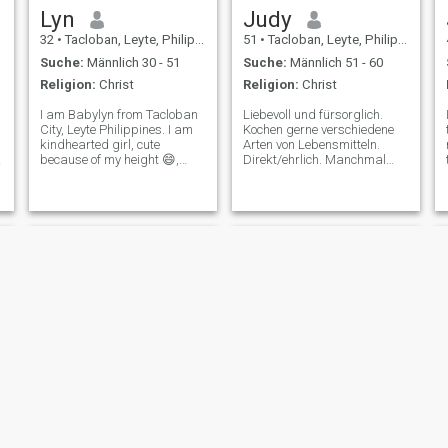
Herz ist voller Liebe. ❤️.
Lyn
Judy
32
•
Tacloban, Leyte, Philippinen
51
•
Tacloban, Leyte, Philippinen
Suche:
Männlich 30 - 51
Suche:
Männlich 51 - 60
Religion:
Christ
Religion:
Christ
I am Babylyn from Tacloban
Liebevoll und fürsorglich.
City, Leyte Philippines. I am
Kochen gerne verschiedene
kindhearted girl, cute
Arten von Lebensmitteln.
because of my height 😄,
Direkt/ehrlich. Manchmal
simple, God fearing, and
lustig und ernst, wenn nötig.
family oriented. Sometimes, I
Ich halte gern Hände und
am a quite thinker. I am
kuschle. Ich hasse Lügner,
serious and faithful when it
Fälschungen und Spielchen
comes of relationship. I am
sind nicht willkommen. Ich
also a r
suche nach meinem besten
Freund, meinem Liebhaber
und meinem Partner im
Leben. Ich brauche nur eine
ernsthafte Beziehung.
Mary Ann
Aida