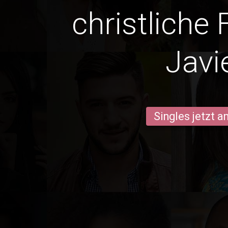
christliche 
Javi
Singles jetzt 