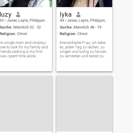
luzy
lyka
35
•
Javier, Leyte, Philippinen
44
•
Javier, Leyte, Philippinen
Suche:
Männlich 32 - 52
Suche:
Männlich 48 - 79
Religion:
Christ
Religion:
Christ
im single mom and chubby,i
Eine einfache Frau, ich liebe
love to cook for my family and
es, jeden Tag zu lachen, zu
friends,cooking is my first
singen und lustig zu tanzen,
love,i spent time alone
zu verstehen und bereit zu
sometimes when my social
sein, deine Geschichte zu
energy runs out,but i love to
hören.
be with my friends once in a
while 😊,