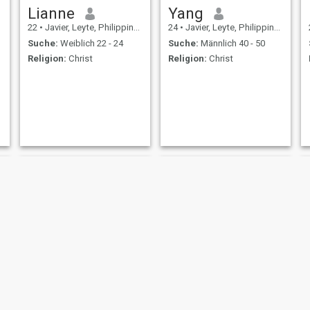
Lianne
Yang
22
•
Javier, Leyte, Philippinen
24
•
Javier, Leyte, Philippinen
Suche:
Weiblich 22 - 24
Suche:
Männlich 40 - 50
Religion:
Christ
Religion:
Christ
Jackielyn
mercy amongo