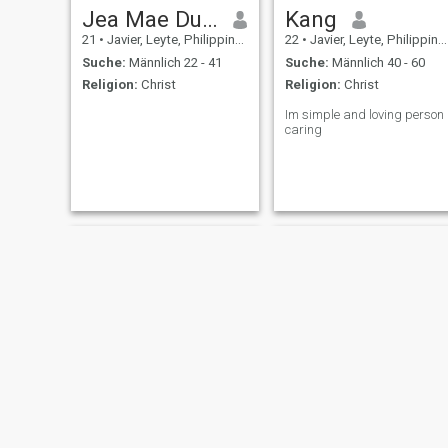
Jea Mae Duran
Kang
21
•
Javier, Leyte, Philippinen
22
•
Javier, Leyte, Philippinen
Suche:
Männlich 22 - 41
Suche:
Männlich 40 - 60
Religion:
Christ
Religion:
Christ
Im simple and loving person
caring
Eusebia
Shazaine