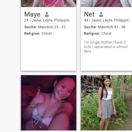
Maye
Net
24
•
Javier, Leyte, Philippinen
44
•
Javier, Leyte, Philippinen
Suche:
Männlich 25 - 35
Suche:
Männlich 41 - 58
Religion:
Christ
Religion:
Christ
I'm single mother,I have 3
kids.i separated is almost
8yrs