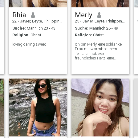
Rhia
Merly
22
•
Javier, Leyte, Philippinen
25
•
Javier, Leyte, Philippinen
Suche:
Männlich 23 - 43
Suche:
Männlich 26 - 49
Religion:
Christ
Religion:
Christ
loving caring sweet
Ich bin Merly, eine schlanke
Frau mit warmbraunem
Teint. Ich habe ein
freundliches Herz, eine
fröhliche Persönlichkeit und
eine Liebe zu bedeutsamen
Verbindungen.