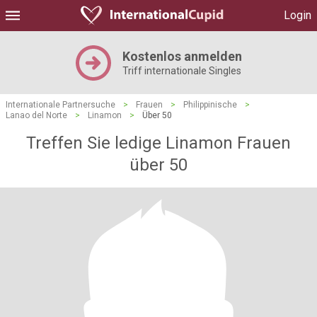
Login
Kostenlos anmelden
Triff internationale Singles
Internationale Partnersuche
>
Frauen
>
Philippinische
>
Lanao del Norte
>
Linamon
>
Über 50
Treffen Sie ledige Linamon Frauen
über 50