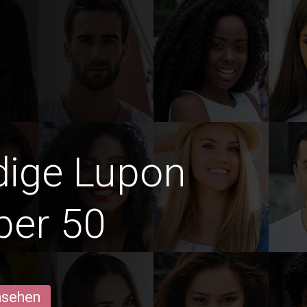
edige Lupon
ber 50
ansehen