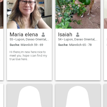
Maria elena
Isaiah
55
•
Lupon, Davao Oriental, Philippinen
54
•
Lupon, Davao Oriental, Philippinen
Suche:
Männlich 59 - 69
Suche:
Männlich 65 - 78
Hi there,im new here.nice to
meet you..hope i can find my
true love here..