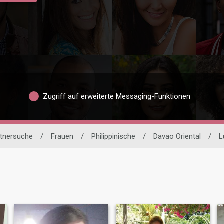
Zugriff auf erweiterte Messaging-Funktionen
rtnersuche
/
Frauen
/
Philippinische
/
Davao Oriental
/
L