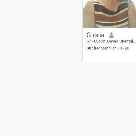
Gloria
57
•
Lupon, Davao Oriental, Philippinen
Suche:
Männlich 70 - 80
Über uns
Kontakt
Erfolgsgeschichten
Nutzungsbeding
This website is operated by D