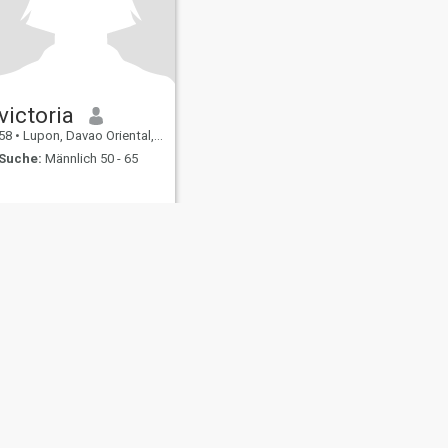
victoria
58
•
Lupon, Davao Oriental, Philippinen
Suche:
Männlich 50 - 65
ating Sicherheit
Inhaltsübersicht
Community-Richtlinien
107, USA, reg. number 5529030.