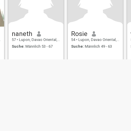
naneth
Rosie
57
•
Lupon, Davao Oriental, Philippinen
54
•
Lupon, Davao Oriental, Philippinen
Suche:
Männlich 53 - 67
Suche:
Männlich 49 - 63
ungen
Rückerstattungsrichtlinien
Datenschutzerklärung
Cookie Richtlinie
D
IL MIL, INC. located at 200 Townsend St., Unit 43, San Francisco CA 94