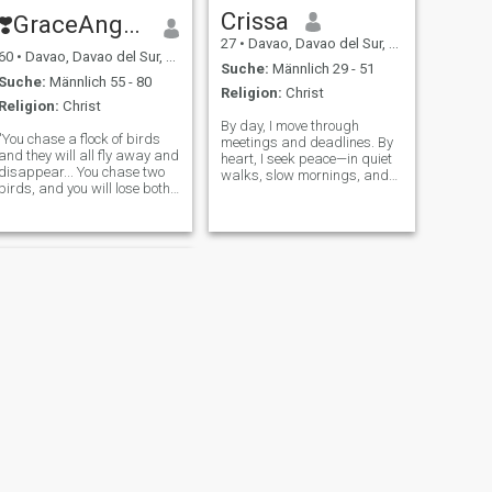
stehen.
Crissa
❣️GraceAngeli❣️
27
•
Davao, Davao del Sur, Philippinen
60
•
Davao, Davao del Sur, Philippinen
Suche:
Männlich 29 - 51
Suche:
Männlich 55 - 80
Religion:
Christ
Religion:
Christ
By day, I move through
"You chase a flock of birds
meetings and deadlines. By
and they will all fly away and
heart, I seek peace—in quiet
disappear... You chase two
walks, slow mornings, and
birds, and you will lose both
warm drinks that know
of them... You chase only one,
when to soothe or awaken.
and you will win and get to
Matcha fuels my calm; coffee
keep the bird🕊️". Just a
shows up when life refuses to
whisper. I’m not here to fix the
simple woman here who only
wants peace and harmon
WEITER
Jenny