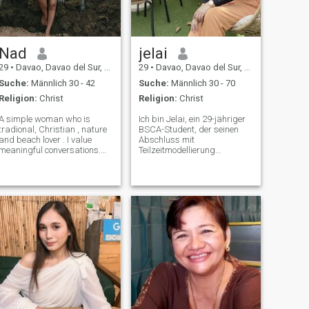
Nad
jelai
29
•
Davao, Davao del Sur, Philippinen
29
•
Davao, Davao del Sur, Philippinen
Suche:
Männlich 30 - 42
Suche:
Männlich 30 - 70
Religion:
Christ
Religion:
Christ
A simple woman who is
Ich bin Jelai, ein 29-jähriger
tradional, Christian , nature
BSCA-Student, der seinen
and beach lover . I value
Abschluss mit
meaningful conversations.
Teilzeitmodellierung
I'm 29 years old, single, no
ausgleicht. Im Herzen bin ich
children and never been
ein stolzes Provinzmädchen,
married but i am ready to
das jetzt das Leben in der
commit and marry for the
schönen Stadt Davao
right man and have children
genießt. Wenn ich nicht
in teh futur
arbeite oder lerne, bin ich am
Strand, entdecke die Natur
oder schaue Filme mit
meinem Hund Layla.