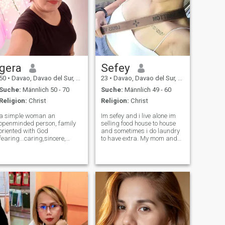
gera
Sefey
50
•
Davao, Davao del Sur, Philippinen
23
•
Davao, Davao del Sur, Philippinen
Suche:
Männlich 50 - 70
Suche:
Männlich 49 - 60
Religion:
Christ
Religion:
Christ
a simple woman an
Im sefey and i live alone im
openminded person, family
selling food house to house
oriented with God
and sometimes i do laundry
fearing...caring,sincere,
to have extra. My mom and
loving,loyal,
dad separated already so i
honest,trustworthy, sweet,
decided to live alone after
clingy, love to cook a filipino
they separate and now here
food...no games no dramas
in pagadian province. What i
a transparent genuine, a
want in life just simple
unique, looking for someone
who really