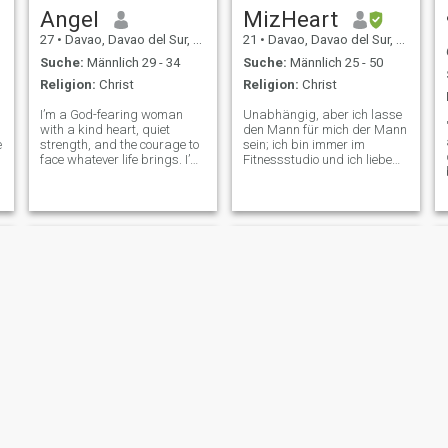
Angel
MizHeart
27
•
Davao, Davao del Sur, Philippinen
21
•
Davao, Davao del Sur, Philippinen
Suche:
Männlich 29 - 34
Suche:
Männlich 25 - 50
Religion:
Christ
Religion:
Christ
I’m a God-fearing woman
Unabhängig, aber ich lasse
with a kind heart, quiet
den Mann für mich der Mann
e
strength, and the courage to
sein; ich bin immer im
face whatever life brings. I’m
Fitnessstudio und ich liebe
passionate about my career
es, neue Dinge
in Digital Marketing and
auszuprobieren,
working towards my dream
abenteuerlich, spontan und
of becoming a Content Writer.
weiblich mit einer Auf der
God and family always come
Suche nach einem Mann, der
first i
mit einer Absicht führt,
jemand, der finanziell sicher
ist (weil Stabilität wichtig
ist), familienorientiert und im
Glauben verwurzelt ist. Sind
Sie der Typ, der Termine
plant, Versprechen hält und
glaubt, Ritterlichkeit ist nicht
tot... Senden Sie eine
Nachricht. - Ja, Sir. Ich
wüsste gern, was Sie sonst
noch begeistert. Eine
ernsthafte Beziehung, aber
Gina
Grace
Spaß und gemeinsame