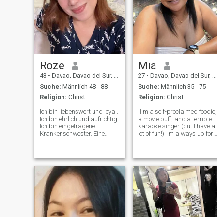
Roze
Mia
43
•
Davao, Davao del Sur, Philippinen
27
•
Davao, Davao del Sur, Philippinen
Suche:
Männlich 48 - 88
Suche:
Männlich 35 - 75
Religion:
Christ
Religion:
Christ
Ich bin liebenswert und loyal.
"I'm a self-proclaimed foodie,
Ich bin ehrlich und aufrichtig.
a movie buff, and a terrible
Ich bin eingetragene
karaoke singer (but I have a
Krankenschwester. Eine
lot of fun!). Im always up for
alleinstehende Filipina, nie
an adventure. I value honesty,
verheiratet und keine Kinder.
kindness, and a good sense
Ich bin leidenschaftlich und
of humor. I'm single until a
freundlich. Ich koche gerne,
gucke Filme und gehe
einkaufen. Ich bin hier auf
der Suche nach einer
langfristigen
Liebesbeziehung, die zu
einer Ehe oder einer
lebenslangen Partnerschaft