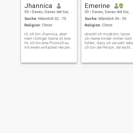
Jhannica
Emerine
30
•
Davao, Davao del Sur, Philippinen
33
•
Davao, Davao del Sur, Philippinen
Suche:
Männlich 32 - 75
Suche:
Männlich 36 - 55
Religion:
Christ
Religion:
Christ
Hi, ich bin Jhannica, aber
obwohl ich müde bin, lasse
mein richtiger Name ist Ione
ich meine Kinder immer noch
Fe. Ich bin eine Provinzfrau
fühlen, dass ich sie sehr lieb
mit einem einfachen Herzen
ich bin die Person, die leicht
und großen Hoffnungen,
zu vergeben ist, zärtlich,
wenn es um Liebe geht. Ich
gottesfürchtig und
werde am 4. August 31 und
aufmerksam auf alles meine
fühle mich bereit, jemanden
persönliche um nie aus den
zu treffen, der aufrichtig ist,
Augen zu verlieren, was am
jemand, der eine ernsthafte
wichtigsten ist. und die Welt
und dauerhafte Beziehung
durch Kunst und
sucht, wie ich. Ich bin
Beziehungen zu anderen zu
unabhängig, liebevoll und
einem schöneren Ort zu
natürlich fürsorglich. Ich
machen! Wenn es um die
glaube an Ehrlichkeit,
Liebe geht, ist nichts
Loyalität und gegenseitige
unmöglich.
Unterstützung durch die
Höhen und Tiefen des
Lebens. Ich stehe nicht auf
Drama oder Spiele, nur auf
echte Verbindung,
gegenseitigen Respekt und
jade
Belleh
eine Zukunft, die auf Liebe