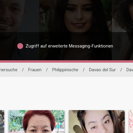
Zugriff auf erweiterte Messaging-Funktionen
tnersuche
/
Frauen
/
Philippinische
/
Davao del Sur
/
Da