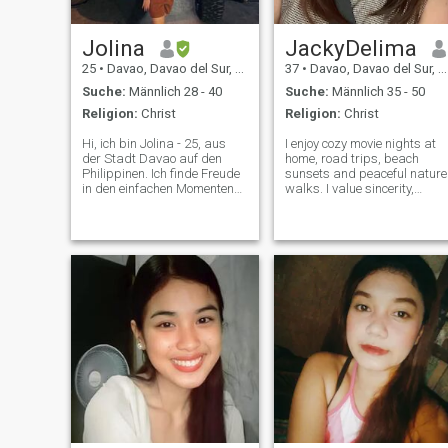
Jolina
JackyDelima
25
•
Davao, Davao del Sur, Philippinen
37
•
Davao, Davao del Sur, Philippinen
Suche:
Männlich 28 - 40
Suche:
Männlich 35 - 50
Religion:
Christ
Religion:
Christ
Hi, ich bin Jolina - 25, aus
I enjoy cozy movie nights at
der Stadt Davao auf den
home, road trips, beach
Philippinen. Ich finde Freude
sunsets and peaceful nature
in den einfachen Momenten
walks. I value sincerity,
des Lebens und im ruhigen
thoughtful conversation and
Komfort. Ich schätze
shared laughter. What does
Ehrlichkeit, Loyalität und
your perfect weekend look
Seelenfrieden über alles. Am
like? 🙂
Anfang bin ich vielleicht
etwas schüchtern, aber
wenn ich mich öffne, bin ich
warmherzig, nachdenklich
und jemand, dem es wirklich
wichtig ist. Ich arbeite als
Hausangestellte. Es tut mir
leid, ich werde nicht zu
unterhalten, Sex-Chat /
Senden meiner Nacktbilder
Ich bin nicht hier für Spaß,
nur ernsthafte Leute bitte