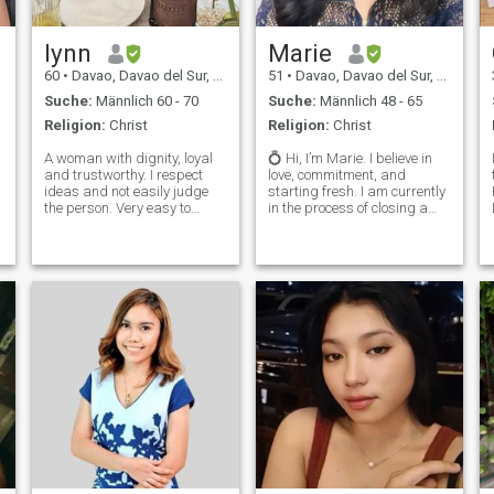
lynn
Marie
60
•
Davao, Davao del Sur, Philippinen
51
•
Davao, Davao del Sur, Philippinen
Suche:
Männlich 60 - 70
Suche:
Männlich 48 - 65
Religion:
Christ
Religion:
Christ
A woman with dignity, loyal
💍 Hi, I’m Marie. I believe in
and trustworthy. I respect
love, commitment, and
ideas and not easily judge
starting fresh. I am currently
the person. Very easy to
in the process of closing a
please, a simple woman
past chapter in my life and
(can go out without lipstick). I
I’m looking for someone
prefer to stay and do
serious about marriage who
household chores. But it
can lovingly support me
make me feel special when
through this journey. If you
my partner b
believ