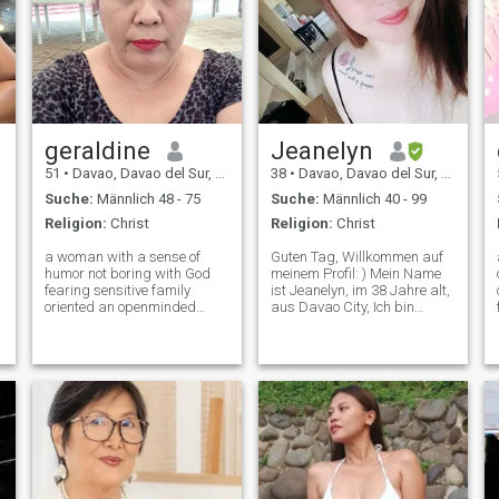
geraldine
Jeanelyn
51
•
Davao, Davao del Sur, Philippinen
38
•
Davao, Davao del Sur, Philippinen
Suche:
Männlich 48 - 75
Suche:
Männlich 40 - 99
Religion:
Christ
Religion:
Christ
a woman with a sense of
Guten Tag, Willkommen auf
humor not boring with God
meinem Profil: ) Mein Name
fearing sensitive family
ist Jeanelyn, im 38 Jahre alt,
oriented an openminded
aus Davao City, Ich bin
person loyal honest
Single und nie verheiratet,
kindhearted respectful polite
keine Kinder, ich bin nur eine
sweet caring speak frankly
einfache Frau, die ein gutes
no dramas straight to the
Herz innen und außen
point a coffee lover and
haben, eine Frau mit einer
listening mellow musi
einfachen Persönlichkeit,
aber süß: ) Ich bin seit 2
Jahren und eine Hälfte
Single, nachdem mein Ex
mich betrogen hat, als ich im
Ausland arbeitete, Meine