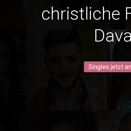
christliche 
Dav
Singles jetzt 