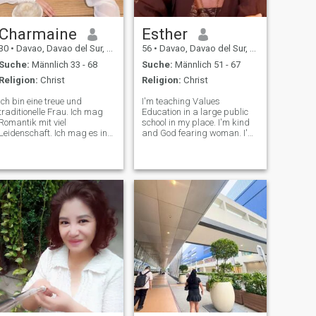
Charmaine
Esther
30
•
Davao, Davao del Sur, Philippinen
56
•
Davao, Davao del Sur, Philippinen
Suche:
Männlich 33 - 68
Suche:
Männlich 51 - 67
Religion:
Christ
Religion:
Christ
Ich bin eine treue und
I'm teaching Values
traditionelle Frau. Ich mag
Education in a large public
Romantik mit viel
school in my place. I'm kind
Leidenschaft. Ich mag es in
and God fearing woman. I'm
vielerlei Hinsicht, Spaß zu
a good singer🥰 I'm
haben und bin immer bereit,
separated from my ex
neue Dinge zu lernen. Ich bin
husband for 8 long years
bereit, eine Frau zu werden
and I've been a solo parent
und träume davon, in
with no support from my ex
Wirklichkeit glücklich zu sein.
but I praised God always
Ich bin sehr romantisch und
fleißig. Ich liebe die Natur
und verbringe gerne Urlaub
in der Natur. Ich Reise gerne,
aber ich habe ein wenig
Fähigkeit, es zu bekommen.
Das Leben ist nicht so
einfach, wie es scheint, aber
ich versuche, alle
Schwierigkeiten zu
überwinden, die mir im Weg