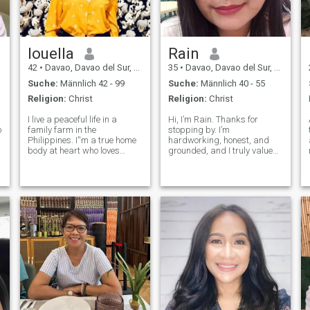
weitergeht. Dinge passieren
aus einem Grund. Also habe
ich gemerkt, dass ich meinen
Seelenverwandten in einer
Dating-App finden kann. Ich
louella
Rain
habe bereits einen Pass.
42
•
Davao, Davao del Sur, Philippinen
35
•
Davao, Davao del Sur, Philippinen
Suche:
Männlich 42 - 99
Suche:
Männlich 40 - 55
Religion:
Christ
Religion:
Christ
I live a peaceful life in a
Hi, I’m Rain. Thanks for
o
family farm in the
stopping by. I’m
Philippines. I''m a true home
hardworking, honest, and
body at heart who loves
grounded, and I truly value
watching the sunset over our
kindness and consistency.
rice fields. I''m currently
I’m looking for a genuine
looking for my next adventure
connection with someone who
with the right person. I have
communicates openly,
a lot of time to chat and know
respects boundaries, and is
s
ready for something meani