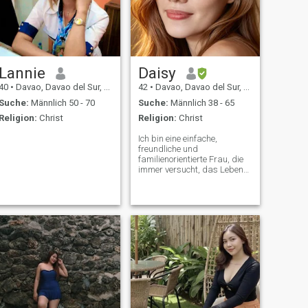
Lannie
Daisy
40
•
Davao, Davao del Sur, Philippinen
42
•
Davao, Davao del Sur, Philippinen
Suche:
Männlich 50 - 70
Suche:
Männlich 38 - 65
Religion:
Christ
Religion:
Christ
Ich bin eine einfache,
freundliche und
familienorientierte Frau, die
immer versucht, das Leben
positiv zu betrachten. Ich
suche eine ernsthafte und
echte Beziehung, jemanden,
der mich akzeptiert, wie ich
bin. Jemand, der seine Liebe
und Anstrengung zeigt, nicht
nur am Anfang, sondern
überall, jemand, der mich
jeden Tag sicher, geliebt und
besonders fühlen lässt.
Schicken Sie mir keine
Nachricht, wenn Sie Ihre
Suche nicht ernst meinen.