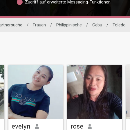
Zugriff auf erweiterte Messaging-Funktionen
Partnersuche
/
Frauen
/
Philippinische
/
Cebu
/
Toledo
evelyn
rose