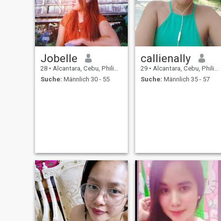
Platz in meinem Herzen.
Was ist mein Hobby? Ich
mochte es so sehr, zu singen!
"Das Leben ist kurz;
entscheide dich dafür,
glücklich zu sein.
Jobelle
callienally
28
•
Alcantara, Cebu, Philippinen
29
•
Alcantara, Cebu, Philippinen
Suche:
Männlich 30 - 55
Suche:
Männlich 35 - 57