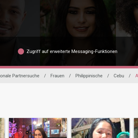
Zugriff auf erweiterte Messaging-Funktionen
ionale Partnersuche
/
Frauen
/
Philippinische
/
Cebu
/
A