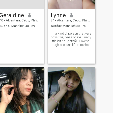
Geraldine
Lynne
40
•
Alcantara, Cebu, Philippinen
34
•
Alcantara, Cebu, Philippinen
Suche:
Männlich 40 - 59
Suche:
Männlich 35 - 60
Im a kind of person that very
possitive, passionate. Funny
little bit naughty😂. I love to
laugh becouse life is to short
enjoy and treasure of what
we have.