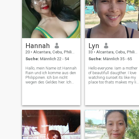
Hannah
Lyn
20
•
Alcantara, Cebu, Philippinen
33
•
Alcantara, Cebu, Philippinen
Suche:
Männlich 22 - 54
Suche:
Männlich 35 - 65
Hallo, mein Name ist Hannah
Hello everyone. Iam a mother
Rain und ich komme aus den
of beautifull daugther. I love
Philippinen. Ich bin nicht
watching sunset its like my
wegen des Geldes hier. Ich
place too thats makes my lif
habe meine durch harte
full of happiness and peace
Arbeit erworben. Ich bin eine
of mind.Iam vegetarian and
gewöhnliche, fröhliche
also love eating grilled foods.
Kellnerin in der Gias Beach
I love hiking that makes my
Bar & Seascape in Moalboal.
body more healthy
Was für ein Mensch bin ich?
Ich bin eine wirklich einfache,
ehrliche, freundliche,
gutherzige und
bodenständige Frau. Ich bin
sehr an Kinder gebunden; sie
haben einen besonderen