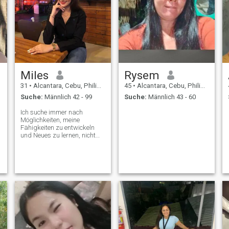
Miles
Rysem
31
•
Alcantara, Cebu, Philippinen
45
•
Alcantara, Cebu, Philippinen
Suche:
Männlich 42 - 99
Suche:
Männlich 43 - 60
Ich suche immer nach
Möglichkeiten, meine
Fähigkeiten zu entwickeln
e
und Neues zu lernen, nicht
nur in der Schule, sondern
außerhalb der
Schulumgebung. Ich Teile
Ideen mit meinen Freunden,
wir erfahren interessante
Dinge über einander und die
meisten Menschen, mit denen
ich in Verbindung stehe,
habe ich kennengelernt, als
ich nach Möglichkeiten
Ausschau hielt, meine
Fähigkeiten zu verbessern.