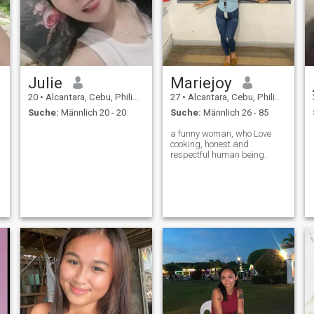
Julie
Mariejoy
20
•
Alcantara, Cebu, Philippinen
27
•
Alcantara, Cebu, Philippinen
Suche:
Männlich 20 - 20
Suche:
Männlich 26 - 85
a funny woman, who Love
cooking, honest and
respectful human being.