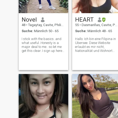
romantisch ❤️
Novel
HEART
48
•
Tagaytay, Cavite, Philippinen
55
•
Dasmariñas, Cavite, Philippinen
Suche:
Männlich 50 - 65
Suche:
Männlich 48 - 65
I stick with the basics..and
Hallo. Ich bin eine Filipina in
what useful..Honesty is a
Übersee. Diese Website
major deal to me.. so let me
erlaubt es mir nicht,
get this clear..I sign up here
Nationalität und Wohnort
for I was hoping to find
getrennt zu definieren.
someone who is serious
Deshalb habe ich Cavite als
about meeting a person(
Wohnort eingerichtet, da der
preferably)with same values
Ort, an dem ich mich jetzt
and interest..And intend to
befinde, keine genaue
commit
Darstellung dessen ist, was
ich bin und wer ich bin. Ich
gehe jeden Sommerurlaub
für ein paar Monate nach
Hause. \N NICTE: Ich bin
keine typische Filipina, die
nichts unter ihrem Namen
hat. Ich bin eine gut begabte
und selbstgemachte
Berufsfrau. Wenn ich Fragen
zu Ihrem Job stelle, dann
weil ich Planer bin und