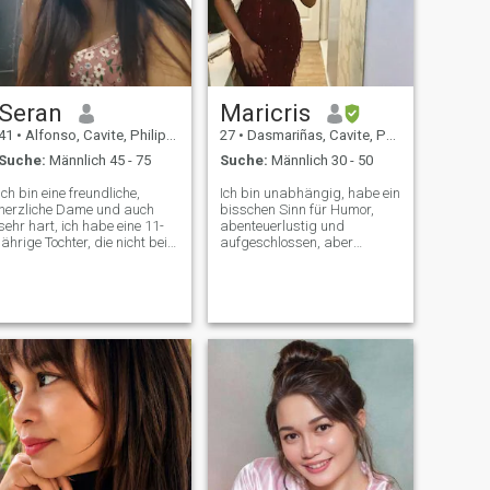
Seran
Maricris
41
•
Alfonso, Cavite, Philippinen
27
•
Dasmariñas, Cavite, Philippinen
Suche:
Männlich 45 - 75
Suche:
Männlich 30 - 50
Ich bin eine freundliche,
Ich bin unabhängig, habe ein
herzliche Dame und auch
bisschen Sinn für Humor,
sehr hart, ich habe eine 11-
abenteuerlustig und
jährige Tochter, die nicht bei
aufgeschlossen, aber
mir lebt. aber ich bin Teil
manchmal ein Zuhause, das
ihres Lebens, bis sie sich
ruhige Abende zu Hause
entscheidet, zu meiner
genießt. Ich bin auf
Schwester zu gehen und ihre
Abenteuer, Park, Film und
Cousins zu leben, während
Kaffee-Dates. Ich liebe auch
sie sich hier einsam fühlt, als
Laufen und spontane
mein einziges Kind, aber ich
Abenteuer. Ich liebe zufällige
bin sehr in ihr Leben als
und tiefe Gespräche und
alleinerziehende Mutter
lache.
involviert. ich bin nie
verheiratet und seit Jahren
Single. ich spürte, dass es
Zeit ist, wahre Liebe zu
finden, wenn ich Glück habe,
eine zu haben. ich bin