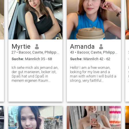
Myrtie
Amanda
27
•
Bacoor, Cavite, Philippinen
43
•
Bacoor, Cavite, Philippinen
Suche:
Männlich 35 - 68
Suche:
Männlich 42 - 62
Ich sehe mich als jemand an,
Hello! I am a free woman,
der gut manieren, locker ist,
looking for my love and a
Spaß hat und Spaß in
man with whom I will build a
meinem eigenen Raum
strong, very faithful
macht. Ich bin auch
relationship, filled with love,
gesundheitsbewusst. Ich
respect and understanding. I
schätze eine tiefe, aufrichtige
am very easy-going, positive
Kommunikation. Ich glaube
and cheerful. I treat life and
ehrlich, dass alles
people easily, accepting
aufgebaut ist, indem man
Ihre Absicht weiß und offener
ist.