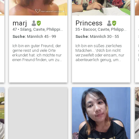
marj
Princess
47
•
Silang, Cavite, Philippinen
35
•
Bacoor, Cavite, Philippinen
Suche:
Männlich 45 - 99
Suche:
Männlich 30 - 55
Ich bin ein guter Freund, der
Ich bin ein süßes zierliches
gerne reist und viele Orte
Mädchen... \NIch bin nicht
erkundet hat. ich möchte nur
verzweifelt oder einsam, nur
einen Freund finden, um zu
abenteuerlich genug, um
beginnen und sehen wir, wie
online zu gehen. Ich bin schon
es gute Grundlagen für
lange hier und habe viel
Freundschaft schafft, kann
erlebt, was hier nicht alles
viele Wege führen, warum
gut war. Sie müssen mit
wir das nicht brauchen
Menschen sprechen, die echt
versuchen Sie es und
sind, und das ernst nehmen.
vielleicht werden wir in
Ich bin 35 Jahre alt, von den
Futureim auf der Suche nach
Philippinen. Ich bin ein guter
meinem zukünftigen Mann
Mensch, und wenn Sie mehr
erfolgreich sein, also bitte,
über mich erfahren möchten,
wir müssen es nicht tun
können wir reden und ich
verschwenden Sie unsere
werde Ihnen im Laufe der
Zeit, wenn Sie nur Spaß
Zeit viel mehr erzählen. Ich
haben oder die verfluchte
halte mich für freundlich und
Urlaubsdame nicht die ist,
zugänglich. Ich glaube, dass
die Sie haben lassen
Alter nur eine Zahl ist, und es
verbreitet die Liebe gottlos
ist das, was in einem