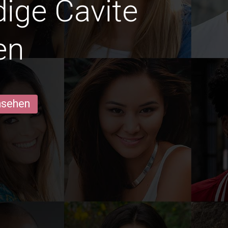
dige Cavite
en
ansehen