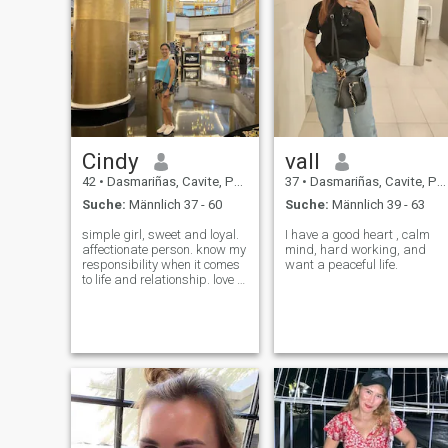
Cindy
vall
42
•
Dasmariñas, Cavite, Philippinen
37
•
Dasmariñas, Cavite, Philippinen
Suche:
Männlich 37 - 60
Suche:
Männlich 39 - 63
simple girl, sweet and loyal.
I have a good heart , calm
affectionate person. know my
mind, hard working, and
responsibility when it comes
want a peaceful life.
to life and relationship. love to
cook,I love Beach 🏖️, go for
shopping, sometimes I'm
introvert or extrovert 😅. I do
workout sometimes, love
watching movies at