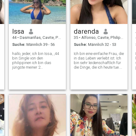
Issa
darenda
l
44
•
Dasmariñas, Cavite, Philippinen
35
•
Alfonso, Cavite, Philippinen
n
Suche:
Männlich 39 - 56
Suche:
Männlich 32 - 53
hallo, jeder, ich bin Issa, ,44
Ich bin eine einfache Frau, die
bin Single von den
in das Leben verliebt ist. Ich
philippinen ich bin das
bin sehr leidenschaftlich für
jüngste meiner 2
die Dinge, die ich heute tue.
Geschwister, ich liebe es
Ich glaube, das Leben teilt
r
Hausarbeiten zu machen,
Lachen, drückt jede Sekunde,
besonders zu kochen, ich
die es uns gibt, um das
liebe auch schwimmen, ich
Beste daraus
mache auch Joggen und
herauszuholen. Ich habe ein
t
Walken, ich bin auch ein
großes Interesse daran, Orte
liebenswürdiger, süßer und
zu sehen und ständig neue
e
fürsorglicher,
Erfahrungen zu erleben.