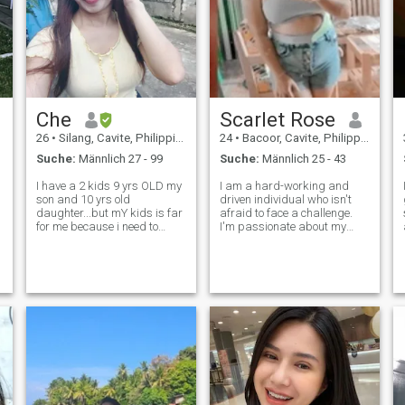
Che
Scarlet Rose
26
•
Silang, Cavite, Philippinen
24
•
Bacoor, Cavite, Philippinen
Suche:
Männlich 27 - 99
Suche:
Männlich 25 - 43
I have a 2 kids 9 yrs OLD my
I am a hard-working and
son and 10 yrs old
driven individual who isn't
daughter...but mY kids is far
afraid to face a challenge.
for me because i need to
I'm passionate about my
sacrifice to work in manila
work and I know how to get
for them...i am loving
the job done. I would describe
women,caring ,
myself as an open and
Hardworking,And contented
honest person who doesn't
if what god's giving i love my
believe in misleading other
kids very much and i n
people and t
r