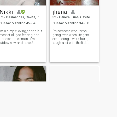
Nikki
jhena
52
•
Dasmariñas, Cavite, Philippinen
32
•
General Trias, Cavite, Philippinen
Suche:
Männlich 45 - 76
Suche:
Männlich 34 - 50
Im a simple,loving,caring but
I’m someone who keeps
most of all god fearing and
going even when life gets
passionate woman...I'm
exhausting. I work hard,
widow now and have 3
laugh a lot with the little
daughters and a son who
things, and try to stay strong
live in their grandma...and I
no matter how heavy the
work as a part time or on call
days get. I may get tired, but
nanny or house maid but
I never stop trying. I value
even if I'm just a nanny or
real friendships, quiet
house maid
moments, a