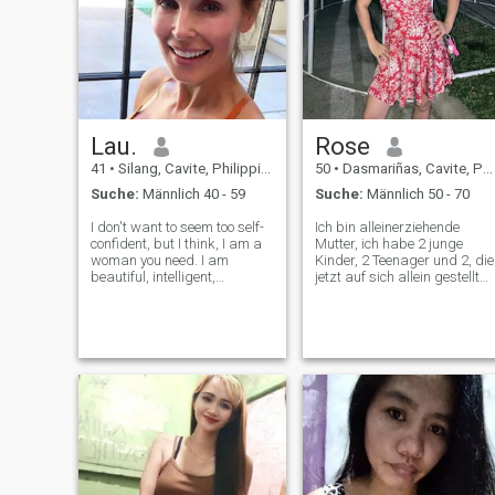
Lau.
Rose
41
•
Silang, Cavite, Philippinen
50
•
Dasmariñas, Cavite, Philippinen
Suche:
Männlich 40 - 59
Suche:
Männlich 50 - 70
I don't want to seem too self-
Ich bin alleinerziehende
confident, but I think, I am a
Mutter, ich habe 2 junge
woman you need. I am
Kinder, 2 Teenager und 2, die
beautiful, intelligent,
jetzt auf sich allein gestellt
educated, sporty, open-
sind. Ich Frage mich, warum
minded and have a good
ich Kinder habe und nie
sense of humor. I have a
verheiratet war? Mein Leben
gentle character and a kind
ist so interessant, voller
heart. I am looking for a man,
Höhen und Tiefen, aber das
husband, futur
Leben geht weiter. Ich war
noch nie verheiratet. Ich habe
nur Beziehungen, die
gescheitert sind. Die erste
Beziehung, wir lebten
zusammen, wir haben einen
Sohn, den mein ältester war,
wir haben nicht gearbeitet, e