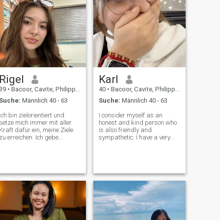
Rigel
Karl
39
•
Bacoor, Cavite, Philippinen
40
•
Bacoor, Cavite, Philippinen
Suche:
Männlich 40 - 63
Suche:
Männlich 40 - 63
Ich bin zielorientiert und
I consider myself as an
setze mich immer mit aller
honest and kind person who
Kraft dafür ein, meine Ziele
is also friendly and
zu erreichen. Ich gebe
sympathetic. I have a very
meinem Mann gern meine
tender nature. I accept
Liebe, Zuneigung und
people in a way they are
Fürsorge, deshalb bin ich
without trying to change
hier. Ich habe kein Kriterium
them. I am a very romantic
für Alter und Aussehen, für
lady who appreciates calm
mich ist das Wichtigste, wie
moments with a beloved p
ich mich neben einem Mann
fühle und wie er sich fühlt. Ich
denke, das Schönste, was
du je erleben kannst, ist
jemanden zu finden, der dein