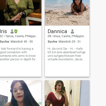
alles will, auch wenn dein
alles ein Chaos ist. Ich bin
bereit, für meinen Mann zu
gehen und mit ihm zu reisen.
Iris
Dannica
32
•
Tanza, Cavite, Philippinen
28
•
Imus, Cavite, Philippinen
Suche:
Männlich 45 - 55
Suche:
Männlich 29 - 51
I look forward to having a
Hi, da sind Sie. - Hi. - Hallo.
good connection with
Ich bin eine abenteuerlustige
someone who aims to know
und aufgeschlossen freie
another person in depth for
virtuelle Assistentin, die es
the end goal of building
liebt, das Leben einfach und
something worthwhile. I'm a
aufrichtig zu leben. Ich bin
Christian at heart and my
ein gutherziger Mensch mit
Faith is important to me. If
einer tiefen Zuneigung zu
you smirked on this part,
meinen Hunden. Wenn Sie
please move
nach jemandem suchen, der
Authentizität schätzt, neue
Erfahrungen genießt und die
kleinen Dinge im Leben zu
schätzen weiß, verbinden wir
uns und sehen, wohin unsere
Reise uns führt!