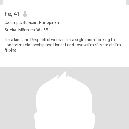
Fe
, 41
Calumpit, Bulacan, Philippinen
Suche:
Männlich 38 - 55
I’m a kind and Respectful woman I’m a si gle mom Looking for
Longterm relationship and Honest and Loyal🙏I’m 41 year old I’m
filipina