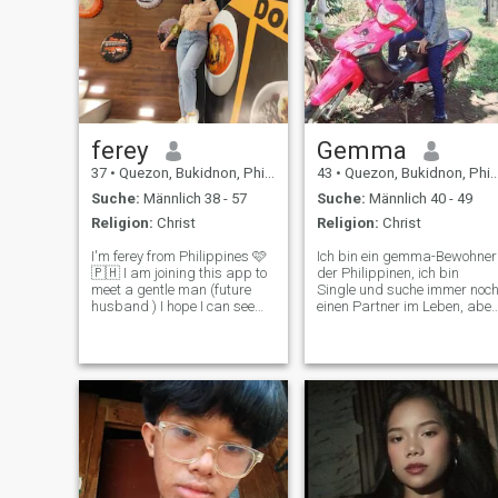
ferey
Gemma
37
•
Quezon, Bukidnon, Philippinen
43
•
Quezon, Bukidnon, Philippinen
Suche:
Männlich 38 - 57
Suche:
Männlich 40 - 49
Religion:
Christ
Religion:
Christ
I'm ferey from Philippines 🩷
Ich bin ein gemma-Bewohner
🇵🇭 I am joining this app to
der Philippinen, ich bin
meet a gentle man (future
Single und suche immer noc
husband ) I hope I can see
einen Partner im Leben, aber
you here and hope someday
ich habe diese Seite
we meet in person 🩷💋🇵🇭
gefunden, wo ich hoffentlich
don't hesitate to visit me in
die richtige Person für mich
my country Philippines 🇵🇭
finden kann. Ich habe kein
with Love 💋 muah 😘
Kind und ich möchte
trotzdem ein Kind
bekommen, wenn es jemals
Witze macht. Auch wenn es
nur eins ist, ist es ein Segen
für mich🙂