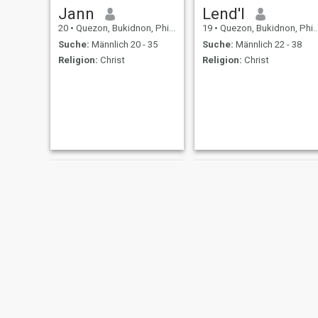
Jann
Lend'l
20
•
Quezon, Bukidnon, Philippinen
19
•
Quezon, Bukidnon, Philippinen
Suche:
Männlich 20 - 35
Suche:
Männlich 22 - 38
Religion:
Christ
Religion:
Christ
Kisha
Jaira Ann