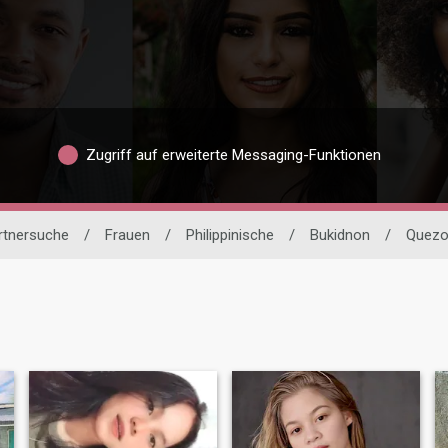
Zugriff auf erweiterte Messaging-Funktionen
artnersuche
/
Frauen
/
Philippinische
/
Bukidnon
/
Quezo