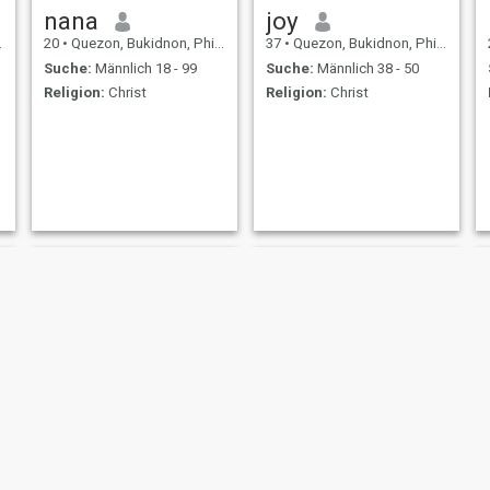
nana
joy
20
•
Quezon, Bukidnon, Philippinen
37
•
Quezon, Bukidnon, Philippinen
Suche:
Männlich 18 - 99
Suche:
Männlich 38 - 50
Religion:
Christ
Religion:
Christ
Juliet
Ashley Mantalaba