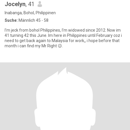
Jocelyn
, 41
Inabanga, Bohol, Philippinen
Suche:
Männlich 45 - 58
I'm jeck from bohol Philippines, I'm widowed since 2012. Now im
41 turning 42 this June. Im here in Philippines until February coz i
need to get back again to Malaysia for work,, i hope before that
month i can find my Mr Right 😉.