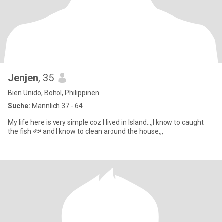
Jenjen
, 35
Bien Unido, Bohol, Philippinen
Suche:
Männlich 37 - 64
My life here is very simple coz I lived in Island..,,I know to caught
the fish 🐟 and I know to clean around the house,,,