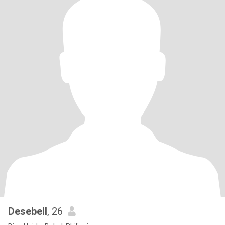
Desebell
, 26