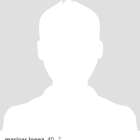
maricar lopez
, 40