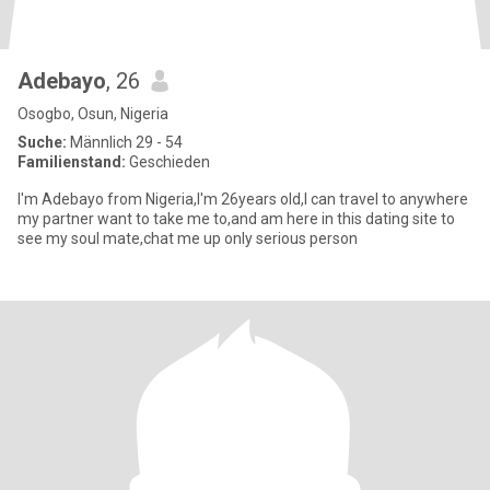
Adebayo
, 26
Osogbo, Osun, Nigeria
Suche:
Männlich 29 - 54
Familienstand:
Geschieden
I'm Adebayo from Nigeria,I'm 26years old,I can travel to anywhere
my partner want to take me to,and am here in this dating site to
see my soul mate,chat me up only serious person