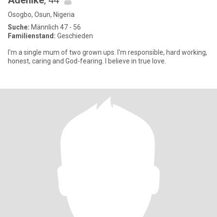
Adenike
, 44
Osogbo, Osun, Nigeria
Suche:
Männlich 47 - 56
Familienstand:
Geschieden
I'm a single mum of two grown ups. I'm responsible, hard working,
honest, caring and God-fearing. I believe in true love.