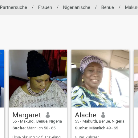
 Partnersuche
/
Frauen
/
Nigerianische
/
Benue
/
Makur
Margaret
Alache
56
•
Makurdi, Benue, Nigeria
55
•
Makurdi, Benue, Nigeria
Suche:
Männlich 50 - 65
Suche:
Männlich 49 - 65
I love playing Golf, Traveling,
Guter Zuhörer,