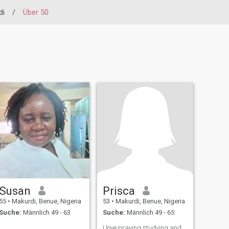
di
/
Über 50
Susan
Prisca
55
•
Makurdi, Benue, Nigeria
53
•
Makurdi, Benue, Nigeria
Suche:
Männlich 49 - 63
Suche:
Männlich 49 - 65
I love praying,studying and