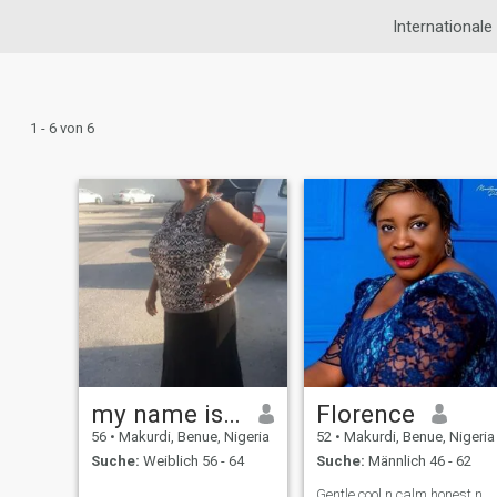
Internationale
1 - 6 von 6
my name is Helen
Florence
56
•
Makurdi, Benue, Nigeria
52
•
Makurdi, Benue, Nigeria
Suche:
Weiblich 56 - 64
Suche:
Männlich 46 - 62
Gentle,cool n calm,honest n