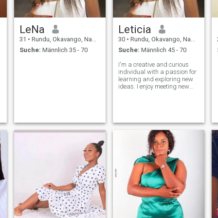
LeNa
Leticia
31
•
Rundu, Okavango, Namibia
30
•
Rundu, Okavango, Namibia
Suche:
Männlich 35 - 70
Suche:
Männlich 45 - 70
I'm a creative and curious
individual with a passion for
learning and exploring new
ideas. I enjoy meeting new
people, trying new foods, and
experiencing different
cultures. In my free time, I like
to read, listen to music, and
take long walks. cook