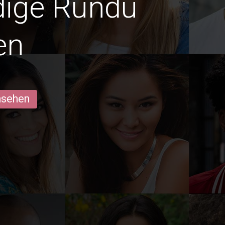
edige Rundu
en
ansehen