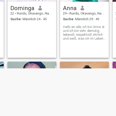
Dominga
Anna
22
•
Rundu, Okavango, Namibia
29
•
Rundu, Okavango, Namibia
Suche:
Männlich 24 - 45
Suche:
Männlich 29 - 45
Hallo an alle, ich bin Anna ☺️
und ich bin sehr demütig,
liebevoll, respektvoll, ehrlich
und weiß, was ich im Leben
will. Ich bin gottesfürchtig
und sehr engagiert in meiner
Gemeinde. Ich liebe es zu
kochen, zu tanzen, zu singen,
einzukaufen, zu reisen und
mehr über andere Kulturen
und Traditionen zu erfahren.
Wenn du mich kennst, wirst
du wissen, dass ich so ein
Schatz bin ❤️