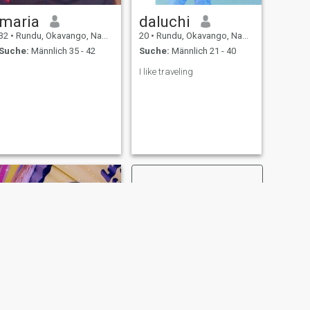
maria
daluchi
32
•
Rundu, Okavango, Namibia
20
•
Rundu, Okavango, Namibia
Suche:
Männlich 35 - 42
Suche:
Männlich 21 - 40
I like traveling
WEITER