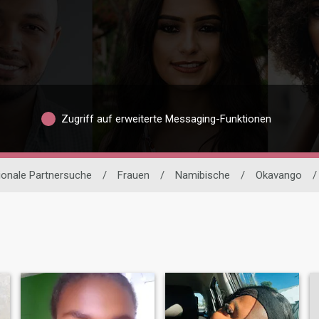
Zugriff auf erweiterte Messaging-Funktionen
tionale Partnersuche
/
Frauen
/
Namibische
/
Okavango
/