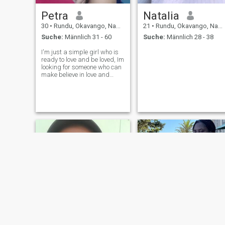
Petra
Natalia
30
•
Rundu, Okavango, Namibia
21
•
Rundu, Okavango, Namibia
Suche:
Männlich 31 - 60
Suche:
Männlich 28 - 38
I'm just a simple girl who is
ready to love and be loved, Im
looking for someone who can
make believe in love and
treat like the only girl in the
world, I'm humble, bubbly,
loyal and very
understanding , I'm not here
to waste my time or
someone's tim