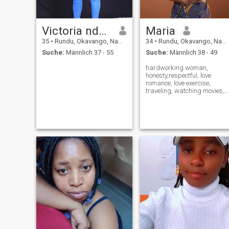
Victoria ndapwa
Maria
35
•
Rundu, Okavango, Namibia
34
•
Rundu, Okavango, Namibia
Suche:
Männlich 37 - 55
Suche:
Männlich 38 - 49
hardworking woman,
honesty,respectful, love
romance, love exercise,
traveling, watching movies,
humble. and business
minded