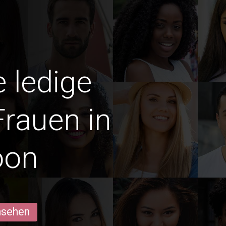
e ledige
Frauen in
oon
ansehen