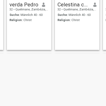
verda Pedro
Celestina celestino Namingano
32
•
Quelimane, Zambézia, Mosambik
32
•
Quelimane, Zambézia, Mosambik
Suche:
Männlich 40 - 60
Suche:
Männlich 40 - 60
Religion:
Christ
Religion:
Christ
jóia
Stela