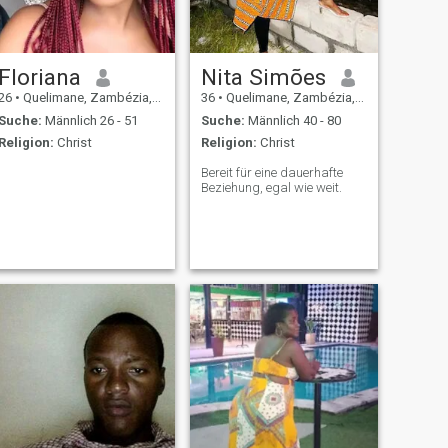
Floriana
Nita Simões
26
•
Quelimane, Zambézia, Mosambik
36
•
Quelimane, Zambézia, Mosambik
Suche:
Männlich 26 - 51
Suche:
Männlich 40 - 80
Religion:
Christ
Religion:
Christ
Bereit für eine dauerhafte
Beziehung, egal wie weit.