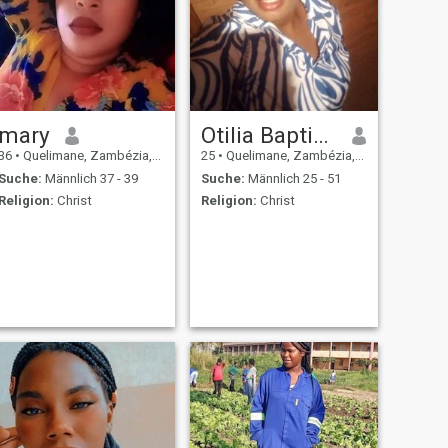
mary
Otilia Baptista
36
•
Quelimane, Zambézia, Mosambik
25
•
Quelimane, Zambézia, Mosambik
Suche:
Männlich 37 - 39
Suche:
Männlich 25 - 51
Religion:
Christ
Religion:
Christ