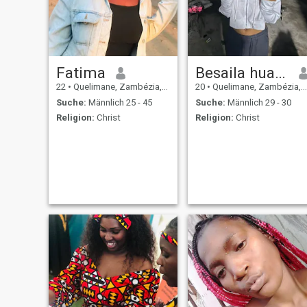
Fatima
Besaila huamin
22
•
Quelimane, Zambézia, Mosambik
20
•
Quelimane, Zambézia, Mosambik
Suche:
Männlich 25 - 45
Suche:
Männlich 29 - 30
Religion:
Christ
Religion:
Christ