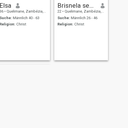
Elsa
Brisnela sebastiana
36
•
Quelimane, Zambézia, Mosambik
22
•
Quelimane, Zambézia, Mosambik
Suche:
Männlich 40 - 63
Suche:
Männlich 26 - 46
Religion:
Christ
Religion:
Christ
WEITER
Nonó