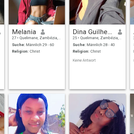
Melania
Dina Guilherme Rui
27
•
Quelimane, Zambézia, Mosambik
25
•
Quelimane, Zambézia, Mosambik
Suche:
Männlich 29 - 60
Suche:
Männlich 28 - 40
Religion:
Christ
Religion:
Christ
Keine Antwort