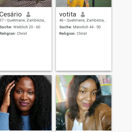
Cesário
votita
37
•
Quelimane, Zambézia, Mosambik
46
•
Quelimane, Zambézia, Mosambik
Suche:
Weiblich 20 - 60
Suche:
Männlich 44 - 50
Religion:
Christ
Religion:
Christ