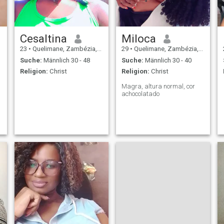
Cesaltina
Miloca
23
•
Quelimane, Zambézia, Mosambik
29
•
Quelimane, Zambézia, Mosambik
Suche:
Männlich 30 - 48
Suche:
Männlich 30 - 40
Religion:
Christ
Religion:
Christ
Magra, altura normal, cor
achocolatado