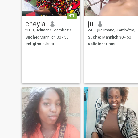
NEU
cheyla
ju
28
•
Quelimane, Zambézia, Mosambik
24
•
Quelimane, Zambézia, Mosambik
Suche:
Männlich 30 - 55
Suche:
Männlich 30 - 50
Religion:
Christ
Religion:
Christ