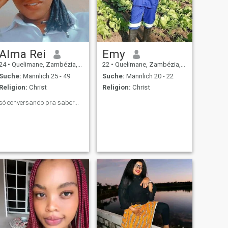
Alma Rei
Emy
24
•
Quelimane, Zambézia, Mosambik
22
•
Quelimane, Zambézia, Mosambik
Suche:
Männlich 25 - 49
Suche:
Männlich 20 - 22
Religion:
Christ
Religion:
Christ
só conversando pra saber...