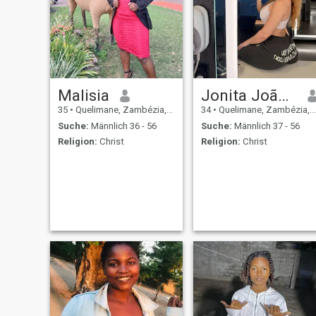
Malisia
Jonita João Amade
35
•
Quelimane, Zambézia, Mosambik
34
•
Quelimane, Zambézia, Mosambik
Suche:
Männlich 36 - 56
Suche:
Männlich 37 - 56
Religion:
Christ
Religion:
Christ