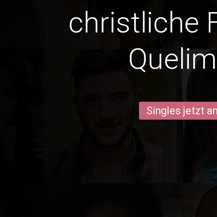
christliche 
Queli
Singles jetzt 