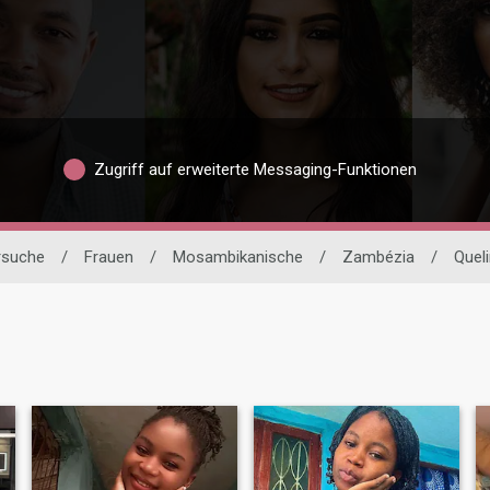
Zugriff auf erweiterte Messaging-Funktionen
ersuche
/
Frauen
/
Mosambikanische
/
Zambézia
/
Quel