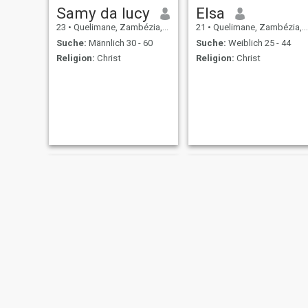
Samy da lucy
Elsa
23
•
Quelimane, Zambézia, Mosambik
21
•
Quelimane, Zambézia, Mosambik
Suche:
Männlich 30 - 60
Suche:
Weiblich 25 - 44
Religion:
Christ
Religion:
Christ
Neyma
Yónice