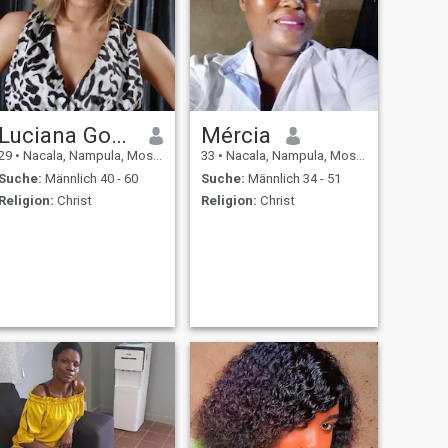
Luciana Gonçalves
Mércia
29
•
Nacala, Nampula, Mosambik
33
•
Nacala, Nampula, Mosambik
Suche:
Männlich 40 - 60
Suche:
Männlich 34 - 51
Religion:
Christ
Religion:
Christ