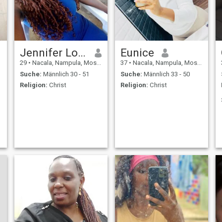
Jennifer Lopes Agostinho
Eunice
29
•
Nacala, Nampula, Mosambik
37
•
Nacala, Nampula, Mosambik
Suche:
Männlich 30 - 51
Suche:
Männlich 33 - 50
Religion:
Christ
Religion:
Christ