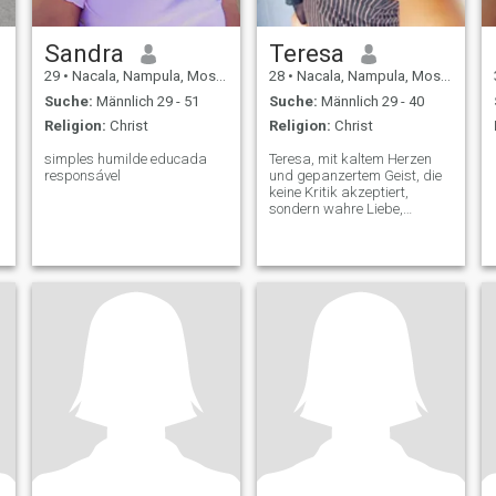
Sandra
Teresa
29
•
Nacala, Nampula, Mosambik
28
•
Nacala, Nampula, Mosambik
Suche:
Männlich 29 - 51
Suche:
Männlich 29 - 40
Religion:
Christ
Religion:
Christ
simples humilde educada
Teresa, mit kaltem Herzen
responsável
und gepanzertem Geist, die
keine Kritik akzeptiert,
sondern wahre Liebe,
Respekt und Rücksicht