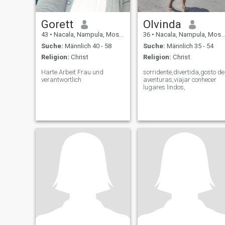
Gorett
Olvinda
43
•
Nacala, Nampula, Mosambik
36
•
Nacala, Nampula, Mosambik
Suche:
Männlich 40 - 58
Suche:
Männlich 35 - 54
Religion:
Christ
Religion:
Christ
Harte Arbeit Frau und
sorridente,divertida,gosto de
verantwortlich
aventuras,viajar conhecer
lugares lindos,