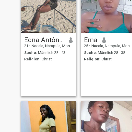
Edna Antônio Acuie Avucula
Ema
21
•
Nacala, Nampula, Mosambik
25
•
Nacala, Nampula, Mosambik
Suche:
Männlich 28 - 43
Suche:
Männlich 28 - 38
Religion:
Christ
Religion:
Christ