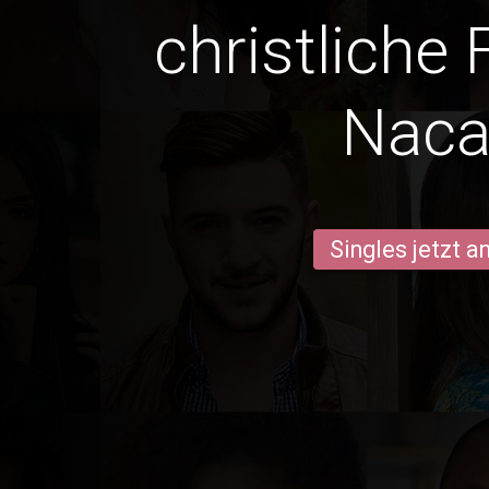
christliche 
Naca
Singles jetzt 