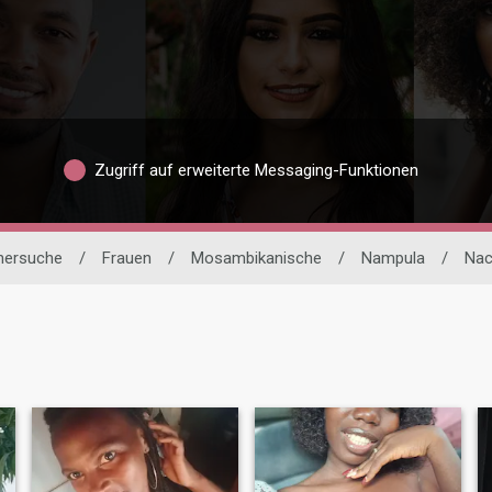
Zugriff auf erweiterte Messaging-Funktionen
tnersuche
/
Frauen
/
Mosambikanische
/
Nampula
/
Nac