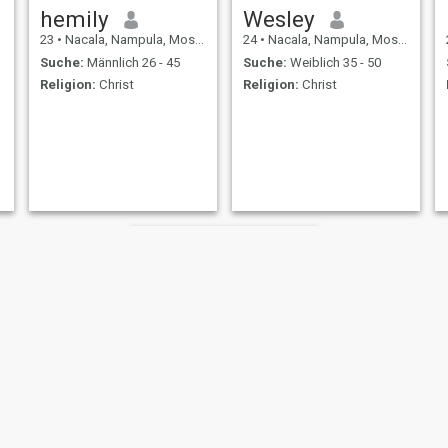
hemily
Wesley
23
•
Nacala, Nampula, Mosambik
24
•
Nacala, Nampula, Mosambik
Suche:
Männlich 26 - 45
Suche:
Weiblich 35 - 50
Religion:
Christ
Religion:
Christ
caridade