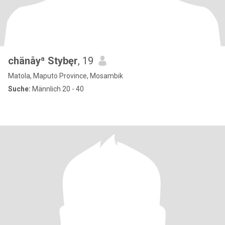
chänåyª Stybęr
, 19
Matola, Maputo Province, Mosambik
Suche:
Männlich 20 - 40