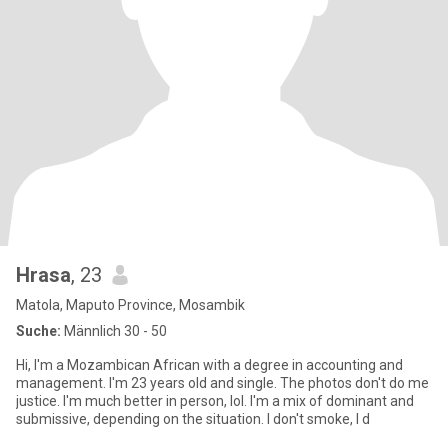
Hrasa
, 23
Matola, Maputo Province, Mosambik
Suche:
Männlich 30 - 50
Hi, I'm a Mozambican African with a degree in accounting and
management. I'm 23 years old and single. The photos don't do me
justice. I'm much better in person, lol. I'm a mix of dominant and
submissive, depending on the situation. I don't smoke, I d