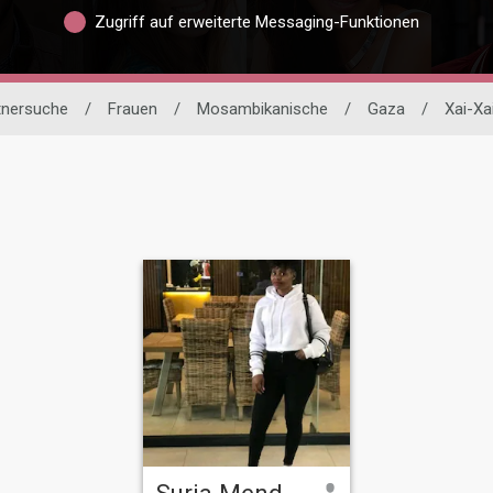
Zugriff auf erweiterte Messaging-Funktionen
rtnersuche
/
Frauen
/
Mosambikanische
/
Gaza
/
Xai-Xa
Suria Mendes