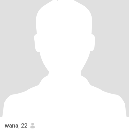
wana
, 22