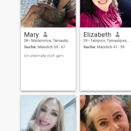
Menschen. Sprich darüber,
wie dein Tag war. Warten Si
zu Hause auf ihn mit heißem
Essen.
Mary
Elizabeth
38
•
Matamoros, Tamaulipas, Mexiko
39
•
Tampico, Tamaulipas, Mexiko
Suche:
Männlich 39 - 67
Suche:
Männlich 41 - 59
Ich unterhalte mich gern.