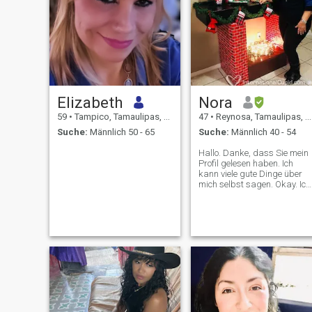
Elizabeth
Nora
59
•
Tampico, Tamaulipas, Mexiko
47
•
Reynosa, Tamaulipas, Mexiko
Suche:
Männlich 50 - 65
Suche:
Männlich 40 - 54
Hallo. Danke, dass Sie mein
Profil gelesen haben. Ich
kann viele gute Dinge über
mich selbst sagen. Okay. Ich
werde versuchen, ehrlich zu
sein. Ich bin eine Frau mit
vielen Illusionen. Mit dem
großen Wunsch, eine
komplette Familie zu haben.
Ich mag Kaffee. Natur.
Reisen. Die Ruhe. Ich habe ei
großes Bedürfnis, mich von
einem guten Mann geliebt
und beschützt zu fühlen.
Sonnenaufgang in
Gesellschaft des geliebten