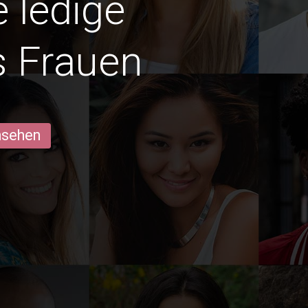
e ledige
s Frauen
ansehen