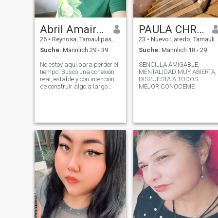
Abril Amairany López Coello
PAULA CHRISTINA
26
•
Reynosa, Tamaulipas, Mexiko
23
•
Nuevo Laredo, Tamaulipas, Mexiko
Suche:
Männlich 29 - 39
Suche:
Männlich 18 - 29
No estoy aquí para perder el
SENCILLA AMIGABLE,
tiempo. Busco una conexión
MENTALIDAD MUY ABIERTA,
real, estable y con intención
DISPUESTA A TODOS ....
de construir algo a largo
MEJOR CONOCEME
plazo. Me gustan las
conversaciones profundas,
la gente auténtica y los
planes simples con
significado. Soy creativa,
curiosa y cuando con