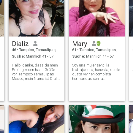
Dializ
Mary
46
•
Tampico, Tamaulipas, Mexiko
61
•
Tampico, Tamaulipas, Mexiko
Suche:
Männlich 41 - 57
Suche:
Männlich 44 - 57
Hallo, danke, dass du mein
Soy una mujer sencilla,
Profil gelesen hast, Grüße
trabajadora, honesta, que le
von Tampico Tamaulipas
gusta vivir en completa
México, mein Name ist Dializ
hermandad con la
Navarro, ich bin 46 Jahre alt,
naturaleza y muy hogareña
alleinerziehende Mutter mit
,detesta la mentira, las
einem Jungen, ich arbeite als
patrañas son de personas
Verwaltungsassistentin, ich
sin valores ni conciencia. Ser
liebe Reisen, genieße meine
original es lo mejor de un ser
Zeit, ich bin hier auf dieser
humano ,de que te
n
Seite, um den richtigen Mann
zu treffen, Beginnend wie
mein Freund, und dann
vielleicht treffen wir uns
persönlich, lade ich Sie ein,
es zu überprüfen