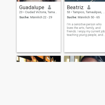
Guadalupe
Beatriz
23
•
Ciudad Victoria, Tamaulipas, Mexiko
53
•
Tampico, Tamaulipas, Mexiko
Suche:
Männlich 22 - 29
Suche:
Männlich 50 - 65
I'm a sensitive person who
loves the arts, family, and
friends. I enjoy my current job
teaching young people, and I
like to travel, go to the movies
laugh, and have sincere
conversations. I believe I'm a
good person who has met th
wrong people, and