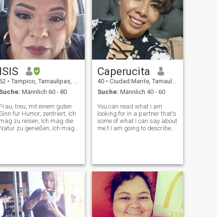
ISIS
Caperucita
62
•
Tampico, Tamaulipas, Mexiko
40
•
Ciudad Mante, Tamaulipas, Mexiko
Suche:
Männlich 60 - 80
Suche:
Männlich 40 - 60
Frau, treu, mit einem guten
You can read what i am
Sinn für Humor, zentriert, Ich
looking for in a partner that's
mag zu reisen, Ich mag die
some of what I can say about
Natur zu genießen, Ich mag
me.t I am going to describe
Flüsse, Strände, Angeln,
me like loyal, loving, caring,
Spaziergänge im Freien,
family oriented, funny, smart,
Pflanzen, zu Hause, Filme
etc. I enjoy every day of my life
ansehen, Musik hören,
from my daily routine to the
Kochen und kümmern sich
wildest or cr
um das Haus.