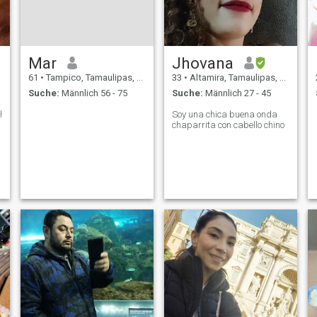
Mar
Jhovana
61
•
Tampico, Tamaulipas, Mexiko
33
•
Altamira, Tamaulipas, Mexiko
Suche:
Männlich 56 - 75
Suche:
Männlich 27 - 45
ch
Soy una chica buena onda
chaparrita con cabello chino