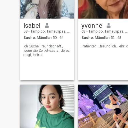
Isabel
yvonne
58
•
Tampico, Tamaulipas, Mexiko
63
•
Tampico, Tamaulipas, Mexiko
Suche:
Männlich 50 - 64
Suche:
Männlich 52 - 63
Ich Suche Freundschaft ,
Patienten....freundlich....ehrli
wenn die Zeit etwas anderes
sagt, Heirat.