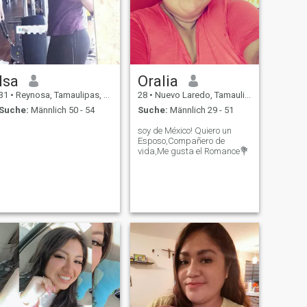
Isa
Oralia
31
•
Reynosa, Tamaulipas, Mexiko
28
•
Nuevo Laredo, Tamaulipas, Mexiko
Suche:
Männlich 50 - 54
Suche:
Männlich 29 - 51
soy de México! Quiero un
Esposo,Compañero de
vida,Me gusta el Romance💐