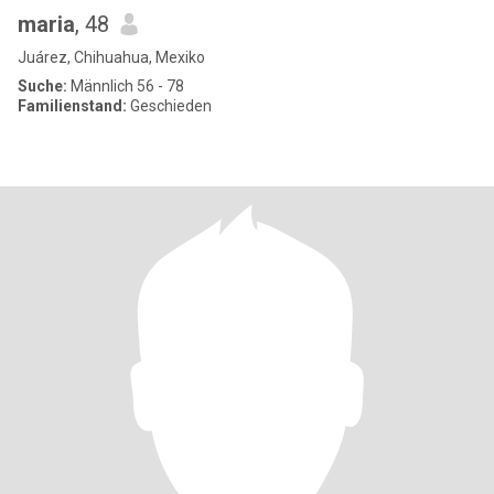
maria
, 48
Juárez, Chihuahua, Mexiko
Suche:
Männlich 56 - 78
Familienstand:
Geschieden