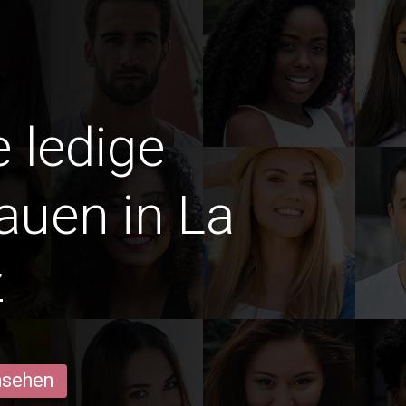
e ledige
rauen in La
z
ansehen