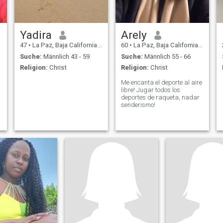
Yadira
Arely
47
•
La Paz, Baja California Sur, Mexiko
60
•
La Paz, Baja California Sur, Mexiko
Suche:
Männlich 43 - 59
Suche:
Männlich 55 - 66
Religion:
Christ
Religion:
Christ
Me encanta el deporte al aire
libre! Jugar todos los
deportes de raqueta, nadar
senderismo!