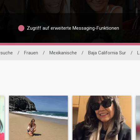
Zugriff auf erweiterte Messaging-Funktionen
ersuche
/
Frauen
/
Mexikanische
/
Baja California Sur
/
L