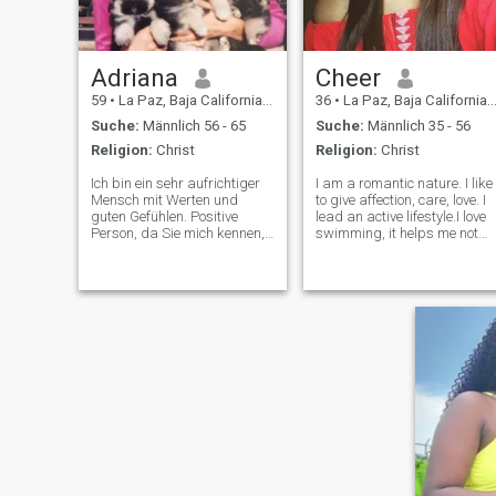
Adriana
Cheer
59
•
La Paz, Baja California Sur, Mexiko
36
•
La Paz, Baja California Sur, Mexiko
Suche:
Männlich 56 - 65
Suche:
Männlich 35 - 56
Religion:
Christ
Religion:
Christ
Ich bin ein sehr aufrichtiger
I am a romantic nature. I like
Mensch mit Werten und
to give affection, care, love. I
guten Gefühlen. Positive
lead an active lifestyle.I love
Person, da Sie mich kennen,
swimming, it helps me not
werden Sie denken, es ist
only to keep fit but also to
nicht dasselbe, was Sie
relax.Yoga, fitness and
sagen, behandelt zu werden,
travvelling around the world!
ich mag es wirklich, wenn
der Sport draußen ist, ich
Spiele gerne Tennis 🎾 und
Racketbool und alle
Schlägersportarten, Alles,
was mit der Natur zu tun
hat, das Meer, die Berge
usw. Mein Hobby ist Kochen,
Kochen von Gerichten aus
anderen gastronomischen
Kulturen anderer Länder und
natürlich ist mein Land sehr