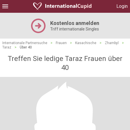
Login
Kostenlos anmelden
Triff internationale Singles
Internationale Partnersuche
>
Frauen
>
Kasachische
>
Zhambyl
>
Taraz
>
Über 40
Treffen Sie ledige Taraz Frauen über
40