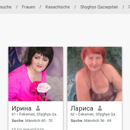
rsuche
/
Frauen
/
Kasachische
/
Shyghys Qazaqstan
/
Ирина
Лариса
61
•
Öskemen, Shyghys Qazaqstan, Kasachstan
62
•
Öskemen, Shyghys Qazaqstan, Kasachstan
Suche:
Männlich 60 - 70
Suche:
Männlich 56 - 69
Ich bin eine einfache,