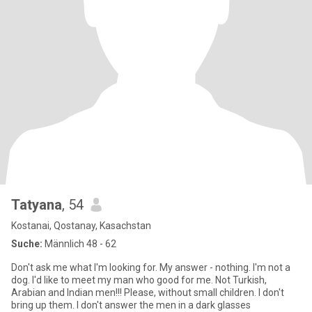
Tatyana
, 54
Kostanai, Qostanay, Kasachstan
Suche:
Männlich 48 - 62
Don't ask me what I'm looking for. My answer - nothing. I'm not a
dog. I'd like to meet my man who good for me. Not Turkish,
Arabian and Indian men!!! Please, without small children. I don't
bring up them. I don't answer the men in a dark glasses